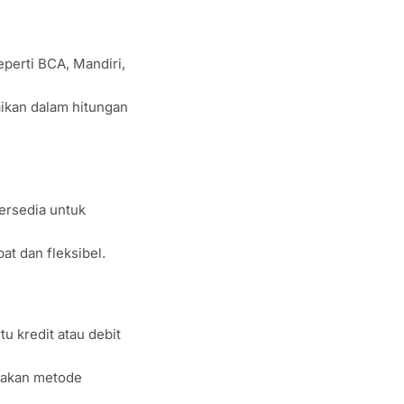
perti BCA, Mandiri,
aikan dalam hitungan
ersedia untuk
at dan fleksibel.
 kredit atau debit
nakan metode