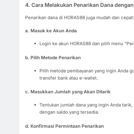
4. Cara Melakukan Penarikan Dana dengan
Penarikan dana di HORAS88 juga mudah dan cepat:
a. Masuk ke Akun Anda
Login ke akun HORAS88 dan pilih menu “Pen
b. Pilih Metode Penarikan
Pilih metode pembayaran yang ingin Anda gu
transfer bank atau e-wallet.
c. Masukkan Jumlah yang Akan Ditarik
Tentukan jumlah dana yang ingin Anda tarik, 
dengan saldo yang tersedia.
d. Konfirmasi Permintaan Penarikan