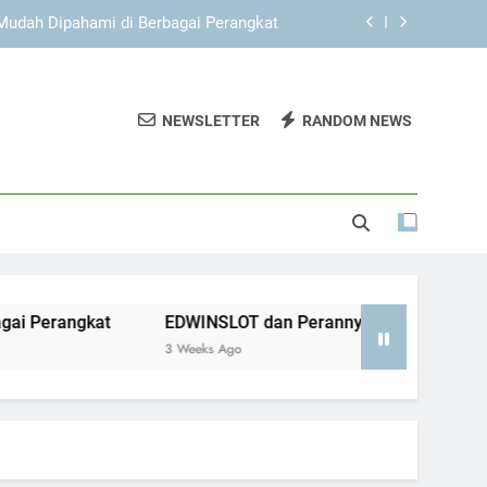
udah Dipahami di Berbagai Perangkat
m Mendukung Aktivitas Digital Harian
m Mendukung Aktivitas Digital Harian
NEWSLETTER
RANDOM NEWS
g Lebih Ringkas, Terarah, dan Efisien
a Yang Inovatif. Untuk Masa Depan Yang Berkelanjutan.
udah Dipahami di Berbagai Perangkat
m Mendukung Aktivitas Digital Harian
m Mendukung Aktivitas Digital Harian
at
EDWINSLOT dan Perannya dalam Mendukung Aktivitas
3 Weeks Ago