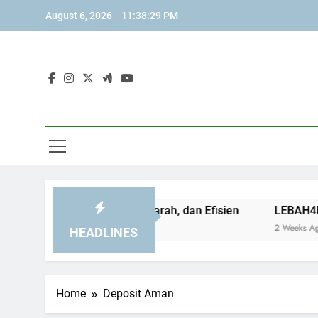
Skip
August 6, 2026
11:38:30 PM
to
content
Jag
Jaguar Re
ebih Ringkas, Terarah, dan Efisien
LEBAH4D dengan Tat
2 Weeks Ago
HEADLINES
Home
Deposit Aman