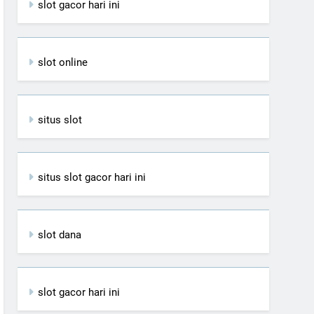
slot gacor hari ini
slot online
situs slot
situs slot gacor hari ini
slot dana
slot gacor hari ini