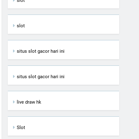
slot
slot
situs slot gacor hari ini
situs slot gacor hari ini
live draw hk
Slot