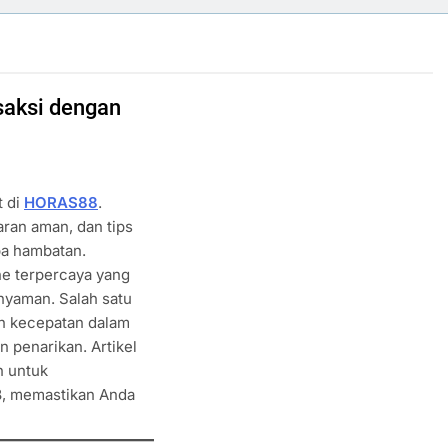
aksi dengan
t di
HORAS88
.
ran aman, dan tips
pa hambatan.
ne terpercaya yang
yaman. Salah satu
n kecepatan dalam
 penarikan. Artikel
h untuk
8, memastikan Anda