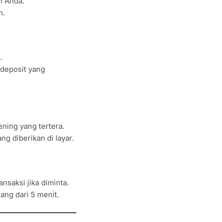
n Anda.
n.
.
deposit yang
ening yang tertera.
ng diberikan di layar.
nsaksi jika diminta.
ang dari 5 menit.