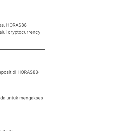
tas, HORAS88
lui cryptocurrency
eposit di HORAS88:
nda untuk mengakses