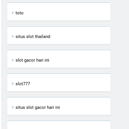
toto
situs slot thailand
slot gacor hari ini
slot777
situs slot gacor hari ini