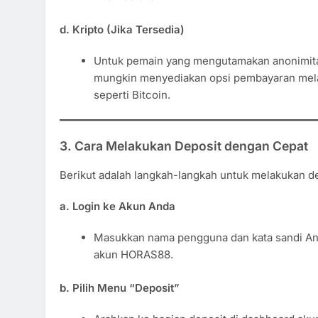
d. Kripto (Jika Tersedia)
Untuk pemain yang mengutamakan anonimi
mungkin menyediakan opsi pembayaran mela
seperti Bitcoin.
3. Cara Melakukan Deposit dengan Cepat
Berikut adalah langkah-langkah untuk melakukan d
a. Login ke Akun Anda
Masukkan nama pengguna dan kata sandi A
akun HORAS88.
b. Pilih Menu “Deposit”