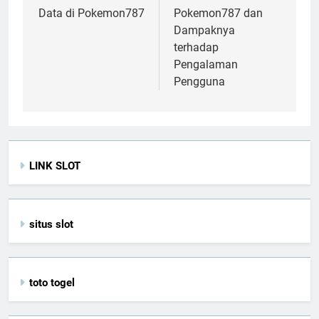
Data di Pokemon787
Pokemon787 dan
Dampaknya
terhadap
Pengalaman
Pengguna
LINK SLOT
situs slot
toto togel