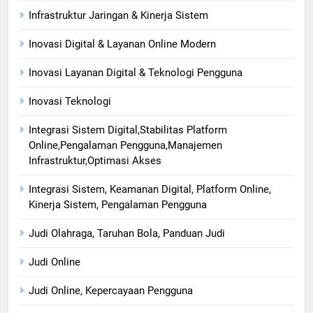
Infrastruktur Jaringan & Kinerja Sistem
Inovasi Digital & Layanan Online Modern
Inovasi Layanan Digital & Teknologi Pengguna
Inovasi Teknologi
Integrasi Sistem Digital,Stabilitas Platform
Online,Pengalaman Pengguna,Manajemen
Infrastruktur,Optimasi Akses
Integrasi Sistem, Keamanan Digital, Platform Online,
Kinerja Sistem, Pengalaman Pengguna
Judi Olahraga, Taruhan Bola, Panduan Judi
Judi Online
Judi Online, Kepercayaan Pengguna