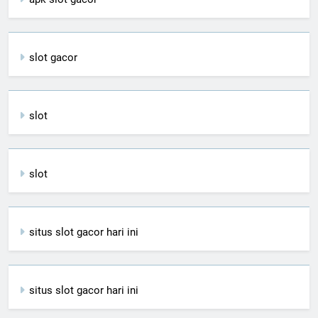
slot gacor
slot
slot
situs slot gacor hari ini
situs slot gacor hari ini