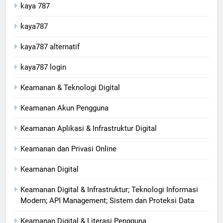
kaya 787
kaya787
kaya787 alternatif
kaya787 login
Keamanan & Teknologi Digital
Keamanan Akun Pengguna
Keamanan Aplikasi & Infrastruktur Digital
Keamanan dan Privasi Online
Keamanan Digital
Keamanan Digital & Infrastruktur; Teknologi Informasi
Modern; API Management; Sistem dan Proteksi Data
Keamanan Digital & Literasi Pengguna