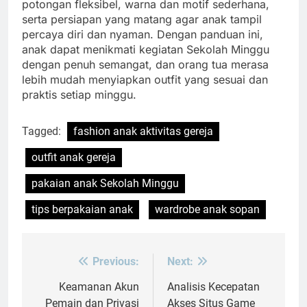
potongan fleksibel, warna dan motif sederhana,
serta persiapan yang matang agar anak tampil
percaya diri dan nyaman. Dengan panduan ini,
anak dapat menikmati kegiatan Sekolah Minggu
dengan penuh semangat, dan orang tua merasa
lebih mudah menyiapkan outfit yang sesuai dan
praktis setiap minggu.
Tagged:
fashion anak aktivitas gereja
outfit anak gereja
pakaian anak Sekolah Minggu
tips berpakaian anak
wardrobe anak sopan
Previous:
Next:
Post
navigation
Keamanan Akun
Analisis Kecepatan
Pemain dan Privasi
Akses Situs Game