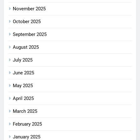
November 2025
October 2025
September 2025
August 2025
July 2025
June 2025
May 2025
April 2025
March 2025
February 2025
January 2025