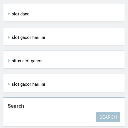
slot dana
slot gacor hari ini
situs slot gacor
slot gacor hari ini
Search
SEARCH