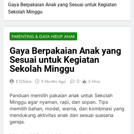
Gaya Berpakaian Anak yang Sesuai untuk Kegiatan
Sekolah Minggu
PARENTING & GAYA HIDUP ANAK
Gaya Berpakaian Anak yang
Sesuai untuk Kegiatan
Sekolah Minggu
0
E155dce
9 Months Ago
5 Mins
Panduan memilih pakaian anak untuk Sekolah
Minggu agar nyaman, rapi, dan sopan. Tips
memilih bahan, model, warna, dan kombinasi yang
mendukung aktivitas anak dan sesuai suasana
gereja.