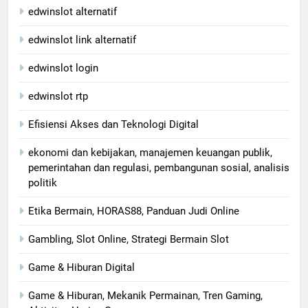
edwinslot alternatif
edwinslot link alternatif
edwinslot login
edwinslot rtp
Efisiensi Akses dan Teknologi Digital
ekonomi dan kebijakan, manajemen keuangan publik,
pemerintahan dan regulasi, pembangunan sosial, analisis
politik
Etika Bermain, HORAS88, Panduan Judi Online
Gambling, Slot Online, Strategi Bermain Slot
Game & Hiburan Digital
Game & Hiburan, Mekanik Permainan, Tren Gaming,