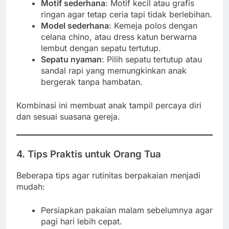
Motif sederhana
: Motif kecil atau grafis
ringan agar tetap ceria tapi tidak berlebihan.
Model sederhana
: Kemeja polos dengan
celana chino, atau dress katun berwarna
lembut dengan sepatu tertutup.
Sepatu nyaman
: Pilih sepatu tertutup atau
sandal rapi yang memungkinkan anak
bergerak tanpa hambatan.
Kombinasi ini membuat anak tampil percaya diri
dan sesuai suasana gereja.
4. Tips Praktis untuk Orang Tua
Beberapa tips agar rutinitas berpakaian menjadi
mudah:
Persiapkan pakaian malam sebelumnya agar
pagi hari lebih cepat.