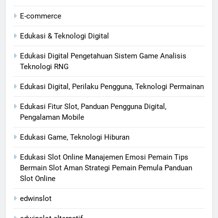
E-commerce
Edukasi & Teknologi Digital
Edukasi Digital Pengetahuan Sistem Game Analisis
Teknologi RNG
Edukasi Digital, Perilaku Pengguna, Teknologi Permainan
Edukasi Fitur Slot, Panduan Pengguna Digital,
Pengalaman Mobile
Edukasi Game, Teknologi Hiburan
Edukasi Slot Online Manajemen Emosi Pemain Tips
Bermain Slot Aman Strategi Pemain Pemula Panduan
Slot Online
edwinslot