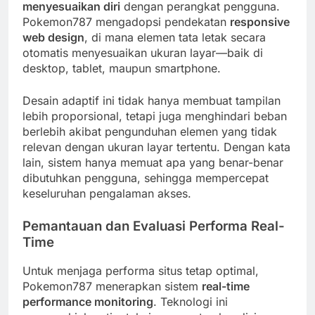
menyesuaikan diri
dengan perangkat pengguna.
Pokemon787 mengadopsi pendekatan
responsive
web design
, di mana elemen tata letak secara
otomatis menyesuaikan ukuran layar—baik di
desktop, tablet, maupun smartphone.
Desain adaptif ini tidak hanya membuat tampilan
lebih proporsional, tetapi juga menghindari beban
berlebih akibat pengunduhan elemen yang tidak
relevan dengan ukuran layar tertentu. Dengan kata
lain, sistem hanya memuat apa yang benar-benar
dibutuhkan pengguna, sehingga mempercepat
keseluruhan pengalaman akses.
Pemantauan dan Evaluasi Performa Real-
Time
Untuk menjaga performa situs tetap optimal,
Pokemon787 menerapkan sistem
real-time
performance monitoring
. Teknologi ini