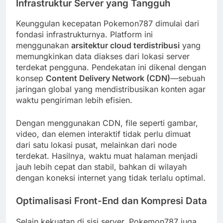
Infrastruktur Server yang Tangguh
Keunggulan kecepatan Pokemon787 dimulai dari
fondasi infrastrukturnya. Platform ini
menggunakan
arsitektur cloud terdistribusi
yang
memungkinkan data diakses dari lokasi server
terdekat pengguna. Pendekatan ini dikenal dengan
konsep
Content Delivery Network (CDN)
—sebuah
jaringan global yang mendistribusikan konten agar
waktu pengiriman lebih efisien.
Dengan menggunakan CDN, file seperti gambar,
video, dan elemen interaktif tidak perlu dimuat
dari satu lokasi pusat, melainkan dari node
terdekat. Hasilnya, waktu muat halaman menjadi
jauh lebih cepat dan stabil, bahkan di wilayah
dengan koneksi internet yang tidak terlalu optimal.
Optimalisasi Front-End dan Kompresi Data
Selain kekuatan di sisi server, Pokemon787 juga