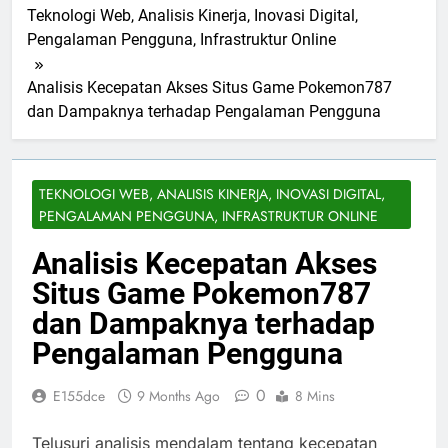
Teknologi Web, Analisis Kinerja, Inovasi Digital,
Pengalaman Pengguna, Infrastruktur Online
Analisis Kecepatan Akses Situs Game Pokemon787
dan Dampaknya terhadap Pengalaman Pengguna
TEKNOLOGI WEB, ANALISIS KINERJA, INOVASI DIGITAL,
PENGALAMAN PENGGUNA, INFRASTRUKTUR ONLINE
Analisis Kecepatan Akses
Situs Game Pokemon787
dan Dampaknya terhadap
Pengalaman Pengguna
0
E155dce
9 Months Ago
8 Mins
Telusuri analisis mendalam tentang kecepatan