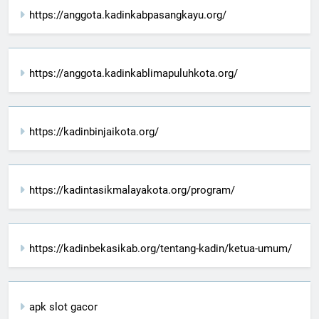
https://anggota.kadinkabpasangkayu.org/
https://anggota.kadinkablimapuluhkota.org/
https://kadinbinjaikota.org/
https://kadintasikmalayakota.org/program/
https://kadinbekasikab.org/tentang-kadin/ketua-umum/
apk slot gacor