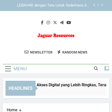
Skip
EDWINSLOT dan Perannya dalam Mendukung
to
Aktivitas Digital Harian
content
LEBAH4D dan Perannya dalam Mendukung
Aktivitas Digital Harian
EDWINSLOT untuk Akses Digital yang Lebih
Ringkas, Terarah, dan Efisien
LEBAH4D dengan Tata Letak Sederhana dan
Mudah Dipahami di Berbagai Perangkat
Jaguar
Jaguar Resources Menyediakan Solusi
EDWINSLOT dan Perannya dalam Mendukung
NEWSLETTER
RANDOM NEWS
Aktivitas Digital Harian
Resources
Konsultasi Energi Dan Sumber Daya
LEBAH4D dan Perannya dalam Mendukung
Yang Inovatif. Untuk Masa Depan Yang
Aktivitas Digital Harian
MENU
Berkelanjutan.
WINSLOT untuk Akses Digital yang Lebih Ringkas, Terarah, dan
HEADLINES
Weeks Ago
Home