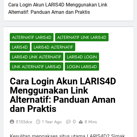
Cara Login Akun LARIS4D Menggunakan Link
Alternatif: Panduan Aman dan Praktis
ALTERNATIF LARIS4D
ALTERNATIF LINK LARIS4D
LARIS4D
LARIS4D ALTERNATIF
LARIS4D LINK ALTERNATIF
LARIS4D LOGIN
LINK ALTERNATIF LARIS4D
LOGIN LARIS4D
Cara Login Akun LARIS4D
Menggunakan Link
Alternatif: Panduan Aman
dan Praktis
0
E155dce
1 Year Ago
8 Mins
Kesulitan mengakses situs utama LARIS4D? Simak