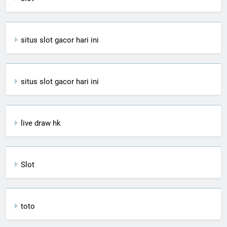
situs slot gacor hari ini
situs slot gacor hari ini
live draw hk
Slot
toto