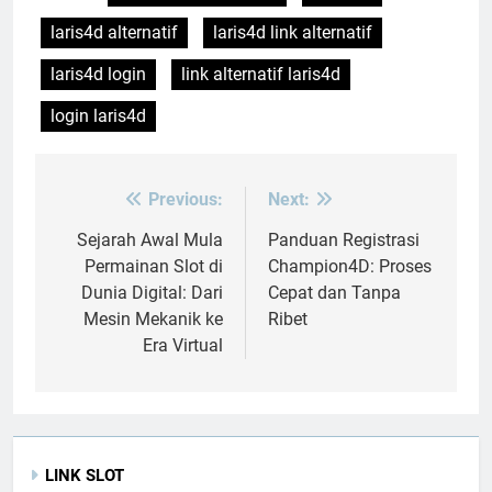
laris4d alternatif
laris4d link alternatif
laris4d login
link alternatif laris4d
login laris4d
Previous:
Next:
Post
navigation
Sejarah Awal Mula
Panduan Registrasi
Permainan Slot di
Champion4D: Proses
Dunia Digital: Dari
Cepat dan Tanpa
Mesin Mekanik ke
Ribet
Era Virtual
LINK SLOT