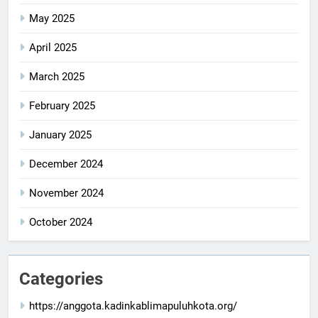
May 2025
April 2025
March 2025
February 2025
January 2025
December 2024
November 2024
October 2024
Categories
https://anggota.kadinkablimapuluhkota.org/