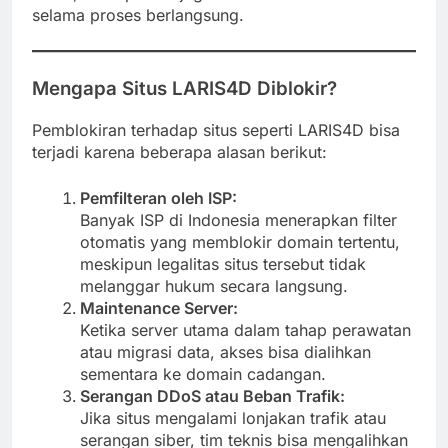
selama proses berlangsung.
Mengapa Situs LARIS4D Diblokir?
Pemblokiran terhadap situs seperti LARIS4D bisa
terjadi karena beberapa alasan berikut:
Pemfilteran oleh ISP:
Banyak ISP di Indonesia menerapkan filter
otomatis yang memblokir domain tertentu,
meskipun legalitas situs tersebut tidak
melanggar hukum secara langsung.
Maintenance Server:
Ketika server utama dalam tahap perawatan
atau migrasi data, akses bisa dialihkan
sementara ke domain cadangan.
Serangan DDoS atau Beban Trafik:
Jika situs mengalami lonjakan trafik atau
serangan siber, tim teknis bisa mengalihkan