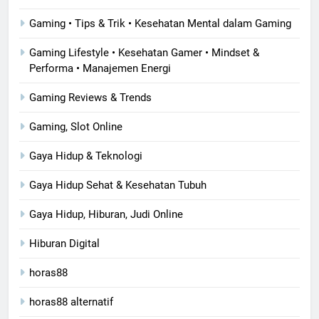
Gaming • Tips & Trik • Kesehatan Mental dalam Gaming
Gaming Lifestyle • Kesehatan Gamer • Mindset &
Performa • Manajemen Energi
Gaming Reviews & Trends
Gaming, Slot Online
Gaya Hidup & Teknologi
Gaya Hidup Sehat & Kesehatan Tubuh
Gaya Hidup, Hiburan, Judi Online
Hiburan Digital
horas88
horas88 alternatif