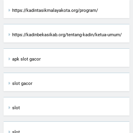
https://kadintasikmalayakota.org/program/
https://kadinbekasikab.org/tentang-kadin/ketua-umum/
apk slot gacor
slot gacor
slot
slot