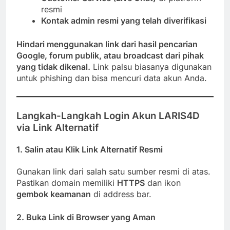
resmi
Kontak admin resmi yang telah diverifikasi
Hindari menggunakan link dari hasil pencarian
Google, forum publik, atau broadcast dari pihak
yang tidak dikenal.
Link palsu biasanya digunakan
untuk phishing dan bisa mencuri data akun Anda.
Langkah-Langkah Login Akun LARIS4D
via Link Alternatif
1. Salin atau Klik Link Alternatif Resmi
Gunakan link dari salah satu sumber resmi di atas.
Pastikan domain memiliki
HTTPS
dan ikon
gembok keamanan
di address bar.
2. Buka Link di Browser yang Aman