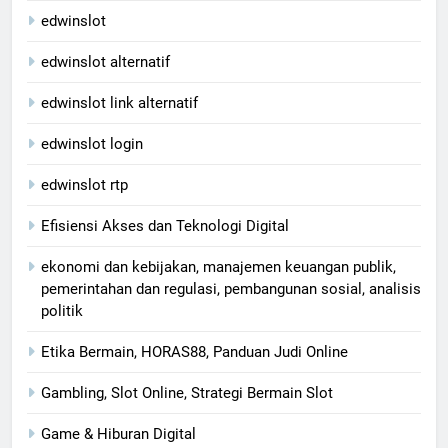
edwinslot
edwinslot alternatif
edwinslot link alternatif
edwinslot login
edwinslot rtp
Efisiensi Akses dan Teknologi Digital
ekonomi dan kebijakan, manajemen keuangan publik,
pemerintahan dan regulasi, pembangunan sosial, analisis
politik
Etika Bermain, HORAS88, Panduan Judi Online
Gambling, Slot Online, Strategi Bermain Slot
Game & Hiburan Digital