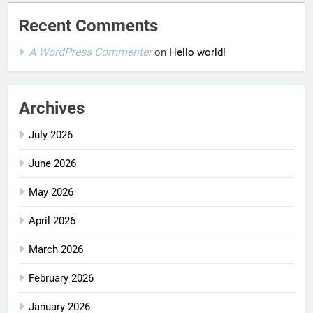
Recent Comments
A WordPress Commenter
on
Hello world!
Archives
July 2026
June 2026
May 2026
April 2026
March 2026
February 2026
January 2026