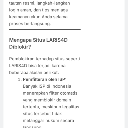
tautan resmi, langkah-langkah
login aman, dan tips menjaga
keamanan akun Anda selama
proses berlangsung.
Mengapa Situs LARIS4D
Diblokir?
Pemblokiran terhadap situs seperti
LARIS4D bisa terjadi karena
beberapa alasan berikut:
Pemfilteran oleh ISP:
Banyak ISP di Indonesia
menerapkan filter otomatis
yang memblokir domain
tertentu, meskipun legalitas
situs tersebut tidak
melanggar hukum secara
langsung.