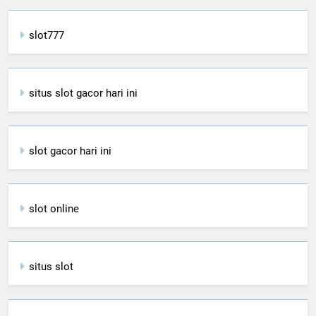
slot777
situs slot gacor hari ini
slot gacor hari ini
slot online
situs slot