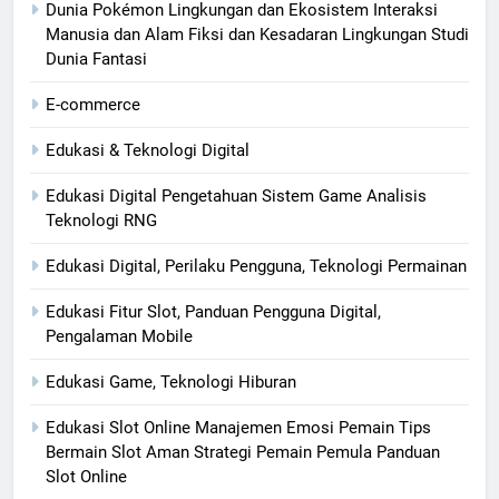
Dunia Pokémon Lingkungan dan Ekosistem Interaksi
Manusia dan Alam Fiksi dan Kesadaran Lingkungan Studi
Dunia Fantasi
E-commerce
Edukasi & Teknologi Digital
Edukasi Digital Pengetahuan Sistem Game Analisis
Teknologi RNG
Edukasi Digital, Perilaku Pengguna, Teknologi Permainan
Edukasi Fitur Slot, Panduan Pengguna Digital,
Pengalaman Mobile
Edukasi Game, Teknologi Hiburan
Edukasi Slot Online Manajemen Emosi Pemain Tips
Bermain Slot Aman Strategi Pemain Pemula Panduan
Slot Online