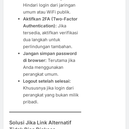
Hindari login dari jaringan
umum atau WiFi publik.
Aktifkan 2FA (Two-Factor
Authentication):
Jika
tersedia, aktifkan verifikasi
dua langkah untuk
perlindungan tambahan.
Jangan simpan password
di browser:
Terutama jika
Anda menggunakan
perangkat umum.
Logout setelah selesai:
Khususnya jika login dari
perangkat yang bukan milik
pribadi.
Solusi Jika Link Alternatif