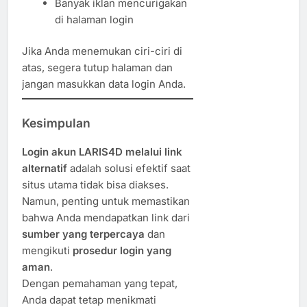
Banyak iklan mencurigakan
di halaman login
Jika Anda menemukan ciri-ciri di
atas, segera tutup halaman dan
jangan masukkan data login Anda.
Kesimpulan
Login akun LARIS4D melalui link
alternatif
adalah solusi efektif saat
situs utama tidak bisa diakses.
Namun, penting untuk memastikan
bahwa Anda mendapatkan link dari
sumber yang terpercaya
dan
mengikuti
prosedur login yang
aman
.
Dengan pemahaman yang tepat,
Anda dapat tetap menikmati