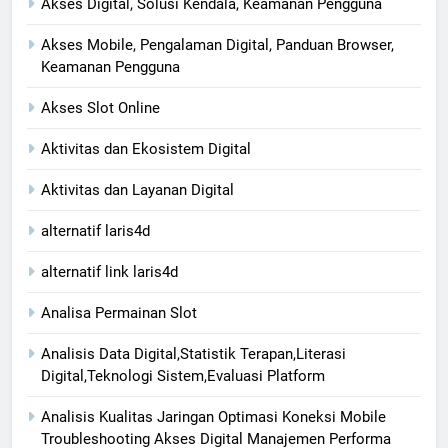
Akses Digital, Solusi Kendala, Keamanan Pengguna
Akses Mobile, Pengalaman Digital, Panduan Browser,
Keamanan Pengguna
Akses Slot Online
Aktivitas dan Ekosistem Digital
Aktivitas dan Layanan Digital
alternatif laris4d
alternatif link laris4d
Analisa Permainan Slot
Analisis Data Digital,Statistik Terapan,Literasi
Digital,Teknologi Sistem,Evaluasi Platform
Analisis Kualitas Jaringan Optimasi Koneksi Mobile
Troubleshooting Akses Digital Manajemen Performa