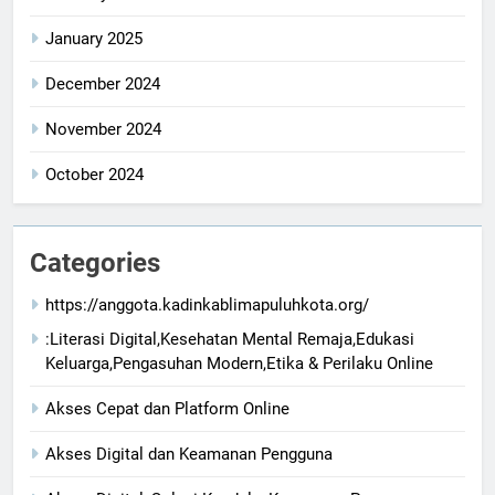
January 2025
December 2024
November 2024
October 2024
Categories
https://anggota.kadinkablimapuluhkota.org/
:Literasi Digital,Kesehatan Mental Remaja,Edukasi
Keluarga,Pengasuhan Modern,Etika & Perilaku Online
Akses Cepat dan Platform Online
Akses Digital dan Keamanan Pengguna