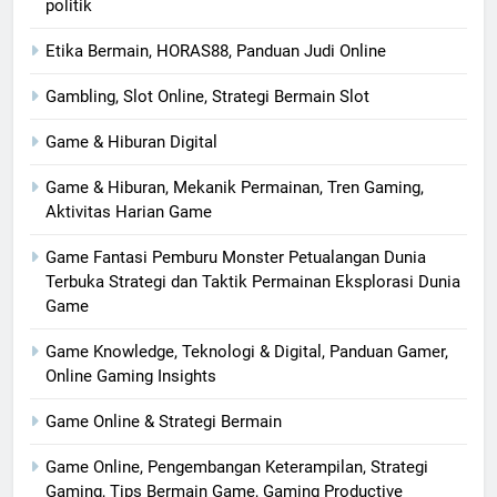
politik
Etika Bermain, HORAS88, Panduan Judi Online
Gambling, Slot Online, Strategi Bermain Slot
Game & Hiburan Digital
Game & Hiburan, Mekanik Permainan, Tren Gaming,
Aktivitas Harian Game
Game Fantasi Pemburu Monster Petualangan Dunia
Terbuka Strategi dan Taktik Permainan Eksplorasi Dunia
Game
Game Knowledge, Teknologi & Digital, Panduan Gamer,
Online Gaming Insights
Game Online & Strategi Bermain
Game Online, Pengembangan Keterampilan, Strategi
Gaming, Tips Bermain Game, Gaming Productive