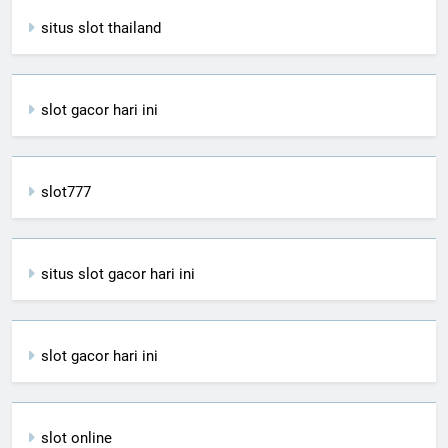
situs slot thailand
slot gacor hari ini
slot777
situs slot gacor hari ini
slot gacor hari ini
slot online