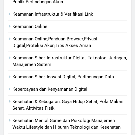
Publik,Perlindungan Akun
Keamanan Infrastruktur & Verifikasi Link
Keamanan Online
Keamanan Online,Panduan Browser,Privasi
Digital,Proteksi Akun,Tips Akses Aman
Keamanan Siber, Infrastruktur Digital, Teknologi Jaringan,
Manajemen Sistem
Keamanan Siber, Inovasi Digital, Perlindungan Data
Kepercayaan dan Kenyamanan Digital
Kesehatan & Kebugaran, Gaya Hidup Sehat, Pola Makan
Sehat, Aktivitas Fisik
Kesehatan Mental Game dan Psikologi Manajemen
Waktu Lifestyle dan Hiburan Teknologi dan Kesehatan