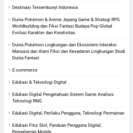
Destinasi Tersembunyi Indonesia
Dunia Pokémon & Anime Jepang Game & Strategi RPG
Worldbuilding dan Fiksi Fantasi Budaya Pop Global
Evolusi Karakter dan Kreativitas
Dunia Pokémon Lingkungan dan Ekosistem Interaksi
Manusia dan Alam Fiksi dan Kesadaran Lingkungan Studi
Dunia Fantasi
E-commerce
Edukasi & Teknologi Digital
Edukasi Digital Pengetahuan Sistem Game Analisis
Teknologi RNG
Edukasi Digital, Perilaku Pengguna, Teknologi Permainan
Edukasi Fitur Slot, Panduan Pengguna Digital,
Pengalaman Mobile