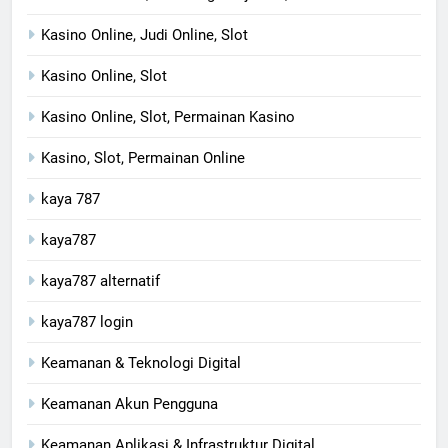
Kasino Online, Judi Online, Slot
Kasino Online, Slot
Kasino Online, Slot, Permainan Kasino
Kasino, Slot, Permainan Online
kaya 787
kaya787
kaya787 alternatif
kaya787 login
Keamanan & Teknologi Digital
Keamanan Akun Pengguna
Keamanan Aplikasi & Infrastruktur Digital