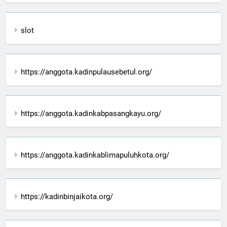
slot
https://anggota.kadinpulausebetul.org/
https://anggota.kadinkabpasangkayu.org/
https://anggota.kadinkablimapuluhkota.org/
https://kadinbinjaikota.org/