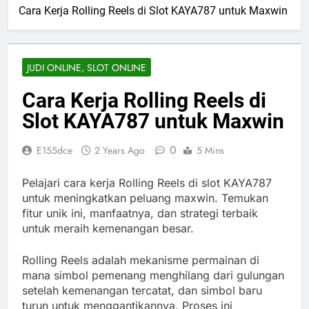
Cara Kerja Rolling Reels di Slot KAYA787 untuk Maxwin
JUDI ONLINE, SLOT ONLINE
Cara Kerja Rolling Reels di
Slot KAYA787 untuk Maxwin
0
E155dce
2 Years Ago
5 Mins
Pelajari cara kerja Rolling Reels di slot KAYA787
untuk meningkatkan peluang maxwin. Temukan
fitur unik ini, manfaatnya, dan strategi terbaik
untuk meraih kemenangan besar.
Rolling Reels adalah mekanisme permainan di
mana simbol pemenang menghilang dari gulungan
setelah kemenangan tercatat, dan simbol baru
turun untuk menggantikannya. Proses ini