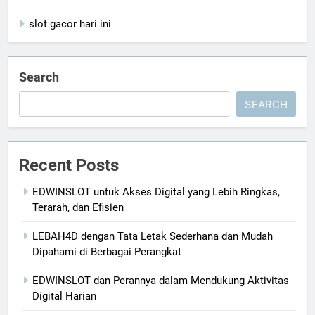
slot gacor hari ini
Search
SEARCH
Recent Posts
EDWINSLOT untuk Akses Digital yang Lebih Ringkas,
Terarah, dan Efisien
LEBAH4D dengan Tata Letak Sederhana dan Mudah
Dipahami di Berbagai Perangkat
EDWINSLOT dan Perannya dalam Mendukung Aktivitas
Digital Harian