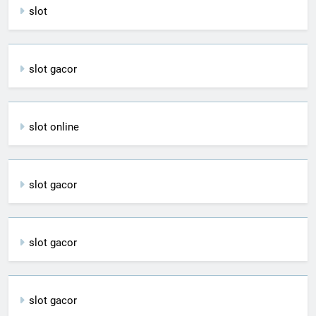
slot
slot gacor
slot online
slot gacor
slot gacor
slot gacor