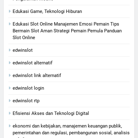
Edukasi Game, Teknologi Hiburan
Edukasi Slot Online Manajemen Emosi Pemain Tips
Bermain Slot Aman Strategi Pemain Pemula Panduan
Slot Online
edwinslot
edwinslot alternatif
edwinslot link alternatif
edwinslot login
edwinslot rtp
Efisiensi Akses dan Teknologi Digital
ekonomi dan kebijakan, manajemen keuangan publik,
pemerintahan dan regulasi, pembangunan sosial, analisis