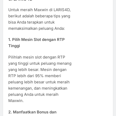
Untuk meraih Maxwin di LARIS4D,
berikut adalah beberapa tips yang
bisa Anda terapkan untuk
memaksimalkan peluang Anda:
1.
Pilih Mesin Slot dengan RTP
Tinggi
Pilihlah mesin slot dengan RTP
yang tinggi untuk peluang menang
yang lebih besar. Mesin dengan
RTP lebih dari 95% memberi
peluang lebih besar untuk meraih
kemenangan, dan meningkatkan
peluang Anda untuk meraih
Maxwin.
2.
Manfaatkan Bonus dan