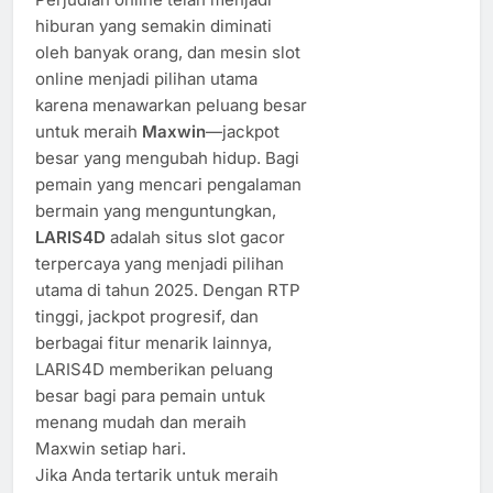
hiburan yang semakin diminati
oleh banyak orang, dan mesin slot
online menjadi pilihan utama
karena menawarkan peluang besar
untuk meraih
Maxwin
—jackpot
besar yang mengubah hidup. Bagi
pemain yang mencari pengalaman
bermain yang menguntungkan,
LARIS4D
adalah situs slot gacor
terpercaya yang menjadi pilihan
utama di tahun 2025. Dengan RTP
tinggi, jackpot progresif, dan
berbagai fitur menarik lainnya,
LARIS4D memberikan peluang
besar bagi para pemain untuk
menang mudah dan meraih
Maxwin setiap hari.
Jika Anda tertarik untuk meraih