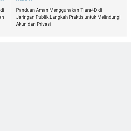
di
Panduan Aman Menggunakan Tiara4D di
ah
Jaringan Publik:Langkah Praktis untuk Melindungi
Akun dan Privasi