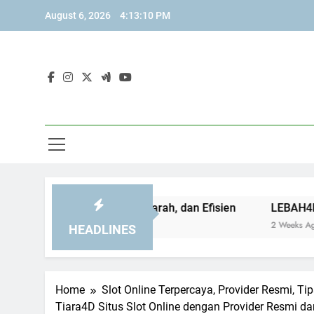
Skip
August 6, 2026
4:13:11 PM
to
content
Jag
Jaguar Re
ebih Ringkas, Terarah, dan Efisien
LEBAH4D dengan Tat
2 Weeks Ago
HEADLINES
Home
Slot Online Terpercaya, Provider Resmi, T
Tiara4D Situs Slot Online dengan Provider Resmi d