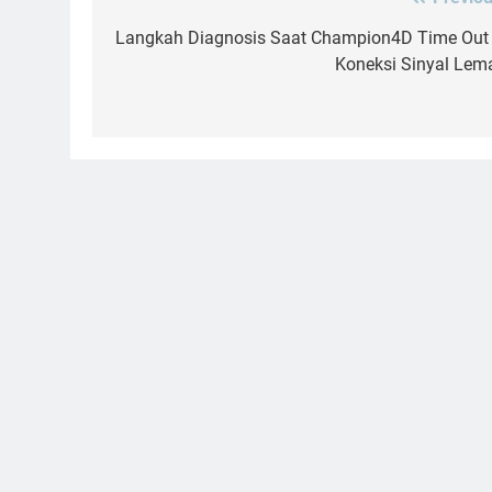
Post
navigation
Langkah Diagnosis Saat Champion4D Time Out 
Koneksi Sinyal Lem