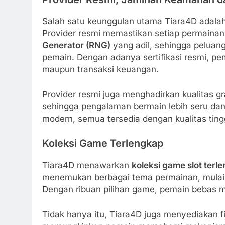
Salah satu keunggulan utama Tiara4D adala
Provider resmi memastikan setiap permainan
Generator (RNG)
yang adil, sehingga pelua
pemain. Dengan adanya sertifikasi resmi, pe
maupun transaksi keuangan.
Provider resmi juga menghadirkan kualitas g
sehingga pengalaman bermain lebih seru dan 
modern, semua tersedia dengan kualitas ting
Koleksi Game Terlengkap
Tiara4D menawarkan
koleksi game slot terl
menemukan berbagai tema permainan, mulai d
Dengan ribuan pilihan game, pemain bebas m
Tidak hanya itu, Tiara4D juga menyediakan f