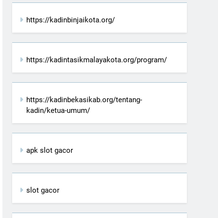
https://kadinbinjaikota.org/
https://kadintasikmalayakota.org/program/
https://kadinbekasikab.org/tentang-
kadin/ketua-umum/
apk slot gacor
slot gacor