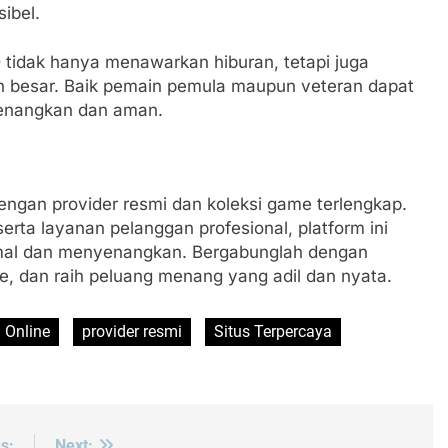
ibel.
tidak hanya menawarkan hiburan, tetapi juga
 besar. Baik pemain pemula maupun veteran dapat
enangkan dan aman.
ngan provider resmi dan koleksi game terlengkap.
rta layanan pelanggan profesional, platform ini
mal dan menyenangkan. Bergabunglah dengan
me, dan raih peluang menang yang adil dan nyata.
 Online
provider resmi
Situs Terpercaya
s:
Next: