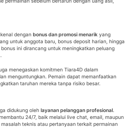
permainan sebelum bertaruh dengan uang asli,
dikenal dengan
bonus dan promosi menarik
yang
g untuk anggota baru, bonus deposit harian, hingga
a bonus ini dirancang untuk meningkatkan peluang
.
 juga menegaskan komitmen Tiara4D dalam
 dan menguntungkan. Pemain dapat memanfaatkan
katkan taruhan mereka tanpa risiko besar.
ga didukung oleh
layanan pelanggan profesional
.
embantu 24/7, baik melalui live chat, email, maupun
, masalah teknis atau pertanyaan terkait permainan