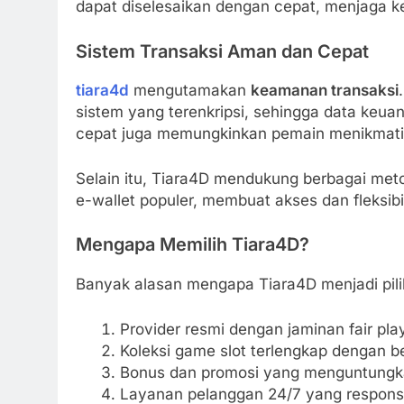
dapat diselesaikan dengan cepat, menjaga 
Sistem Transaksi Aman dan Cepat
tiara4d
mengutamakan
keamanan transaksi
sistem yang terenkripsi, sehingga data keuan
cepat juga memungkinkan pemain menikmat
Selain itu, Tiara4D mendukung berbagai meto
e-wallet populer, membuat akses dan fleksib
Mengapa Memilih Tiara4D?
Banyak alasan mengapa Tiara4D menjadi pili
Provider resmi dengan jaminan fair play
Koleksi game slot terlengkap dengan b
Bonus dan promosi yang menguntungk
Layanan pelanggan 24/7 yang responsi