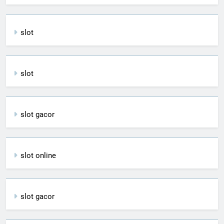
slot
slot
slot gacor
slot online
slot gacor