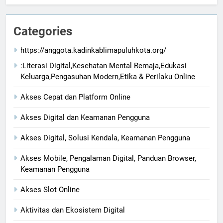
Categories
https://anggota.kadinkablimapuluhkota.org/
:Literasi Digital,Kesehatan Mental Remaja,Edukasi
Keluarga,Pengasuhan Modern,Etika & Perilaku Online
Akses Cepat dan Platform Online
Akses Digital dan Keamanan Pengguna
Akses Digital, Solusi Kendala, Keamanan Pengguna
Akses Mobile, Pengalaman Digital, Panduan Browser,
Keamanan Pengguna
Akses Slot Online
Aktivitas dan Ekosistem Digital