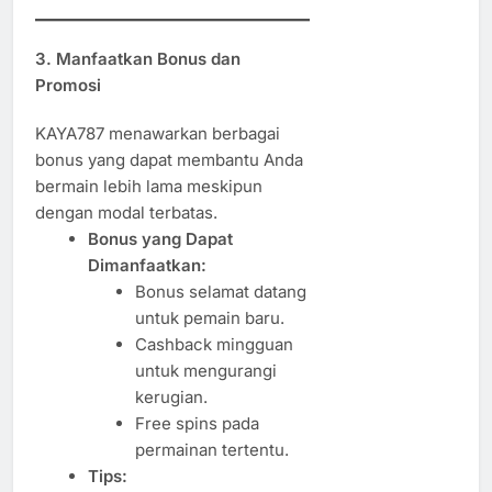
3.
Manfaatkan Bonus dan
Promosi
KAYA787 menawarkan berbagai
bonus yang dapat membantu Anda
bermain lebih lama meskipun
dengan modal terbatas.
Bonus yang Dapat
Dimanfaatkan:
Bonus selamat datang
untuk pemain baru.
Cashback mingguan
untuk mengurangi
kerugian.
Free spins pada
permainan tertentu.
Tips: