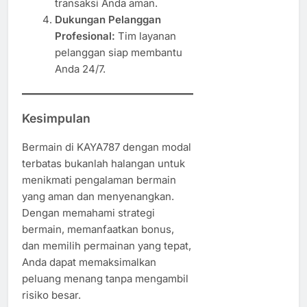
transaksi Anda aman.
Dukungan Pelanggan
Profesional:
Tim layanan
pelanggan siap membantu
Anda 24/7.
Kesimpulan
Bermain di KAYA787 dengan modal
terbatas bukanlah halangan untuk
menikmati pengalaman bermain
yang aman dan menyenangkan.
Dengan memahami strategi
bermain, memanfaatkan bonus,
dan memilih permainan yang tepat,
Anda dapat memaksimalkan
peluang menang tanpa mengambil
risiko besar.