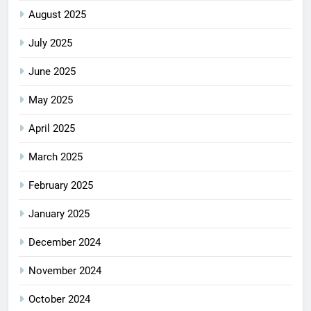
August 2025
July 2025
June 2025
May 2025
April 2025
March 2025
February 2025
January 2025
December 2024
November 2024
October 2024