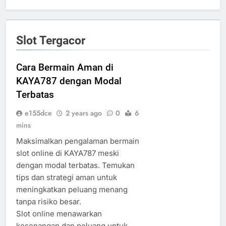
Slot Tergacor
Cara Bermain Aman di
KAYA787 dengan Modal
Terbatas
e155dce
2 years ago
0
6
mins
Maksimalkan pengalaman bermain
slot online di KAYA787 meski
dengan modal terbatas. Temukan
tips dan strategi aman untuk
meningkatkan peluang menang
tanpa risiko besar.
Slot online menawarkan
kesenangan dan peluang untuk