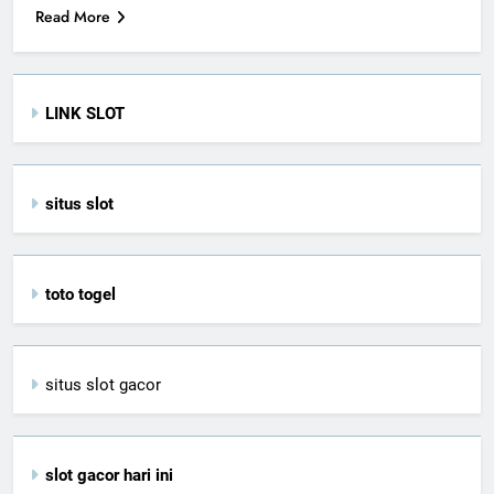
Read More
LINK SLOT
situs slot
toto togel
situs slot gacor
slot gacor hari ini