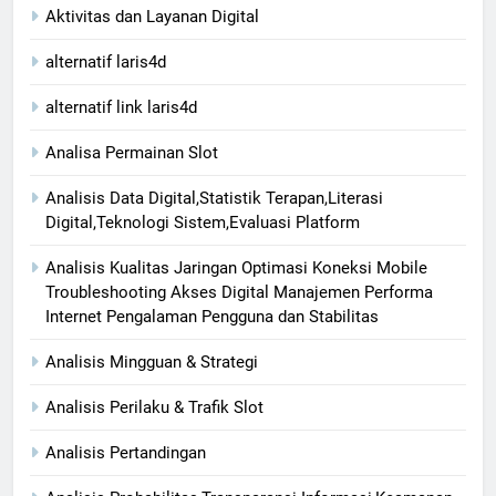
Aktivitas dan Layanan Digital
alternatif laris4d
alternatif link laris4d
Analisa Permainan Slot
Analisis Data Digital,Statistik Terapan,Literasi
Digital,Teknologi Sistem,Evaluasi Platform
Analisis Kualitas Jaringan Optimasi Koneksi Mobile
Troubleshooting Akses Digital Manajemen Performa
Internet Pengalaman Pengguna dan Stabilitas
Analisis Mingguan & Strategi
Analisis Perilaku & Trafik Slot
Analisis Pertandingan