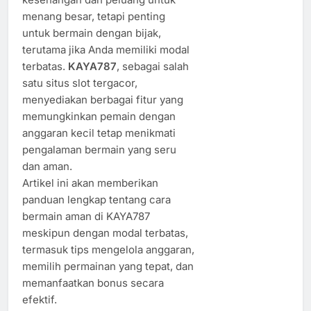
menang besar, tetapi penting
untuk bermain dengan bijak,
terutama jika Anda memiliki modal
terbatas.
KAYA787
, sebagai salah
satu situs slot tergacor,
menyediakan berbagai fitur yang
memungkinkan pemain dengan
anggaran kecil tetap menikmati
pengalaman bermain yang seru
dan aman.
Artikel ini akan memberikan
panduan lengkap tentang cara
bermain aman di KAYA787
meskipun dengan modal terbatas,
termasuk tips mengelola anggaran,
memilih permainan yang tepat, dan
memanfaatkan bonus secara
efektif.