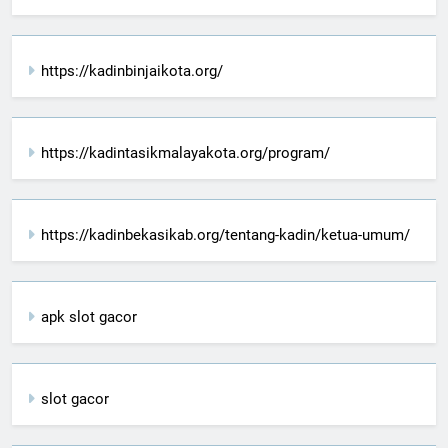
https://kadinbinjaikota.org/
https://kadintasikmalayakota.org/program/
https://kadinbekasikab.org/tentang-kadin/ketua-umum/
apk slot gacor
slot gacor