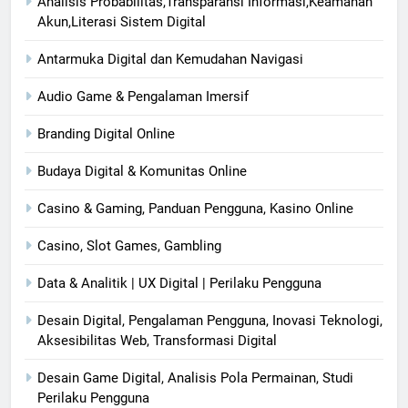
Analisis Probabilitas,Transparansi Informasi,Keamanan
Akun,Literasi Sistem Digital
Antarmuka Digital dan Kemudahan Navigasi
Audio Game & Pengalaman Imersif
Branding Digital Online
Budaya Digital & Komunitas Online
Casino & Gaming, Panduan Pengguna, Kasino Online
Casino, Slot Games, Gambling
Data & Analitik | UX Digital | Perilaku Pengguna
Desain Digital, Pengalaman Pengguna, Inovasi Teknologi,
Aksesibilitas Web, Transformasi Digital
Desain Game Digital, Analisis Pola Permainan, Studi
Perilaku Pengguna