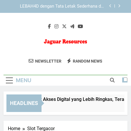
Skip
EDWINSLOT dan Perannya dalam Mendukung
to
Aktivitas Digital Harian
content
LEBAH4D dan Perannya dalam Mendukung
Aktivitas Digital Harian
EDWINSLOT untuk Akses Digital yang Lebih
Ringkas, Terarah, dan Efisien
LEBAH4D dengan Tata Letak Sederhana dan
Mudah Dipahami di Berbagai Perangkat
Jaguar
Jaguar Resources Menyediakan Solusi
EDWINSLOT dan Perannya dalam Mendukung
NEWSLETTER
RANDOM NEWS
Aktivitas Digital Harian
Resources
Konsultasi Energi Dan Sumber Daya
LEBAH4D dan Perannya dalam Mendukung
Yang Inovatif. Untuk Masa Depan Yang
Aktivitas Digital Harian
MENU
Berkelanjutan.
WINSLOT untuk Akses Digital yang Lebih Ringkas, Terarah, dan
HEADLINES
Weeks Ago
Home
Slot Tergacor