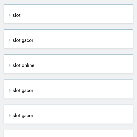
slot
slot gacor
slot online
slot gacor
slot gacor