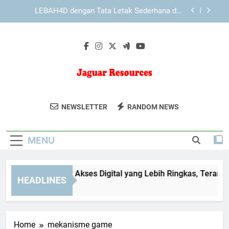
Skip
EDWINSLOT dan Perannya dalam Mendukung
to
Aktivitas Digital Harian
content
LEBAH4D dan Perannya dalam Mendukung
Aktivitas Digital Harian
EDWINSLOT untuk Akses Digital yang Lebih
Ringkas, Terarah, dan Efisien
LEBAH4D dengan Tata Letak Sederhana dan
Mudah Dipahami di Berbagai Perangkat
Jaguar
Jaguar Resources Menyediakan Solusi
EDWINSLOT dan Perannya dalam Mendukung
NEWSLETTER
RANDOM NEWS
Aktivitas Digital Harian
Resources
Konsultasi Energi Dan Sumber Daya
LEBAH4D dan Perannya dalam Mendukung
Yang Inovatif. Untuk Masa Depan Yang
Aktivitas Digital Harian
MENU
Berkelanjutan.
WINSLOT untuk Akses Digital yang Lebih Ringkas, Terarah, dan
HEADLINES
Weeks Ago
Home
mekanisme game