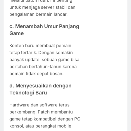
melalui patch rutin. Ini penting
untuk menjaga server stabil dan
pengalaman bermain lancar.
c. Menambah Umur Panjang
Game
Konten baru membuat pemain
tetap tertarik. Dengan semakin
banyak update, sebuah game bisa
bertahan bertahun-tahun karena
pemain tidak cepat bosan.
d. Menyesuaikan dengan
Teknologi Baru
Hardware dan software terus
berkembang. Patch membantu
game tetap kompatibel dengan PC,
konsol, atau perangkat mobile