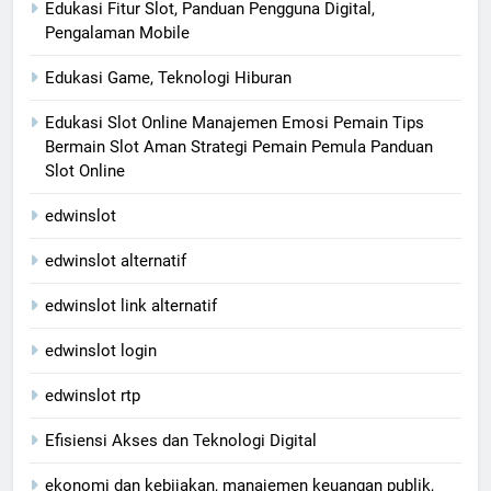
Edukasi Fitur Slot, Panduan Pengguna Digital,
Pengalaman Mobile
Edukasi Game, Teknologi Hiburan
Edukasi Slot Online Manajemen Emosi Pemain Tips
Bermain Slot Aman Strategi Pemain Pemula Panduan
Slot Online
edwinslot
edwinslot alternatif
edwinslot link alternatif
edwinslot login
edwinslot rtp
Efisiensi Akses dan Teknologi Digital
ekonomi dan kebijakan, manajemen keuangan publik,