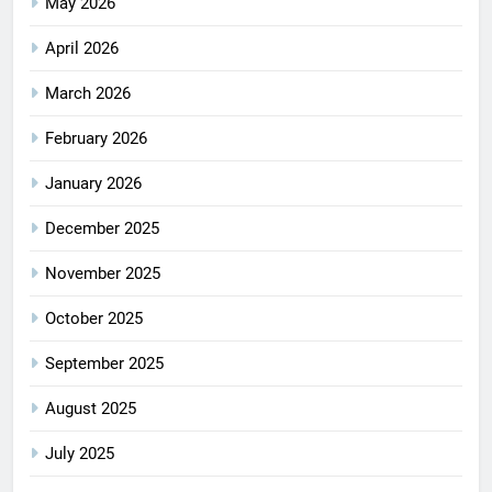
May 2026
April 2026
March 2026
February 2026
January 2026
December 2025
November 2025
October 2025
September 2025
August 2025
July 2025