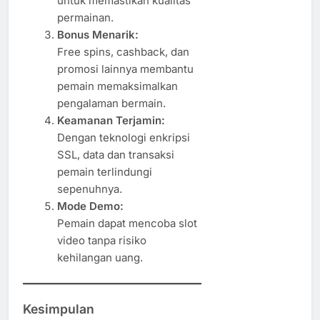
untuk memastikan kualitas
permainan.
Bonus Menarik:
Free spins, cashback, dan
promosi lainnya membantu
pemain memaksimalkan
pengalaman bermain.
Keamanan Terjamin:
Dengan teknologi enkripsi
SSL, data dan transaksi
pemain terlindungi
sepenuhnya.
Mode Demo:
Pemain dapat mencoba slot
video tanpa risiko
kehilangan uang.
Kesimpulan