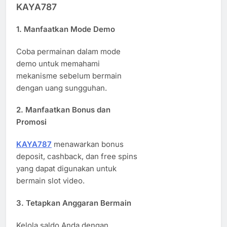
KAYA787
1.
Manfaatkan Mode Demo
Coba permainan dalam mode
demo untuk memahami
mekanisme sebelum bermain
dengan uang sungguhan.
2.
Manfaatkan Bonus dan
Promosi
KAYA787
menawarkan bonus
deposit, cashback, dan free spins
yang dapat digunakan untuk
bermain slot video.
3.
Tetapkan Anggaran Bermain
Kelola saldo Anda dengan