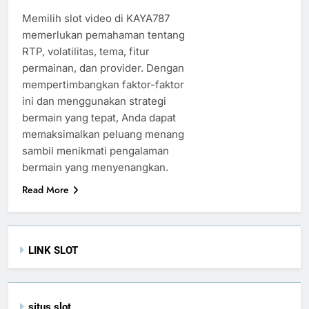
Memilih slot video di KAYA787
memerlukan pemahaman tentang
RTP, volatilitas, tema, fitur
permainan, dan provider. Dengan
mempertimbangkan faktor-faktor
ini dan menggunakan strategi
bermain yang tepat, Anda dapat
memaksimalkan peluang menang
sambil menikmati pengalaman
bermain yang menyenangkan.
Read More
LINK SLOT
situs slot