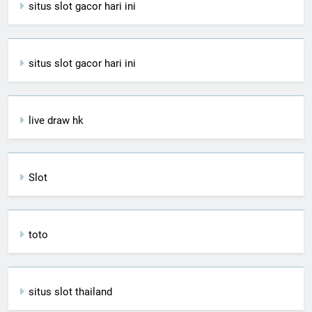
situs slot gacor hari ini
situs slot gacor hari ini
live draw hk
Slot
toto
situs slot thailand