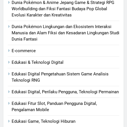
Dunia Pokémon & Anime Jepang Game & Strategi RPG
Worldbuilding dan Fiksi Fantasi Budaya Pop Global
Evolusi Karakter dan Kreativitas
Dunia Pokémon Lingkungan dan Ekosistem Interaksi
Manusia dan Alam Fiksi dan Kesadaran Lingkungan Studi
Dunia Fantasi
E-commerce
Edukasi & Teknologi Digital
Edukasi Digital Pengetahuan Sistem Game Analisis
Teknologi RNG
Edukasi Digital, Perilaku Pengguna, Teknologi Permainan
Edukasi Fitur Slot, Panduan Pengguna Digital,
Pengalaman Mobile
Edukasi Game, Teknologi Hiburan