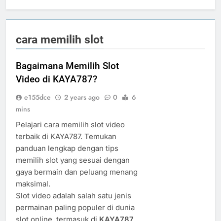
cara memilih slot
Bagaimana Memilih Slot
Video di KAYA787?
e155dce
2 years ago
0
6
mins
Pelajari cara memilih slot video
terbaik di KAYA787. Temukan
panduan lengkap dengan tips
memilih slot yang sesuai dengan
gaya bermain dan peluang menang
maksimal.
Slot video adalah salah satu jenis
permainan paling populer di dunia
slot online, termasuk di
KAYA787
,