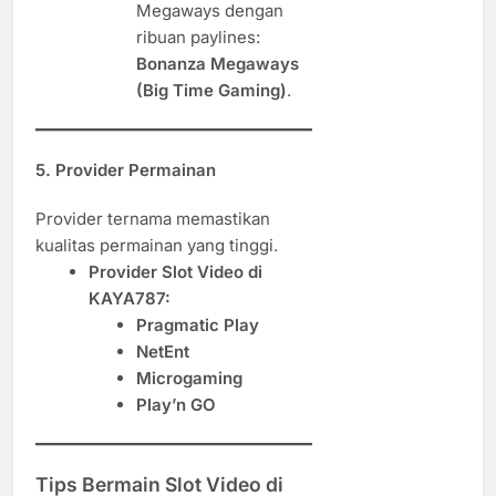
Megaways dengan
ribuan paylines:
Bonanza Megaways
(Big Time Gaming)
.
5.
Provider Permainan
Provider ternama memastikan
kualitas permainan yang tinggi.
Provider Slot Video di
KAYA787:
Pragmatic Play
NetEnt
Microgaming
Play’n GO
Tips Bermain Slot Video di