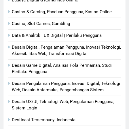
Casino & Gaming, Panduan Pengguna, Kasino Online
Casino, Slot Games, Gambling
Data & Analitik | UX Digital | Perilaku Pengguna
Desain Digital, Pengalaman Pengguna, Inovasi Teknologi,
Aksesibilitas Web, Transformasi Digital
Desain Game Digital, Analisis Pola Permainan, Studi
Perilaku Pengguna
Desain Pengalaman Pengguna, Inovasi Digital, Teknologi
Web, Desain Antarmuka, Pengembangan Sistem
Desain UX/UI, Teknologi Web, Pengalaman Pengguna,
Sistem Login
Destinasi Tersembunyi Indonesia