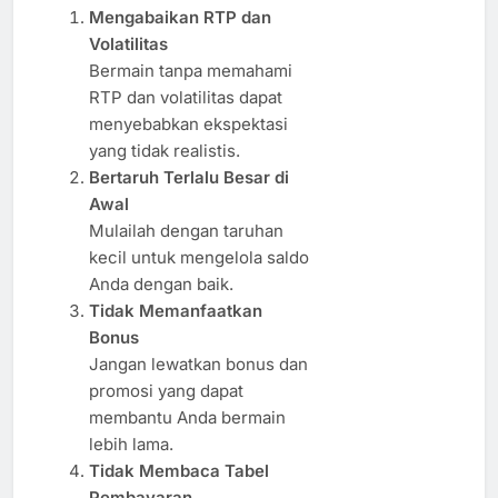
Mengabaikan RTP dan
Volatilitas
Bermain tanpa memahami
RTP dan volatilitas dapat
menyebabkan ekspektasi
yang tidak realistis.
Bertaruh Terlalu Besar di
Awal
Mulailah dengan taruhan
kecil untuk mengelola saldo
Anda dengan baik.
Tidak Memanfaatkan
Bonus
Jangan lewatkan bonus dan
promosi yang dapat
membantu Anda bermain
lebih lama.
Tidak Membaca Tabel
Pembayaran