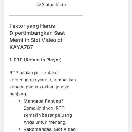
5×3 atau lebih.
Faktor yang Harus
Dipertimbangkan Saat
Memilih Slot Video di
KAYA787
1.
RTP (Return to Player)
RTP adalah persentase
kemenangan yang dikembalikan
kepada pemain dalam jangka
panjang.
Mengapa Penting?
Semakin tinggi RTP,
semakin besar peluang
Anda untuk menang.
Rekomendasi Slot Video