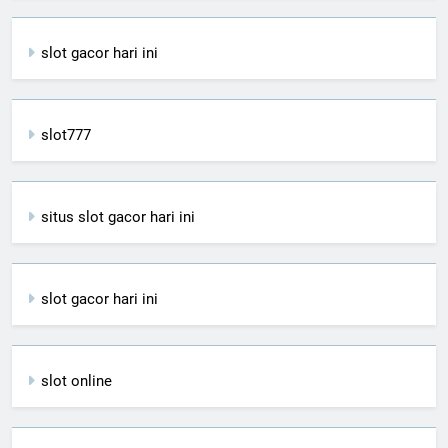
slot gacor hari ini
slot777
situs slot gacor hari ini
slot gacor hari ini
slot online