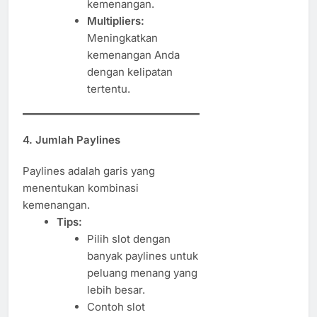
kemenangan.
Multipliers:
Meningkatkan
kemenangan Anda
dengan kelipatan
tertentu.
4.
Jumlah Paylines
Paylines adalah garis yang
menentukan kombinasi
kemenangan.
Tips:
Pilih slot dengan
banyak paylines untuk
peluang menang yang
lebih besar.
Contoh slot