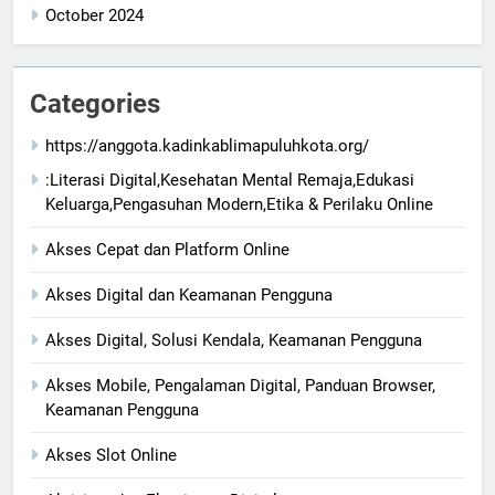
October 2024
Categories
https://anggota.kadinkablimapuluhkota.org/
:Literasi Digital,Kesehatan Mental Remaja,Edukasi
Keluarga,Pengasuhan Modern,Etika & Perilaku Online
Akses Cepat dan Platform Online
Akses Digital dan Keamanan Pengguna
Akses Digital, Solusi Kendala, Keamanan Pengguna
Akses Mobile, Pengalaman Digital, Panduan Browser,
Keamanan Pengguna
Akses Slot Online