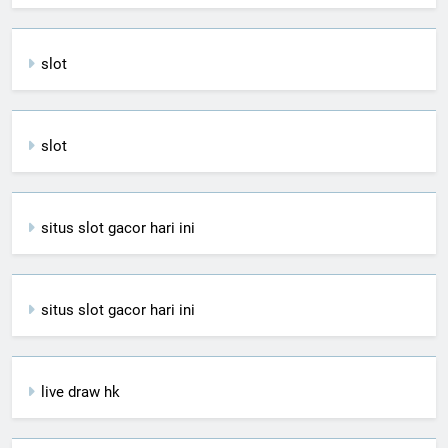
slot
slot
situs slot gacor hari ini
situs slot gacor hari ini
live draw hk