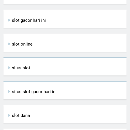
slot gacor hari ini
slot online
situs slot
situs slot gacor hari ini
slot dana