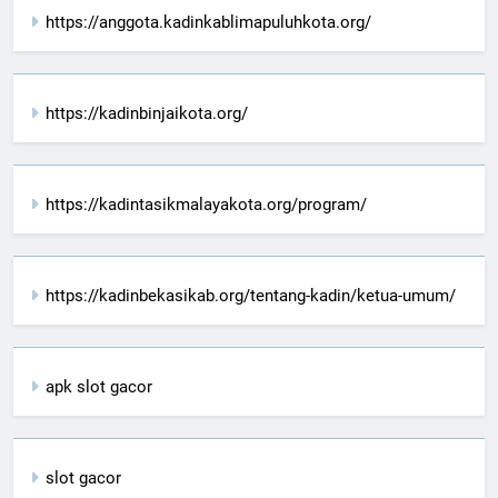
https://anggota.kadinkablimapuluhkota.org/
https://kadinbinjaikota.org/
https://kadintasikmalayakota.org/program/
https://kadinbekasikab.org/tentang-kadin/ketua-umum/
apk slot gacor
slot gacor