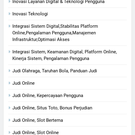
Inovasi Layanan Digital & Teknologi Pengguna
Inovasi Teknologi
Integrasi Sistem Digital,Stabilitas Platform
Online,Pengalaman Pengguna,Manajemen
Infrastruktur,Optimasi Akses
Integrasi Sistem, Keamanan Digital, Platform Online,
Kinerja Sistem, Pengalaman Pengguna
Judi Olahraga, Taruhan Bola, Panduan Judi
Judi Online
Judi Online, Kepercayaan Pengguna
Judi Online, Situs Toto, Bonus Perjudian
Judi Online, Slot Bertema
Judi Online, Slot Online