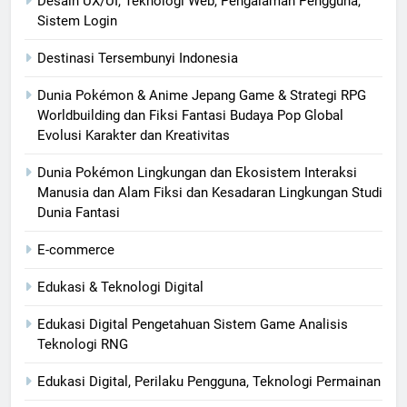
Desain UX/UI, Teknologi Web, Pengalaman Pengguna,
Sistem Login
Destinasi Tersembunyi Indonesia
Dunia Pokémon & Anime Jepang Game & Strategi RPG
Worldbuilding dan Fiksi Fantasi Budaya Pop Global
Evolusi Karakter dan Kreativitas
Dunia Pokémon Lingkungan dan Ekosistem Interaksi
Manusia dan Alam Fiksi dan Kesadaran Lingkungan Studi
Dunia Fantasi
E-commerce
Edukasi & Teknologi Digital
Edukasi Digital Pengetahuan Sistem Game Analisis
Teknologi RNG
Edukasi Digital, Perilaku Pengguna, Teknologi Permainan