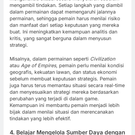
mengambil tindakan. Setiap langkah yang diambil
dalam permainan dapat memengaruhi jalannya
permainan, sehingga pemain harus menilai risiko
dan manfaat dari setiap keputusan yang mereka
buat. Ini meningkatkan kemampuan analitis dan
kritis, yang sangat berguna dalam menyusun
strategi.
Misalnya, dalam permainan seperti
Civilization
atau
Age of Empires
, pemain perlu menilai kondisi
geografis, kekuatan lawan, dan status ekonomi
sebelum membuat keputusan strategis. Pemain
juga harus terus memantau situasi secara real-time
dan menyesuaikan strategi mereka berdasarkan
perubahan yang terjadi di dalam game.
Kemampuan ini membantu pemain menjadi lebih
bijak dalam menilai situasi dan merencanakan
tindakan yang lebih efektif.
4. Belajar Mengelola Sumber Daya dengan