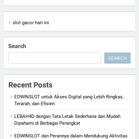
slot gacor hari ini
Search
SEARCH
Recent Posts
EDWINSLOT untuk Akses Digital yang Lebih Ringkas,
Terarah, dan Efisien
LEBAH4D dengan Tata Letak Sederhana dan Mudah
Dipahami di Berbagai Perangkat
EDWINSLOT dan Perannya dalam Mendukung Aktivitas