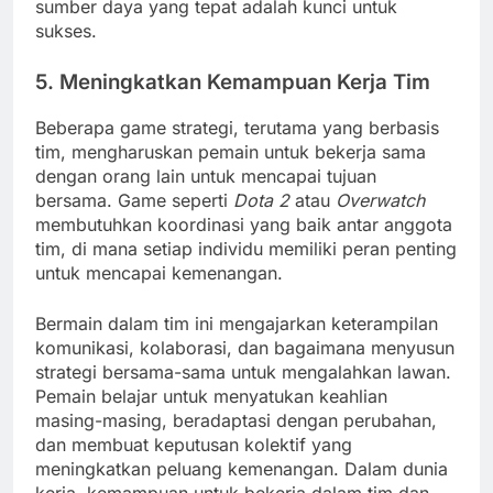
sumber daya yang tepat adalah kunci untuk
sukses.
5. Meningkatkan Kemampuan Kerja Tim
Beberapa game strategi, terutama yang berbasis
tim, mengharuskan pemain untuk bekerja sama
dengan orang lain untuk mencapai tujuan
bersama. Game seperti
Dota 2
atau
Overwatch
membutuhkan koordinasi yang baik antar anggota
tim, di mana setiap individu memiliki peran penting
untuk mencapai kemenangan.
Bermain dalam tim ini mengajarkan keterampilan
komunikasi, kolaborasi, dan bagaimana menyusun
strategi bersama-sama untuk mengalahkan lawan.
Pemain belajar untuk menyatukan keahlian
masing-masing, beradaptasi dengan perubahan,
dan membuat keputusan kolektif yang
meningkatkan peluang kemenangan. Dalam dunia
kerja, kemampuan untuk bekerja dalam tim dan