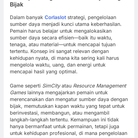
Bijak
Dalam banyak
Corlaslot
strategi, pengelolaan
sumber daya menjadi kunci utama keberhasilan.
Pemain harus belajar untuk mengalokasikan
sumber daya secara efisien—baik itu waktu,
tenaga, atau material—untuk mencapai tujuan
tertentu. Konsep ini sangat relevan dengan
kehidupan nyata, di mana kita sering kali harus
mengelola waktu, uang, dan energi untuk
mencapai hasil yang optimal.
Game seperti
SimCity
atau
Resource Management
Games
lainnya mengajarkan pemain untuk
merencanakan dan mengatur sumber daya dengan
bijak, memutuskan kapan waktu yang tepat untuk
berinvestasi, membangun, atau mengambil
langkah-langkah tertentu. Kemampuan ini tidak
hanya bermanfaat untuk permainan, tetapi juga
untuk kehidupan profesional, di mana pengelolaan