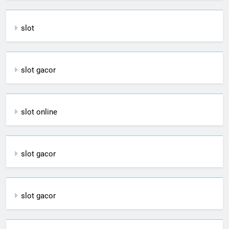
slot
slot gacor
slot online
slot gacor
slot gacor