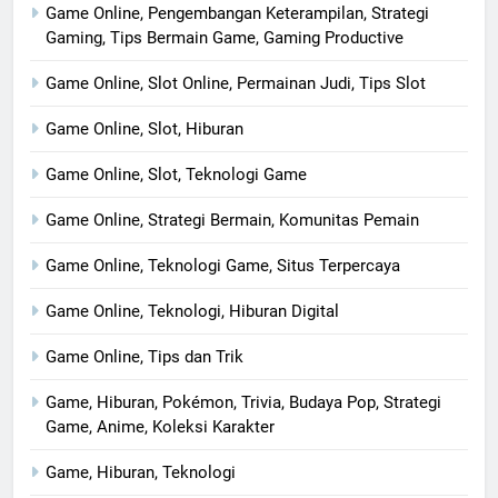
Game Online, Pengembangan Keterampilan, Strategi
Gaming, Tips Bermain Game, Gaming Productive
Game Online, Slot Online, Permainan Judi, Tips Slot
Game Online, Slot, Hiburan
Game Online, Slot, Teknologi Game
Game Online, Strategi Bermain, Komunitas Pemain
Game Online, Teknologi Game, Situs Terpercaya
Game Online, Teknologi, Hiburan Digital
Game Online, Tips dan Trik
Game, Hiburan, Pokémon, Trivia, Budaya Pop, Strategi
Game, Anime, Koleksi Karakter
Game, Hiburan, Teknologi