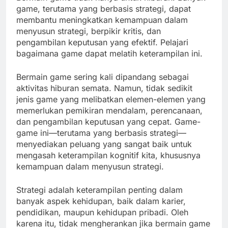
game, terutama yang berbasis strategi, dapat
membantu meningkatkan kemampuan dalam
menyusun strategi, berpikir kritis, dan
pengambilan keputusan yang efektif. Pelajari
bagaimana game dapat melatih keterampilan ini.
Bermain game sering kali dipandang sebagai
aktivitas hiburan semata. Namun, tidak sedikit
jenis game yang melibatkan elemen-elemen yang
memerlukan pemikiran mendalam, perencanaan,
dan pengambilan keputusan yang cepat. Game-
game ini—terutama yang berbasis strategi—
menyediakan peluang yang sangat baik untuk
mengasah keterampilan kognitif kita, khususnya
kemampuan dalam menyusun strategi.
Strategi adalah keterampilan penting dalam
banyak aspek kehidupan, baik dalam karier,
pendidikan, maupun kehidupan pribadi. Oleh
karena itu, tidak mengherankan jika bermain game