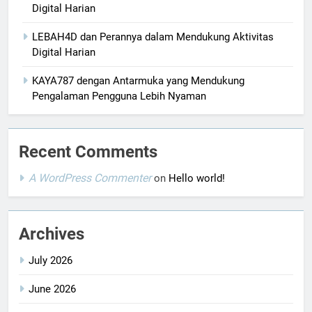
Digital Harian
LEBAH4D dan Perannya dalam Mendukung Aktivitas
Digital Harian
KAYA787 dengan Antarmuka yang Mendukung
Pengalaman Pengguna Lebih Nyaman
Recent Comments
A WordPress Commenter
on
Hello world!
Archives
July 2026
June 2026