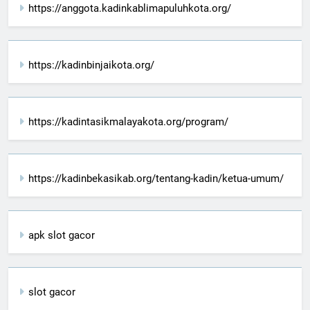
https://anggota.kadinkablimapuluhkota.org/
https://kadinbinjaikota.org/
https://kadintasikmalayakota.org/program/
https://kadinbekasikab.org/tentang-kadin/ketua-umum/
apk slot gacor
slot gacor