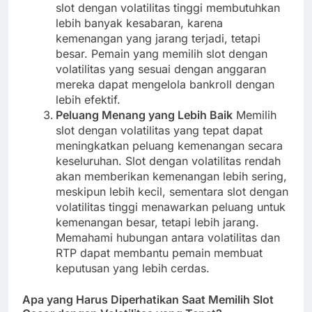
slot dengan volatilitas tinggi membutuhkan
lebih banyak kesabaran, karena
kemenangan yang jarang terjadi, tetapi
besar. Pemain yang memilih slot dengan
volatilitas yang sesuai dengan anggaran
mereka dapat mengelola bankroll dengan
lebih efektif.
Peluang Menang yang Lebih Baik
Memilih
slot dengan volatilitas yang tepat dapat
meningkatkan peluang kemenangan secara
keseluruhan. Slot dengan volatilitas rendah
akan memberikan kemenangan lebih sering,
meskipun lebih kecil, sementara slot dengan
volatilitas tinggi menawarkan peluang untuk
kemenangan besar, tetapi lebih jarang.
Memahami hubungan antara volatilitas dan
RTP dapat membantu pemain membuat
keputusan yang lebih cerdas.
Apa yang Harus Diperhatikan Saat Memilih Slot