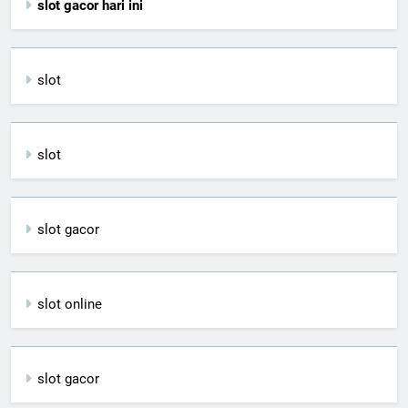
slot gacor hari ini
slot
slot
slot gacor
slot online
slot gacor