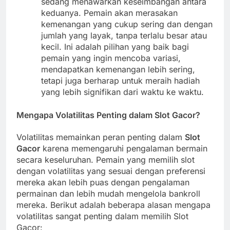
sedang menawarkan keseimbangan antara
keduanya. Pemain akan merasakan
kemenangan yang cukup sering dan dengan
jumlah yang layak, tanpa terlalu besar atau
kecil. Ini adalah pilihan yang baik bagi
pemain yang ingin mencoba variasi,
mendapatkan kemenangan lebih sering,
tetapi juga berharap untuk meraih hadiah
yang lebih signifikan dari waktu ke waktu.
Mengapa Volatilitas Penting dalam Slot Gacor?
Volatilitas memainkan peran penting dalam
Slot
Gacor
karena memengaruhi pengalaman bermain
secara keseluruhan. Pemain yang memilih slot
dengan volatilitas yang sesuai dengan preferensi
mereka akan lebih puas dengan pengalaman
permainan dan lebih mudah mengelola bankroll
mereka. Berikut adalah beberapa alasan mengapa
volatilitas sangat penting dalam memilih Slot
Gacor: