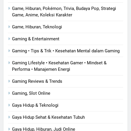
Game, Hiburan, Pokémon, Trivia, Budaya Pop, Strategi
Game, Anime, Koleksi Karakter
Game, Hiburan, Teknologi
Gaming & Entertainment
Gaming • Tips & Trik • Kesehatan Mental dalam Gaming
Gaming Lifestyle • Kesehatan Gamer • Mindset &
Performa • Manajemen Energi
Gaming Reviews & Trends
Gaming, Slot Online
Gaya Hidup & Teknologi
Gaya Hidup Sehat & Kesehatan Tubuh
Gaya Hidup, Hiburan, Judi Online