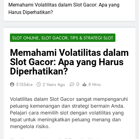
Memahami Volatilitas dalam Slot Gacor: Apa yang
Harus Diperhatikan?
SLOT ONLINE, SLOT GACOR, TIPS & STRATEGI SLOT
Memahami Volatilitas dalam
Slot Gacor: Apa yang Harus
Diperhatikan?
0
E155dce
2 Years Ago
8 Mins
Volatilitas dalam Slot Gacor sangat mempengaruhi
peluang kemenangan dan strategi bermain Anda.
Pelajari cara memilih slot dengan volatilitas yang
tepat untuk meningkatkan peluang menang dan
mengelola risiko.