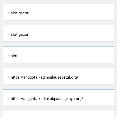
slot gacor
slot gacor
slot
https://anggota.kadinpulausebetul.org/
https://anggota.kadinkabpasangkayu.org/