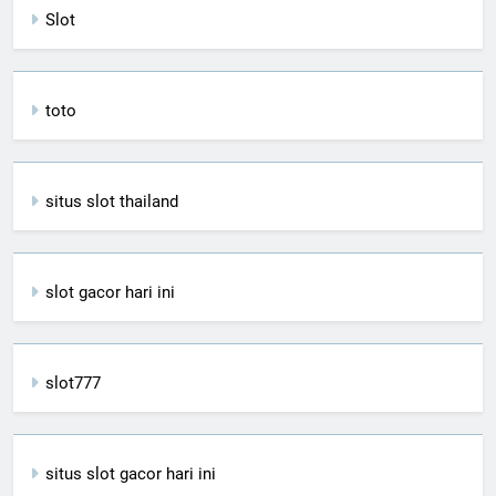
Slot
toto
situs slot thailand
slot gacor hari ini
slot777
situs slot gacor hari ini