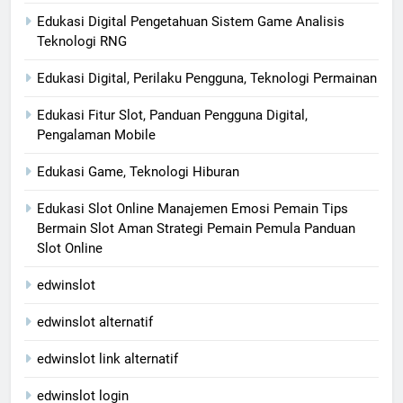
Edukasi Digital Pengetahuan Sistem Game Analisis
Teknologi RNG
Edukasi Digital, Perilaku Pengguna, Teknologi Permainan
Edukasi Fitur Slot, Panduan Pengguna Digital,
Pengalaman Mobile
Edukasi Game, Teknologi Hiburan
Edukasi Slot Online Manajemen Emosi Pemain Tips
Bermain Slot Aman Strategi Pemain Pemula Panduan
Slot Online
edwinslot
edwinslot alternatif
edwinslot link alternatif
edwinslot login