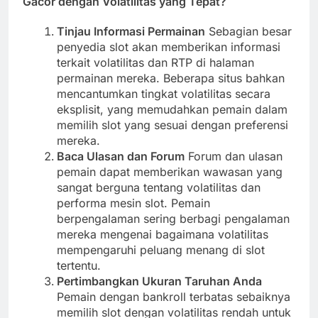
Gacor dengan Volatilitas yang Tepat?
Tinjau Informasi Permainan
Sebagian besar
penyedia slot akan memberikan informasi
terkait volatilitas dan RTP di halaman
permainan mereka. Beberapa situs bahkan
mencantumkan tingkat volatilitas secara
eksplisit, yang memudahkan pemain dalam
memilih slot yang sesuai dengan preferensi
mereka.
Baca Ulasan dan Forum
Forum dan ulasan
pemain dapat memberikan wawasan yang
sangat berguna tentang volatilitas dan
performa mesin slot. Pemain
berpengalaman sering berbagi pengalaman
mereka mengenai bagaimana volatilitas
mempengaruhi peluang menang di slot
tertentu.
Pertimbangkan Ukuran Taruhan Anda
Pemain dengan bankroll terbatas sebaiknya
memilih slot dengan volatilitas rendah untuk