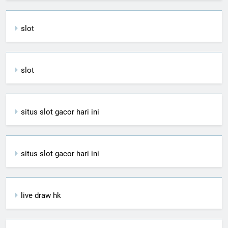
slot
slot
situs slot gacor hari ini
situs slot gacor hari ini
live draw hk