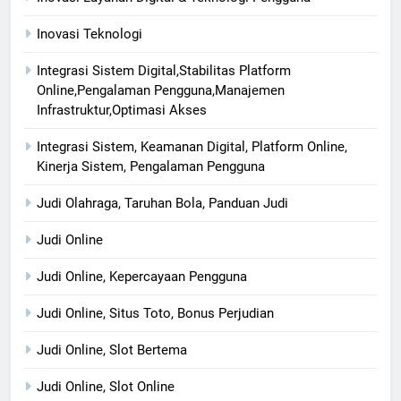
Inovasi Teknologi
Integrasi Sistem Digital,Stabilitas Platform
Online,Pengalaman Pengguna,Manajemen
Infrastruktur,Optimasi Akses
Integrasi Sistem, Keamanan Digital, Platform Online,
Kinerja Sistem, Pengalaman Pengguna
Judi Olahraga, Taruhan Bola, Panduan Judi
Judi Online
Judi Online, Kepercayaan Pengguna
Judi Online, Situs Toto, Bonus Perjudian
Judi Online, Slot Bertema
Judi Online, Slot Online