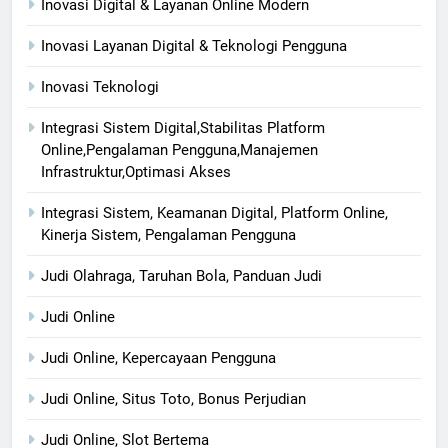
Inovasi Digital & Layanan Online Modern
Inovasi Layanan Digital & Teknologi Pengguna
Inovasi Teknologi
Integrasi Sistem Digital,Stabilitas Platform
Online,Pengalaman Pengguna,Manajemen
Infrastruktur,Optimasi Akses
Integrasi Sistem, Keamanan Digital, Platform Online,
Kinerja Sistem, Pengalaman Pengguna
Judi Olahraga, Taruhan Bola, Panduan Judi
Judi Online
Judi Online, Kepercayaan Pengguna
Judi Online, Situs Toto, Bonus Perjudian
Judi Online, Slot Bertema