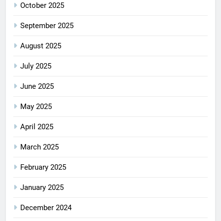
October 2025
September 2025
August 2025
July 2025
June 2025
May 2025
April 2025
March 2025
February 2025
January 2025
December 2024