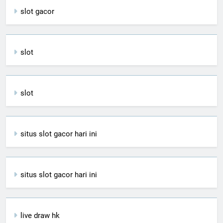
slot gacor
slot
slot
situs slot gacor hari ini
situs slot gacor hari ini
live draw hk