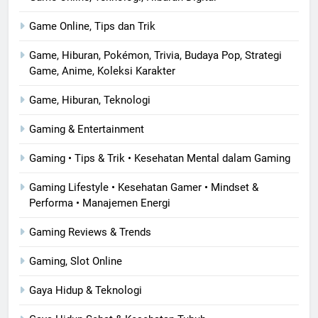
Game Online, Tips dan Trik
Game, Hiburan, Pokémon, Trivia, Budaya Pop, Strategi
Game, Anime, Koleksi Karakter
Game, Hiburan, Teknologi
Gaming & Entertainment
Gaming • Tips & Trik • Kesehatan Mental dalam Gaming
Gaming Lifestyle • Kesehatan Gamer • Mindset &
Performa • Manajemen Energi
Gaming Reviews & Trends
Gaming, Slot Online
Gaya Hidup & Teknologi