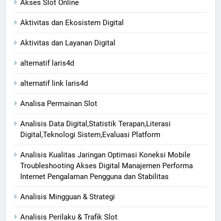
Akses Slot Online
Aktivitas dan Ekosistem Digital
Aktivitas dan Layanan Digital
alternatif laris4d
alternatif link laris4d
Analisa Permainan Slot
Analisis Data Digital,Statistik Terapan,Literasi
Digital,Teknologi Sistem,Evaluasi Platform
Analisis Kualitas Jaringan Optimasi Koneksi Mobile
Troubleshooting Akses Digital Manajemen Performa
Internet Pengalaman Pengguna dan Stabilitas
Analisis Mingguan & Strategi
Analisis Perilaku & Trafik Slot