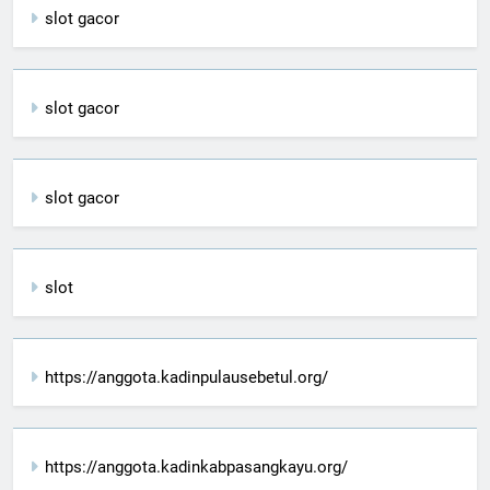
slot gacor
slot gacor
slot gacor
slot
https://anggota.kadinpulausebetul.org/
https://anggota.kadinkabpasangkayu.org/