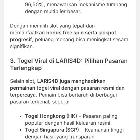
96,50%, menawarkan mekanisme tumbang
dengan multiplier besar.
Dengan memilih slot yang tepat dan
memanfaatkan
bonus free spin serta jackpot
progresif
, peluang menang bisa meningkat secara
signifikan.
3. Togel Viral di LARIS4D: Pilihan Pasaran
Terlengkap
Selain slot,
LARIS4D juga menghadirkan
permainan togel viral dengan pasaran resmi dan
terpercaya
. Pemain bisa bertaruh di berbagai
pasaran terkenal, seperti:
Togel Hongkong (HK)
– Pasaran paling
populer dengan hasil keluaran resmi.
Togel Singapura (SGP)
– Keamanan tinggi
dengan hasil yang transparan.