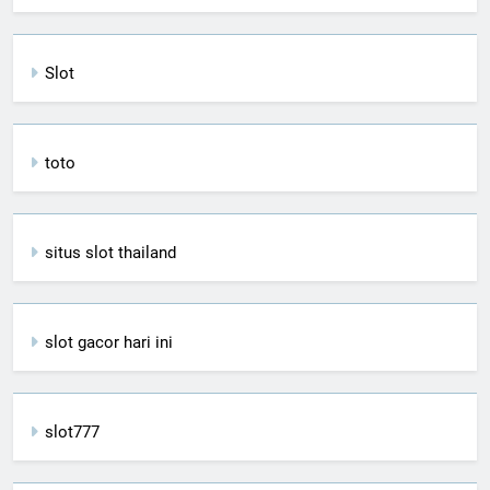
Slot
toto
situs slot thailand
slot gacor hari ini
slot777