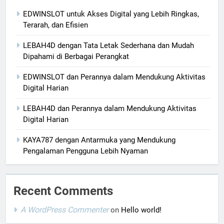
EDWINSLOT untuk Akses Digital yang Lebih Ringkas,
Terarah, dan Efisien
LEBAH4D dengan Tata Letak Sederhana dan Mudah
Dipahami di Berbagai Perangkat
EDWINSLOT dan Perannya dalam Mendukung Aktivitas
Digital Harian
LEBAH4D dan Perannya dalam Mendukung Aktivitas
Digital Harian
KAYA787 dengan Antarmuka yang Mendukung
Pengalaman Pengguna Lebih Nyaman
Recent Comments
A WordPress Commenter
on
Hello world!