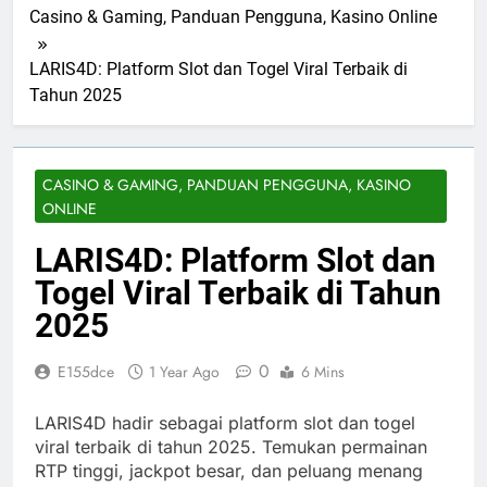
Casino & Gaming, Panduan Pengguna, Kasino Online
LARIS4D: Platform Slot dan Togel Viral Terbaik di
Tahun 2025
CASINO & GAMING, PANDUAN PENGGUNA, KASINO
ONLINE
LARIS4D: Platform Slot dan
Togel Viral Terbaik di Tahun
2025
0
E155dce
1 Year Ago
6 Mins
LARIS4D hadir sebagai platform slot dan togel
viral terbaik di tahun 2025. Temukan permainan
RTP tinggi, jackpot besar, dan peluang menang