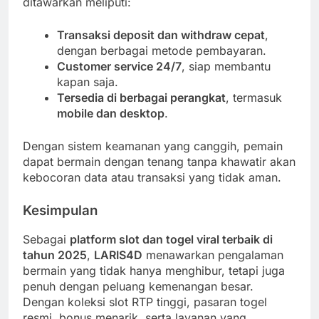
ditawarkan meliputi:
Transaksi deposit dan withdraw cepat
,
dengan berbagai metode pembayaran.
Customer service 24/7
, siap membantu
kapan saja.
Tersedia di berbagai perangkat
, termasuk
mobile dan desktop
.
Dengan sistem keamanan yang canggih, pemain
dapat bermain dengan tenang tanpa khawatir akan
kebocoran data atau transaksi yang tidak aman.
Kesimpulan
Sebagai
platform slot dan togel viral terbaik di
tahun 2025
,
LARIS4D
menawarkan pengalaman
bermain yang tidak hanya menghibur, tetapi juga
penuh dengan peluang kemenangan besar.
Dengan koleksi slot RTP tinggi, pasaran togel
resmi, bonus menarik, serta layanan yang