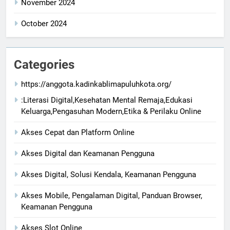
November 2024
October 2024
Categories
https://anggota.kadinkablimapuluhkota.org/
:Literasi Digital,Kesehatan Mental Remaja,Edukasi
Keluarga,Pengasuhan Modern,Etika & Perilaku Online
Akses Cepat dan Platform Online
Akses Digital dan Keamanan Pengguna
Akses Digital, Solusi Kendala, Keamanan Pengguna
Akses Mobile, Pengalaman Digital, Panduan Browser,
Keamanan Pengguna
Akses Slot Online