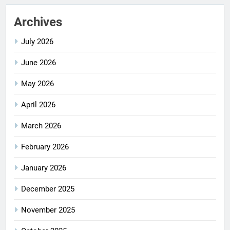
Archives
July 2026
June 2026
May 2026
April 2026
March 2026
February 2026
January 2026
December 2025
November 2025