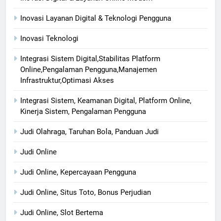
Inovasi Layanan Digital & Teknologi Pengguna
Inovasi Teknologi
Integrasi Sistem Digital,Stabilitas Platform
Online,Pengalaman Pengguna,Manajemen
Infrastruktur,Optimasi Akses
Integrasi Sistem, Keamanan Digital, Platform Online,
Kinerja Sistem, Pengalaman Pengguna
Judi Olahraga, Taruhan Bola, Panduan Judi
Judi Online
Judi Online, Kepercayaan Pengguna
Judi Online, Situs Toto, Bonus Perjudian
Judi Online, Slot Bertema