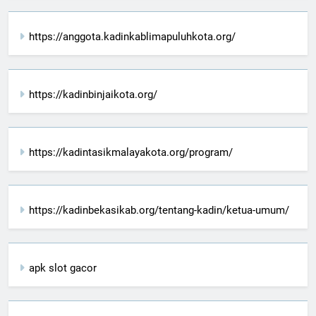
https://anggota.kadinkablimapuluhkota.org/
https://kadinbinjaikota.org/
https://kadintasikmalayakota.org/program/
https://kadinbekasikab.org/tentang-kadin/ketua-umum/
apk slot gacor