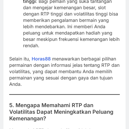
tinggi
: Bagi pemain yang suka tantangan
dan mengejar kemenangan besar, slot
dengan RTP tinggi dan volatilitas tinggi bisa
memberikan pengalaman bermain yang
lebih mendebarkan. Ini memberi Anda
peluang untuk mendapatkan hadiah yang
besar meskipun frekuensi kemenangan lebih
rendah.
Selain itu,
Horas88
menawarkan berbagai pilihan
permainan dengan informasi jelas tentang RTP dan
volatilitas, yang dapat membantu Anda memilih
permainan yang sesuai dengan gaya dan tujuan
Anda.
5. Mengapa Memahami RTP dan
Volatilitas Dapat Meningkatkan Peluang
Kemenangan?