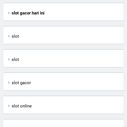
slot gacor hari ini
slot
slot
slot gacor
slot online