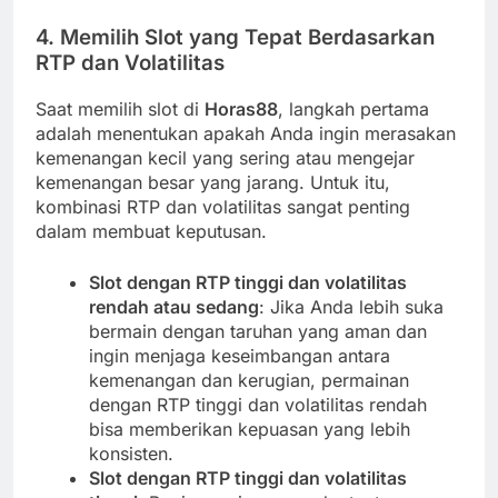
4. Memilih Slot yang Tepat Berdasarkan
RTP dan Volatilitas
Saat memilih slot di
Horas88
, langkah pertama
adalah menentukan apakah Anda ingin merasakan
kemenangan kecil yang sering atau mengejar
kemenangan besar yang jarang. Untuk itu,
kombinasi RTP dan volatilitas sangat penting
dalam membuat keputusan.
Slot dengan RTP tinggi dan volatilitas
rendah atau sedang
: Jika Anda lebih suka
bermain dengan taruhan yang aman dan
ingin menjaga keseimbangan antara
kemenangan dan kerugian, permainan
dengan RTP tinggi dan volatilitas rendah
bisa memberikan kepuasan yang lebih
konsisten.
Slot dengan RTP tinggi dan volatilitas