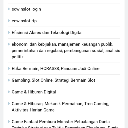
edwinslot login
edwinslot rtp
Efisiensi Akses dan Teknologi Digital
ekonomi dan kebijakan, manajemen keuangan publik,
pemerintahan dan regulasi, pembangunan sosial, analisis
politik
Etika Bermain, HORAS88, Panduan Judi Online
Gambling, Slot Online, Strategi Bermain Slot
Game & Hiburan Digital
Game & Hiburan, Mekanik Permainan, Tren Gaming,
Aktivitas Harian Game
Game Fantasi Pemburu Monster Petualangan Dunia