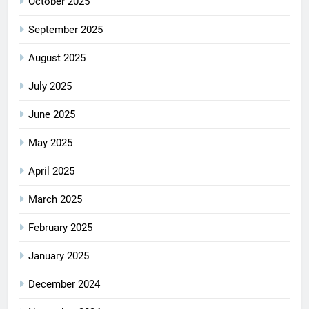
October 2025
September 2025
August 2025
July 2025
June 2025
May 2025
April 2025
March 2025
February 2025
January 2025
December 2024