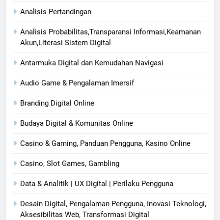
Analisis Pertandingan
Analisis Probabilitas,Transparansi Informasi,Keamanan
Akun,Literasi Sistem Digital
Antarmuka Digital dan Kemudahan Navigasi
Audio Game & Pengalaman Imersif
Branding Digital Online
Budaya Digital & Komunitas Online
Casino & Gaming, Panduan Pengguna, Kasino Online
Casino, Slot Games, Gambling
Data & Analitik | UX Digital | Perilaku Pengguna
Desain Digital, Pengalaman Pengguna, Inovasi Teknologi,
Aksesibilitas Web, Transformasi Digital