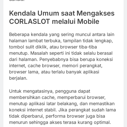
Kendala Umum saat Mengakses
CORLASLOT melalui Mobile
Beberapa kendala yang sering muncul antara lain
halaman lambat terbuka, tampilan tidak lengkap,
tombol sulit diklik, atau browser tiba-tiba
menutup. Masalah seperti ini tidak selalu berasal
dari halaman. Penyebabnya bisa berupa koneksi
internet, cache browser, memori perangkat,
browser lama, atau terlalu banyak aplikasi
berjalan.
Untuk mengatasinya, pengguna dapat
membersihkan cache, memperbarui browser,
menutup aplikasi latar belakang, dan memastikan
koneksi internet stabil. Jika perangkat sudah lama
tidak diperbarui, performa browser juga bisa
menurun sehingga akses terasa kurang optimal.