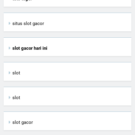
situs slot gacor
slot gacor hari ini
slot
slot
slot gacor