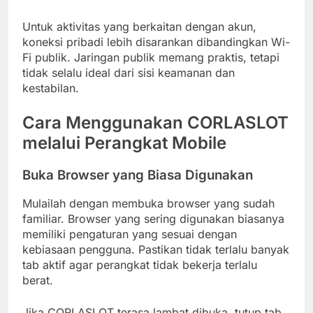
Untuk aktivitas yang berkaitan dengan akun,
koneksi pribadi lebih disarankan dibandingkan Wi-
Fi publik. Jaringan publik memang praktis, tetapi
tidak selalu ideal dari sisi keamanan dan
kestabilan.
Cara Menggunakan CORLASLOT
melalui Perangkat Mobile
Buka Browser yang Biasa Digunakan
Mulailah dengan membuka browser yang sudah
familiar. Browser yang sering digunakan biasanya
memiliki pengaturan yang sesuai dengan
kebiasaan pengguna. Pastikan tidak terlalu banyak
tab aktif agar perangkat tidak bekerja terlalu
berat.
Jika CORLASLOT terasa lambat dibuka, tutup tab