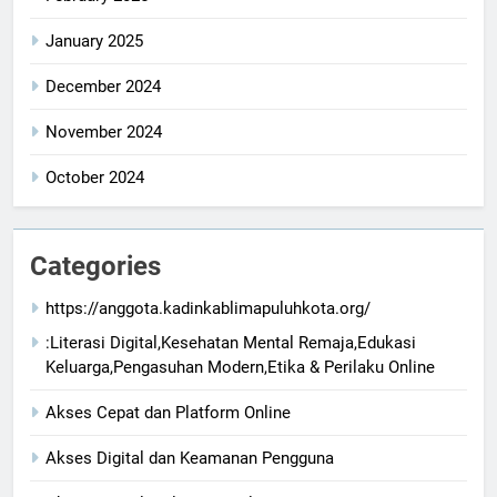
January 2025
December 2024
November 2024
October 2024
Categories
https://anggota.kadinkablimapuluhkota.org/
:Literasi Digital,Kesehatan Mental Remaja,Edukasi
Keluarga,Pengasuhan Modern,Etika & Perilaku Online
Akses Cepat dan Platform Online
Akses Digital dan Keamanan Pengguna