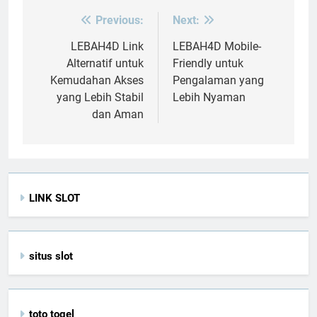
Previous:
Next:
Post
navigation
LEBAH4D Link
LEBAH4D Mobile-
Alternatif untuk
Friendly untuk
Kemudahan Akses
Pengalaman yang
yang Lebih Stabil
Lebih Nyaman
dan Aman
LINK SLOT
situs slot
toto togel