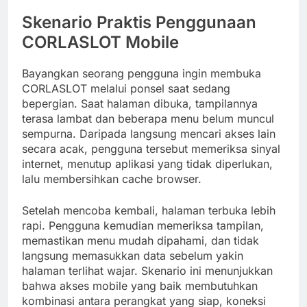
Skenario Praktis Penggunaan
CORLASLOT Mobile
Bayangkan seorang pengguna ingin membuka
CORLASLOT melalui ponsel saat sedang
bepergian. Saat halaman dibuka, tampilannya
terasa lambat dan beberapa menu belum muncul
sempurna. Daripada langsung mencari akses lain
secara acak, pengguna tersebut memeriksa sinyal
internet, menutup aplikasi yang tidak diperlukan,
lalu membersihkan cache browser.
Setelah mencoba kembali, halaman terbuka lebih
rapi. Pengguna kemudian memeriksa tampilan,
memastikan menu mudah dipahami, dan tidak
langsung memasukkan data sebelum yakin
halaman terlihat wajar. Skenario ini menunjukkan
bahwa akses mobile yang baik membutuhkan
kombinasi antara perangkat yang siap, koneksi