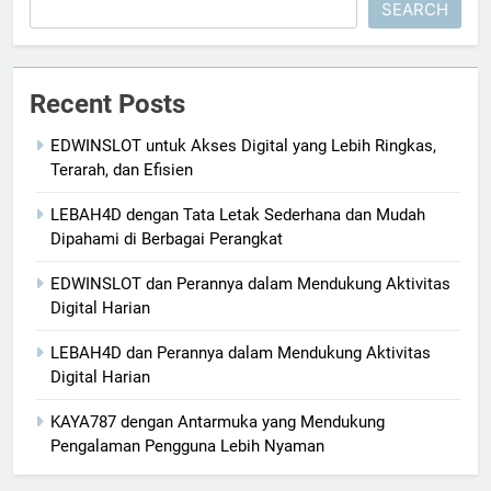
SEARCH
Recent Posts
EDWINSLOT untuk Akses Digital yang Lebih Ringkas,
Terarah, dan Efisien
LEBAH4D dengan Tata Letak Sederhana dan Mudah
Dipahami di Berbagai Perangkat
EDWINSLOT dan Perannya dalam Mendukung Aktivitas
Digital Harian
LEBAH4D dan Perannya dalam Mendukung Aktivitas
Digital Harian
KAYA787 dengan Antarmuka yang Mendukung
Pengalaman Pengguna Lebih Nyaman