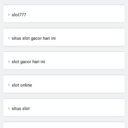
slot777
situs slot gacor hari ini
slot gacor hari ini
slot online
situs slot