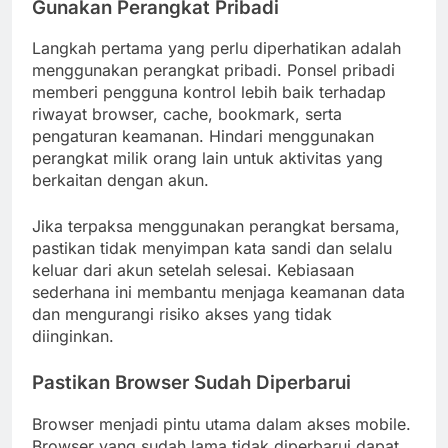
Gunakan Perangkat Pribadi
Langkah pertama yang perlu diperhatikan adalah
menggunakan perangkat pribadi. Ponsel pribadi
memberi pengguna kontrol lebih baik terhadap
riwayat browser, cache, bookmark, serta
pengaturan keamanan. Hindari menggunakan
perangkat milik orang lain untuk aktivitas yang
berkaitan dengan akun.
Jika terpaksa menggunakan perangkat bersama,
pastikan tidak menyimpan kata sandi dan selalu
keluar dari akun setelah selesai. Kebiasaan
sederhana ini membantu menjaga keamanan data
dan mengurangi risiko akses yang tidak
diinginkan.
Pastikan Browser Sudah Diperbarui
Browser menjadi pintu utama dalam akses mobile.
Browser yang sudah lama tidak diperbarui dapat