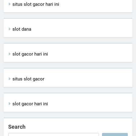
situs slot gacor hari ini
slot dana
slot gacor hari ini
situs slot gacor
slot gacor hari ini
Search