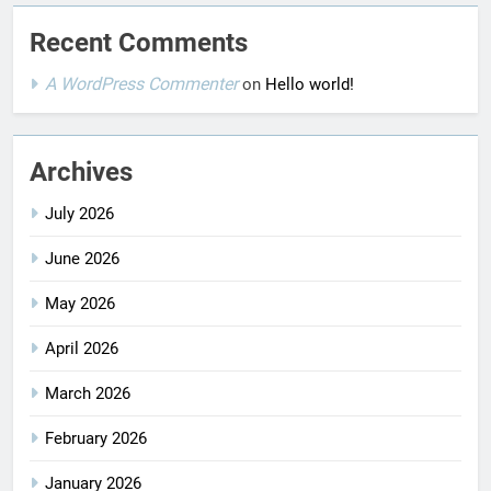
Recent Comments
A WordPress Commenter
on
Hello world!
Archives
July 2026
June 2026
May 2026
April 2026
March 2026
February 2026
January 2026