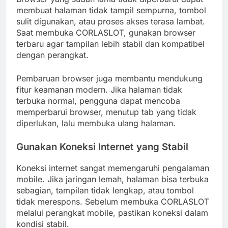
membuat halaman tidak tampil sempurna, tombol
sulit digunakan, atau proses akses terasa lambat.
Saat membuka CORLASLOT, gunakan browser
terbaru agar tampilan lebih stabil dan kompatibel
dengan perangkat.
Pembaruan browser juga membantu mendukung
fitur keamanan modern. Jika halaman tidak
terbuka normal, pengguna dapat mencoba
memperbarui browser, menutup tab yang tidak
diperlukan, lalu membuka ulang halaman.
Gunakan Koneksi Internet yang Stabil
Koneksi internet sangat memengaruhi pengalaman
mobile. Jika jaringan lemah, halaman bisa terbuka
sebagian, tampilan tidak lengkap, atau tombol
tidak merespons. Sebelum membuka CORLASLOT
melalui perangkat mobile, pastikan koneksi dalam
kondisi stabil.