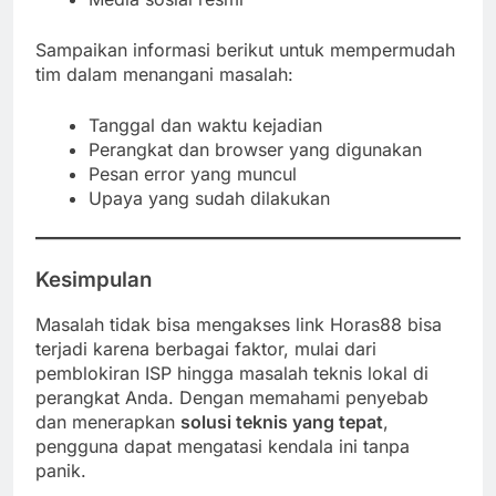
Sampaikan informasi berikut untuk mempermudah
tim dalam menangani masalah:
Tanggal dan waktu kejadian
Perangkat dan browser yang digunakan
Pesan error yang muncul
Upaya yang sudah dilakukan
Kesimpulan
Masalah tidak bisa mengakses link Horas88 bisa
terjadi karena berbagai faktor, mulai dari
pemblokiran ISP hingga masalah teknis lokal di
perangkat Anda. Dengan memahami penyebab
dan menerapkan
solusi teknis yang tepat
,
pengguna dapat mengatasi kendala ini tanpa
panik.