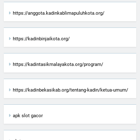
https://anggota.kadinkablimapuluhkota.org/
https://kadinbinjaikota.org/
https://kadintasikmalayakota.org/program/
https://kadinbekasikab.org/tentang-kadin/ketua-umum/
apk slot gacor