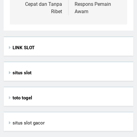
Cepat dan Tanpa
Respons Pemain
Ribet
Awam
LINK SLOT
situs slot
toto togel
situs slot gacor