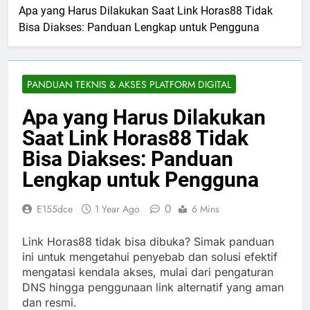
Apa yang Harus Dilakukan Saat Link Horas88 Tidak
Bisa Diakses: Panduan Lengkap untuk Pengguna
PANDUAN TEKNIS & AKSES PLATFORM DIGITAL
Apa yang Harus Dilakukan
Saat Link Horas88 Tidak
Bisa Diakses: Panduan
Lengkap untuk Pengguna
0
E155dce
1 Year Ago
6 Mins
Link Horas88 tidak bisa dibuka? Simak panduan
ini untuk mengetahui penyebab dan solusi efektif
mengatasi kendala akses, mulai dari pengaturan
DNS hingga penggunaan link alternatif yang aman
dan resmi.