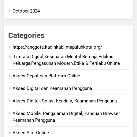
October 2024
Categories
https://anggota.kadinkablimapuluhkota.org/
:Literasi Digital,Kesehatan Mental Remaja,Edukasi
Keluarga,Pengasuhan Modern,Etika & Perilaku Online
Akses Cepat dan Platform Online
Akses Digital dan Keamanan Pengguna
Akses Digital, Solusi Kendala, Keamanan Pengguna
Akses Mobile, Pengalaman Digital, Panduan Browser,
Keamanan Pengguna
Akses Slot Online