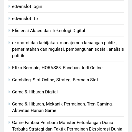
edwinslot login
edwinslot rtp
Efisiensi Akses dan Teknologi Digital
ekonomi dan kebijakan, manajemen keuangan publik,
pemerintahan dan regulasi, pembangunan sosial, analisis
politik
Etika Bermain, HORAS88, Panduan Judi Online
Gambling, Slot Online, Strategi Bermain Slot
Game & Hiburan Digital
Game & Hiburan, Mekanik Permainan, Tren Gaming,
Aktivitas Harian Game
Game Fantasi Pemburu Monster Petualangan Dunia
Terbuka Strategi dan Taktik Permainan Eksplorasi Dunia