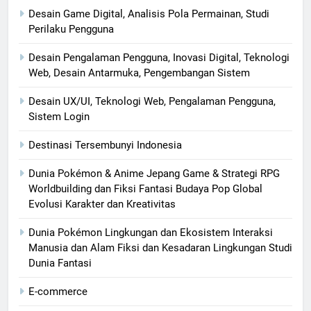
Desain Game Digital, Analisis Pola Permainan, Studi
Perilaku Pengguna
Desain Pengalaman Pengguna, Inovasi Digital, Teknologi
Web, Desain Antarmuka, Pengembangan Sistem
Desain UX/UI, Teknologi Web, Pengalaman Pengguna,
Sistem Login
Destinasi Tersembunyi Indonesia
Dunia Pokémon & Anime Jepang Game & Strategi RPG
Worldbuilding dan Fiksi Fantasi Budaya Pop Global
Evolusi Karakter dan Kreativitas
Dunia Pokémon Lingkungan dan Ekosistem Interaksi
Manusia dan Alam Fiksi dan Kesadaran Lingkungan Studi
Dunia Fantasi
E-commerce