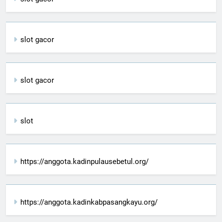
slot gacor
slot gacor
slot
https://anggota.kadinpulausebetul.org/
https://anggota.kadinkabpasangkayu.org/