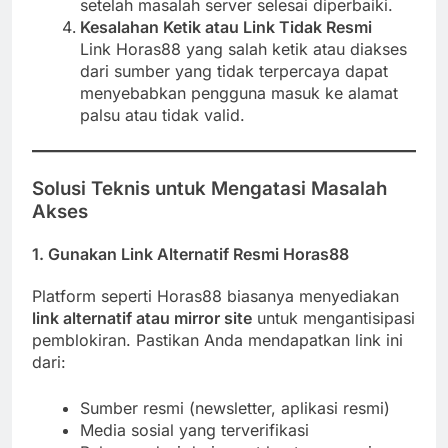
setelah masalah server selesai diperbaiki.
Kesalahan Ketik atau Link Tidak Resmi
Link Horas88 yang salah ketik atau diakses
dari sumber yang tidak terpercaya dapat
menyebabkan pengguna masuk ke alamat
palsu atau tidak valid.
Solusi Teknis untuk Mengatasi Masalah
Akses
1.
Gunakan Link Alternatif Resmi Horas88
Platform seperti Horas88 biasanya menyediakan
link alternatif atau mirror site
untuk mengantisipasi
pemblokiran. Pastikan Anda mendapatkan link ini
dari:
Sumber resmi (newsletter, aplikasi resmi)
Media sosial yang terverifikasi