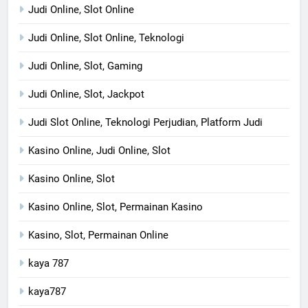
Judi Online, Slot Online
Judi Online, Slot Online, Teknologi
Judi Online, Slot, Gaming
Judi Online, Slot, Jackpot
Judi Slot Online, Teknologi Perjudian, Platform Judi
Kasino Online, Judi Online, Slot
Kasino Online, Slot
Kasino Online, Slot, Permainan Kasino
Kasino, Slot, Permainan Online
kaya 787
kaya787