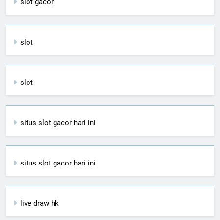
slot gacor
slot
slot
situs slot gacor hari ini
situs slot gacor hari ini
live draw hk