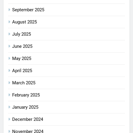
September 2025
August 2025
July 2025
June 2025
May 2025
April 2025
March 2025
February 2025
January 2025
December 2024
November 2024