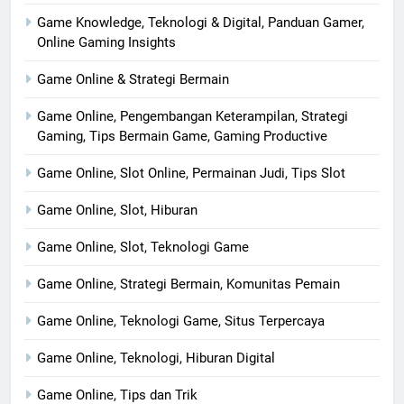
Game Knowledge, Teknologi & Digital, Panduan Gamer,
Online Gaming Insights
Game Online & Strategi Bermain
Game Online, Pengembangan Keterampilan, Strategi
Gaming, Tips Bermain Game, Gaming Productive
Game Online, Slot Online, Permainan Judi, Tips Slot
Game Online, Slot, Hiburan
Game Online, Slot, Teknologi Game
Game Online, Strategi Bermain, Komunitas Pemain
Game Online, Teknologi Game, Situs Terpercaya
Game Online, Teknologi, Hiburan Digital
Game Online, Tips dan Trik