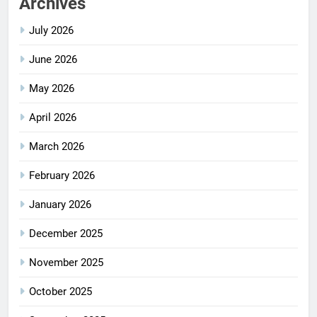
Archives
July 2026
June 2026
May 2026
April 2026
March 2026
February 2026
January 2026
December 2025
November 2025
October 2025