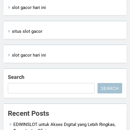
slot gacor hari ini
situs slot gacor
slot gacor hari ini
Search
SEARCH
Recent Posts
EDWINSLOT untuk Akses Digital yang Lebih Ringkas,