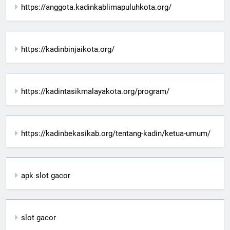
https://anggota.kadinkablimapuluhkota.org/
https://kadinbinjaikota.org/
https://kadintasikmalayakota.org/program/
https://kadinbekasikab.org/tentang-kadin/ketua-umum/
apk slot gacor
slot gacor