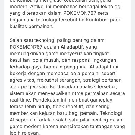
modern. Artikel ini membahas berbagai teknologi
yang diterapkan dalam POKEMON787 serta
bagaimana teknologi tersebut berkontribusi pada
kualitas permainan.
Salah satu teknologi paling penting dalam
POKEMON787 adalah
AI adaptif
, yang
memungkinkan game menyesuaikan tingkat
kesulitan, pola musuh, dan respons lingkungan
terhadap gaya bermain pengguna. AI adaptif ini
bekerja dengan membaca pola pemain, seperti
agresivitas, frekuensi serangan, strategi bertahan,
atau pergerakan. Berdasarkan analisis tersebut,
sistem akan menyesuaikan ritme permainan secara
real-time. Pendekatan ini membuat gameplay
terasa lebih hidup, tidak repetitif, dan sering
memberikan kejutan baru bagi pemain. Teknologi
AI seperti ini adalah salah satu pilar penting dalam
game modern karena menciptakan tantangan yang
lebih relevan.