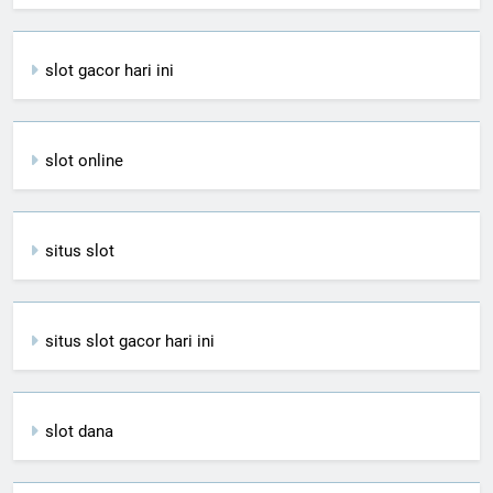
slot gacor hari ini
slot online
situs slot
situs slot gacor hari ini
slot dana