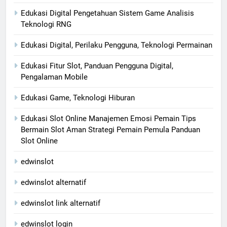
Edukasi Digital Pengetahuan Sistem Game Analisis
Teknologi RNG
Edukasi Digital, Perilaku Pengguna, Teknologi Permainan
Edukasi Fitur Slot, Panduan Pengguna Digital,
Pengalaman Mobile
Edukasi Game, Teknologi Hiburan
Edukasi Slot Online Manajemen Emosi Pemain Tips
Bermain Slot Aman Strategi Pemain Pemula Panduan
Slot Online
edwinslot
edwinslot alternatif
edwinslot link alternatif
edwinslot login