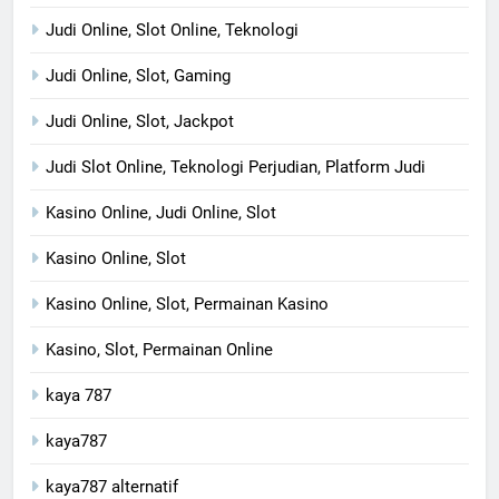
Judi Online, Slot Online, Teknologi
Judi Online, Slot, Gaming
Judi Online, Slot, Jackpot
Judi Slot Online, Teknologi Perjudian, Platform Judi
Kasino Online, Judi Online, Slot
Kasino Online, Slot
Kasino Online, Slot, Permainan Kasino
Kasino, Slot, Permainan Online
kaya 787
kaya787
kaya787 alternatif