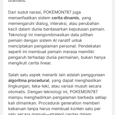
dramatis.
Dari sudut narasi, POKEMON787 juga
memanfaatkan sistem
cerita dinamis
, yang
memengaruhi dialog, interaksi, atau perubahan
kecil dalam dunia berdasarkan keputusan pemain.
Teknologi ini mengombinasikan data pilihan
pemain dengan sistem AI naratif untuk
menciptakan pengalaman personal. Pendekatan
seperti ini membuat pemain merasa memiliki
pengaruh terhadap dunia permainan, bukan hanya
mengikuti cerita linear.
Salah satu aspek menarik lain adalah penggunaan
algoritma procedural
, yang dapat menghasilkan
lingkungan, teka-teki, atau variasi musuh secara
otomatis. Dengan teknologi ini, POKEMON787
mampu menghadirkan pengalaman berbeda setiap
kali dimainkan. Procedural generation memberi
kebaruan tanpa harus membuat konten satu per
satu secara manual—strategi cerdas dalam