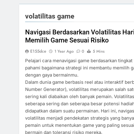
volatilitas game
Navigasi Berdasarkan Volatilitas Har
Memilih Game Sesuai Risiko
E155dce
1 Year Ago
0
5 Mins
Pelajari cara menavigasi game berdasarkan tingkat vo
pahami bagaimana strategi ini membantu memilih 
dengan gaya bermainmu.
Dalam dunia game berbasis reel atau interaktif be
Number Generator), volatilitas merupakan salah sat
sering kali diabaikan oleh banyak pemain. Volatili
seberapa sering dan seberapa besar potensi hadiah
didapatkan dalam suatu permainan. Hari ini, naviga
volatilitas menjadi pendekatan strategis yang bany
pemain untuk menentukan game yang paling sesua
bermain dan toleransi risiko mereka.