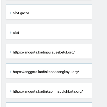
slot gacor
slot
https://anggota.kadinpulausebetul.org/
https://anggota.kadinkabpasangkayu.org/
https://anggota.kadinkablimapuluhkota.org/