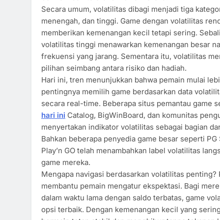
Secara umum, volatilitas dibagi menjadi tiga katego
menengah, dan tinggi. Game dengan volatilitas re
memberikan kemenangan kecil tetapi sering. Seba
volatilitas tinggi menawarkan kemenangan besar 
frekuensi yang jarang. Sementara itu, volatilitas 
pilihan seimbang antara risiko dan hadiah.
Hari ini, tren menunjukkan bahwa pemain mulai leb
pentingnya memilih game berdasarkan data volatilit
secara real-time. Beberapa situs pemantau game s
hari ini
Catalog, BigWinBoard, dan komunitas pengu
menyertakan indikator volatilitas sebagai bagian da
Bahkan beberapa penyedia game besar seperti PG So
Play’n GO telah menambahkan label volatilitas lan
game mereka.
Mengapa navigasi berdasarkan volatilitas penting? 
membantu pemain mengatur ekspektasi. Bagi merek
dalam waktu lama dengan saldo terbatas, game volat
opsi terbaik. Dengan kemenangan kecil yang serin