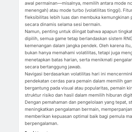
awal permainan—misalnya, memilih antara mode norm
menengah) atau mode turbo (volatilitas tinggi). Fitu
fleksibilitas lebih luas dan membuka kemungkinan 
secara dinamis selama sesi bermain.
Namun, penting untuk diingat bahwa apapun tingkat 
dipilih, semua game tetap berlandaskan sistem RNG
kemenangan dalam jangka pendek. Oleh karena itu, 
bukan hanya memahami volatilitas, tetapi juga men
menetapkan batas harian, serta menikmati pengal
secara bertanggung jawab.
Navigasi berdasarkan volatilitas hari ini mencerm
pendekatan cerdas para pemain dalam memilih game
bergantung pada visual atau popularitas, pemain 
struktur risiko dan hasil dalam memilih hiburan digi
Dengan pemahaman dan pengelolaan yang tepat, str
meningkatkan pengalaman bermain, memperpanjang 
memberikan kepuasan optimal baik bagi pemula m
berpengalaman.