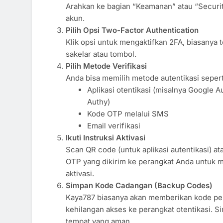
Arahkan ke bagian “Keamanan” atau “Securit
akun.
Pilih Opsi Two-Factor Authentication
Klik opsi untuk mengaktifkan 2FA, biasanya 
sakelar atau tombol.
Pilih Metode Verifikasi
Anda bisa memilih metode autentikasi sepert
Aplikasi otentikasi (misalnya Google A
Authy)
Kode OTP melalui SMS
Email verifikasi
Ikuti Instruksi Aktivasi
Scan QR code (untuk aplikasi autentikasi) a
OTP yang dikirim ke perangkat Anda untuk 
aktivasi.
Simpan Kode Cadangan (Backup Codes)
Kaya787 biasanya akan memberikan kode pem
kehilangan akses ke perangkat otentikasi. Si
tempat yang aman.