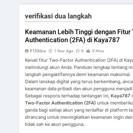
verifikasi dua langkah
Keamanan Lebih Tinggi dengan Fitur
Authentication (2FA) di Kaya787
E155dce
1 Year Ago
0
5 Mins
Kenali fitur Two-Factor Authentication (2FA) di Ka
melindungi akun Anda. Panduan lengkap tentang man
langkah pengaktifannya demi keamanan maksimal.
Dalam lanskap digital yang terus berkembang, anc
keamanan data pribadi dan akun pengguna menjadi
Sebagai respons terhadap tantangan ini,
Kaya787
m
Two-Factor Authentication (2FA)
untuk memberika
ganda bagi setiap akun yang terdaftar di platform ter
dirancang untuk meningkatkan keamanan login da
tidak sah ke akun pengguna.