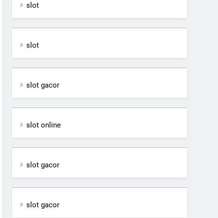
slot
slot
slot gacor
slot online
slot gacor
slot gacor