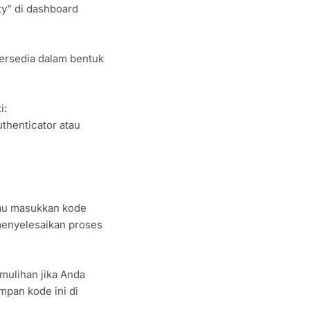
y” di dashboard
tersedia dalam bentuk
i:
uthenticator atau
tau masukkan kode
menyelesaikan proses
ulihan jika Anda
mpan kode ini di