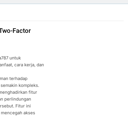
 Two-Factor
ya787 untuk
faat, cara kerja, dan
aman terhadap
 semakin kompleks.
enghadirkan fitur
n perlindungan
sebut. Fitur ini
n mencegah akses