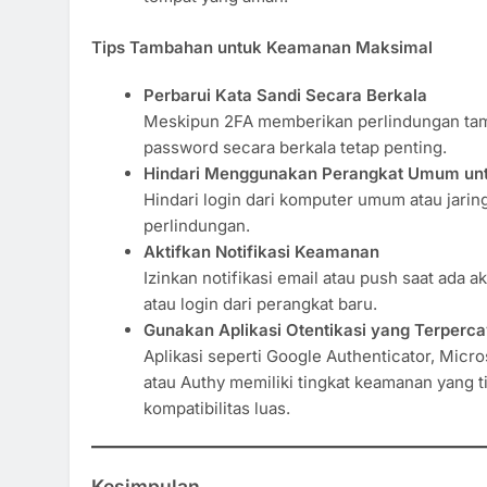
Tips Tambahan untuk Keamanan Maksimal
Perbarui Kata Sandi Secara Berkala
Meskipun 2FA memberikan perlindungan ta
password secara berkala tetap penting.
Hindari Menggunakan Perangkat Umum unt
Hindari login dari komputer umum atau jarin
perlindungan.
Aktifkan Notifikasi Keamanan
Izinkan notifikasi email atau push saat ada a
atau login dari perangkat baru.
Gunakan Aplikasi Otentikasi yang Terperc
Aplikasi seperti Google Authenticator, Micro
atau Authy memiliki tingkat keamanan yang t
kompatibilitas luas.
Kesimpulan