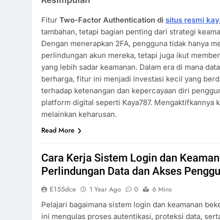
Fitur
Two-Factor Authentication di
situs resmi ka
tambahan, tetapi bagian penting dari strategi keam
Dengan menerapkan 2FA, pengguna tidak hanya m
perlindungan akun mereka, tetapi juga ikut memben
yang lebih sadar keamanan. Dalam era di mana data
berharga, fitur ini menjadi investasi kecil yang be
terhadap ketenangan dan kepercayaan diri pengguna
platform digital seperti Kaya787. Mengaktifkannya 
melainkan keharusan.
Read More
Cara Kerja Sistem Login dan Keaman
Perlindungan Data dan Akses Pengg
E155dce
1 Year Ago
0
6 Mins
Pelajari bagaimana sistem login dan keamanan beker
ini mengulas proses autentikasi, proteksi data, sert