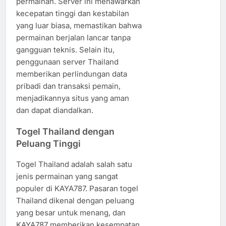
permainan. Server ini menawarkan
kecepatan tinggi dan kestabilan
yang luar biasa, memastikan bahwa
permainan berjalan lancar tanpa
gangguan teknis. Selain itu,
penggunaan server Thailand
memberikan perlindungan data
pribadi dan transaksi pemain,
menjadikannya situs yang aman
dan dapat diandalkan.
Togel Thailand dengan
Peluang Tinggi
Togel Thailand adalah salah satu
jenis permainan yang sangat
populer di KAYA787. Pasaran togel
Thailand dikenal dengan peluang
yang besar untuk menang, dan
KAYA787 memberikan kesempatan