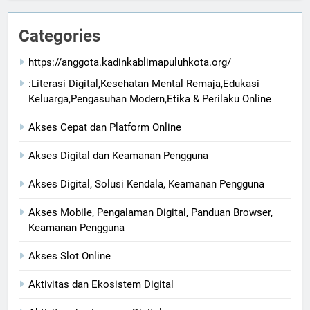
Categories
https://anggota.kadinkablimapuluhkota.org/
:Literasi Digital,Kesehatan Mental Remaja,Edukasi
Keluarga,Pengasuhan Modern,Etika & Perilaku Online
Akses Cepat dan Platform Online
Akses Digital dan Keamanan Pengguna
Akses Digital, Solusi Kendala, Keamanan Pengguna
Akses Mobile, Pengalaman Digital, Panduan Browser,
Keamanan Pengguna
Akses Slot Online
Aktivitas dan Ekosistem Digital