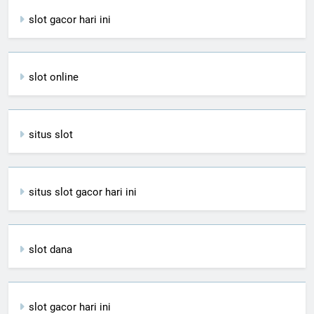
slot gacor hari ini
slot online
situs slot
situs slot gacor hari ini
slot dana
slot gacor hari ini