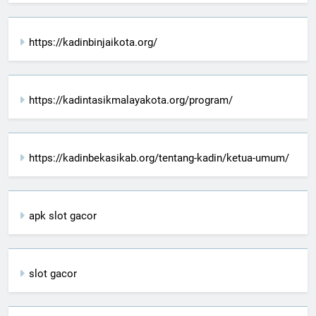
https://kadinbinjaikota.org/
https://kadintasikmalayakota.org/program/
https://kadinbekasikab.org/tentang-kadin/ketua-umum/
apk slot gacor
slot gacor