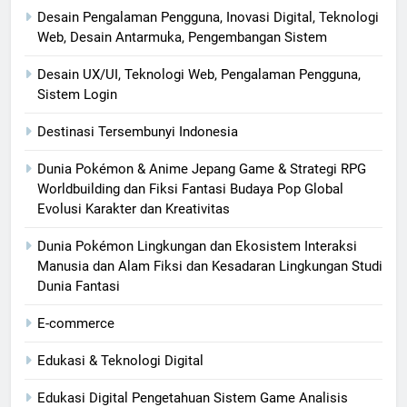
Desain Pengalaman Pengguna, Inovasi Digital, Teknologi
Web, Desain Antarmuka, Pengembangan Sistem
Desain UX/UI, Teknologi Web, Pengalaman Pengguna,
Sistem Login
Destinasi Tersembunyi Indonesia
Dunia Pokémon & Anime Jepang Game & Strategi RPG
Worldbuilding dan Fiksi Fantasi Budaya Pop Global
Evolusi Karakter dan Kreativitas
Dunia Pokémon Lingkungan dan Ekosistem Interaksi
Manusia dan Alam Fiksi dan Kesadaran Lingkungan Studi
Dunia Fantasi
E-commerce
Edukasi & Teknologi Digital
Edukasi Digital Pengetahuan Sistem Game Analisis