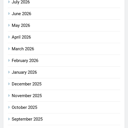
July 2026
June 2026
May 2026
April 2026
March 2026
February 2026
January 2026
December 2025
November 2025
October 2025
September 2025