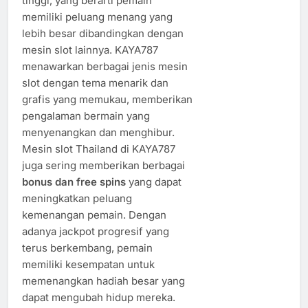
tinggi, yang berarti pemain
memiliki peluang menang yang
lebih besar dibandingkan dengan
mesin slot lainnya. KAYA787
menawarkan berbagai jenis mesin
slot dengan tema menarik dan
grafis yang memukau, memberikan
pengalaman bermain yang
menyenangkan dan menghibur.
Mesin slot Thailand di KAYA787
juga sering memberikan berbagai
bonus dan free spins
yang dapat
meningkatkan peluang
kemenangan pemain. Dengan
adanya jackpot progresif yang
terus berkembang, pemain
memiliki kesempatan untuk
memenangkan hadiah besar yang
dapat mengubah hidup mereka.