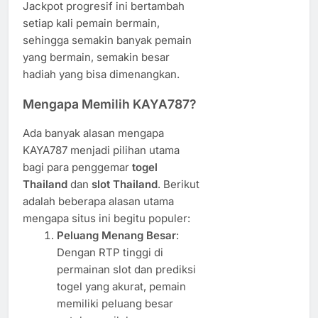
Jackpot progresif ini bertambah
setiap kali pemain bermain,
sehingga semakin banyak pemain
yang bermain, semakin besar
hadiah yang bisa dimenangkan.
Mengapa Memilih KAYA787?
Ada banyak alasan mengapa
KAYA787 menjadi pilihan utama
bagi para penggemar
togel
Thailand
dan
slot Thailand
. Berikut
adalah beberapa alasan utama
mengapa situs ini begitu populer:
Peluang Menang Besar
:
Dengan RTP tinggi di
permainan slot dan prediksi
togel yang akurat, pemain
memiliki peluang besar