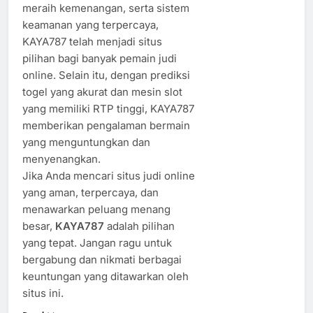
meraih kemenangan, serta sistem
keamanan yang terpercaya,
KAYA787 telah menjadi situs
pilihan bagi banyak pemain judi
online. Selain itu, dengan prediksi
togel yang akurat dan mesin slot
yang memiliki RTP tinggi, KAYA787
memberikan pengalaman bermain
yang menguntungkan dan
menyenangkan.
Jika Anda mencari situs judi online
yang aman, terpercaya, dan
menawarkan peluang menang
besar,
KAYA787
adalah pilihan
yang tepat. Jangan ragu untuk
bergabung dan nikmati berbagai
keuntungan yang ditawarkan oleh
situs ini.