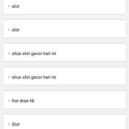
slot
slot
situs slot gacor hari ini
situs slot gacor hari ini
live draw hk
Slot