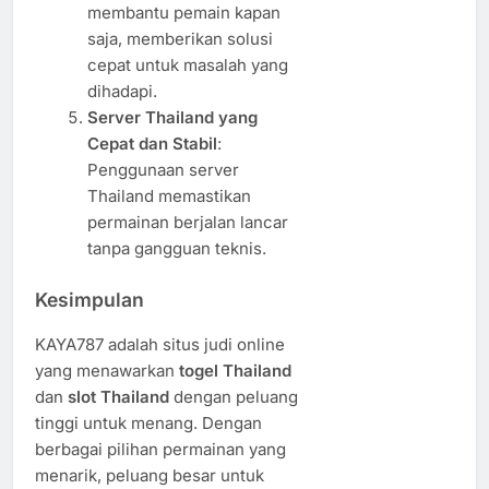
membantu pemain kapan
saja, memberikan solusi
cepat untuk masalah yang
dihadapi.
Server Thailand yang
Cepat dan Stabil
:
Penggunaan server
Thailand memastikan
permainan berjalan lancar
tanpa gangguan teknis.
Kesimpulan
KAYA787 adalah situs judi online
yang menawarkan
togel Thailand
dan
slot Thailand
dengan peluang
tinggi untuk menang. Dengan
berbagai pilihan permainan yang
menarik, peluang besar untuk