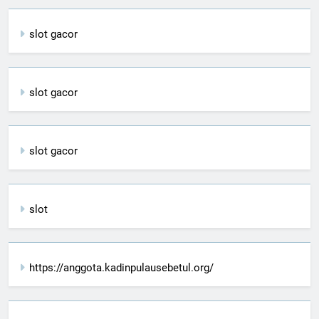
slot gacor
slot gacor
slot gacor
slot
https://anggota.kadinpulausebetul.org/