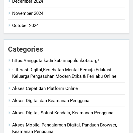
December 2024
November 2024
October 2024
Categories
https://anggota.kadinkablimapuluhkota.org/
:Literasi Digital,Kesehatan Mental Remaja,Edukasi
Keluarga,Pengasuhan Modern,Etika & Perilaku Online
Akses Cepat dan Platform Online
Akses Digital dan Keamanan Pengguna
Akses Digital, Solusi Kendala, Keamanan Pengguna
Akses Mobile, Pengalaman Digital, Panduan Browser,
Keamanan Pengguna