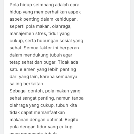
Pola hidup seimbang adalah cara
hidup yang memperhatikan aspek-
aspek penting dalam kehidupan,
seperti pola makan, olahraga,
manajemen stres, tidur yang
cukup, serta hubungan sosial yang
sehat. Semua faktor ini berperan
dalam mendukung tubuh agar
tetap sehat dan bugar. Tidak ada
satu elemen yang lebih penting
dari yang lain, karena semuanya
saling berkaitan.
Sebagai contoh, pola makan yang
sehat sangat penting, namun tanpa
olahraga yang cukup, tubuh kita
tidak dapat memanfaatkan
makanan dengan optimal. Begitu
pula dengan tidur yang cukup,
yang membantu tubuh