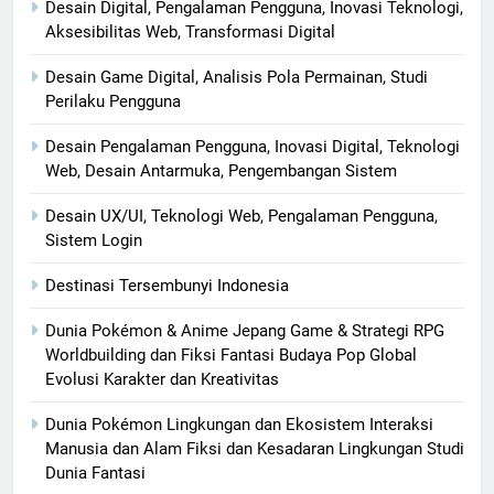
Desain Digital, Pengalaman Pengguna, Inovasi Teknologi,
Aksesibilitas Web, Transformasi Digital
Desain Game Digital, Analisis Pola Permainan, Studi
Perilaku Pengguna
Desain Pengalaman Pengguna, Inovasi Digital, Teknologi
Web, Desain Antarmuka, Pengembangan Sistem
Desain UX/UI, Teknologi Web, Pengalaman Pengguna,
Sistem Login
Destinasi Tersembunyi Indonesia
Dunia Pokémon & Anime Jepang Game & Strategi RPG
Worldbuilding dan Fiksi Fantasi Budaya Pop Global
Evolusi Karakter dan Kreativitas
Dunia Pokémon Lingkungan dan Ekosistem Interaksi
Manusia dan Alam Fiksi dan Kesadaran Lingkungan Studi
Dunia Fantasi