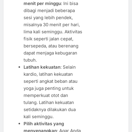
menit per minggu
: Ini bisa
dibagi menjadi beberapa
sesi yang lebih pendek,
misalnya 30 menit per hari,
lima kali seminggu. Aktivitas
fisik seperti jalan cepat,
bersepeda, atau berenang
dapat menjaga kebugaran
tubuh.
Latihan kekuatan
: Selain
kardio, latihan kekuatan
seperti angkat beban atau
yoga juga penting untuk
memperkuat otot dan
tulang. Latihan kekuatan
setidaknya dilakukan dua
kali seminggu.
Pilih aktivitas yang
menyenangkan
: Agar Anda