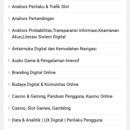
Analisis Perilaku & Trafik Slot
Analisis Pertandingan
Analisis Probabilitas,Transparansi Informasi,Keamanan
Akun,Literasi Sistem Digital
Antarmuka Digital dan Kemudahan Navigasi
Audio Game & Pengalaman Imersif
Branding Digital Online
Budaya Digital & Komunitas Online
Casino & Gaming, Panduan Pengguna, Kasino Online
Casino, Slot Games, Gambling
Data & Analitik | UX Digital | Perilaku Pengguna