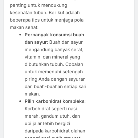
penting untuk mendukung
kesehatan tubuh. Berikut adalah
beberapa tips untuk menjaga pola
makan sehat:
Perbanyak konsumsi buah
dan sayur
: Buah dan sayur
mengandung banyak serat,
vitamin, dan mineral yang
dibutuhkan tubuh. Cobalah
untuk memenuhi setengah
piring Anda dengan sayuran
dan buah-buahan setiap kali
makan.
Pilih karbohidrat kompleks
:
Karbohidrat seperti nasi
merah, gandum utuh, dan
ubi jalar lebih bergizi
daripada karbohidrat olahan