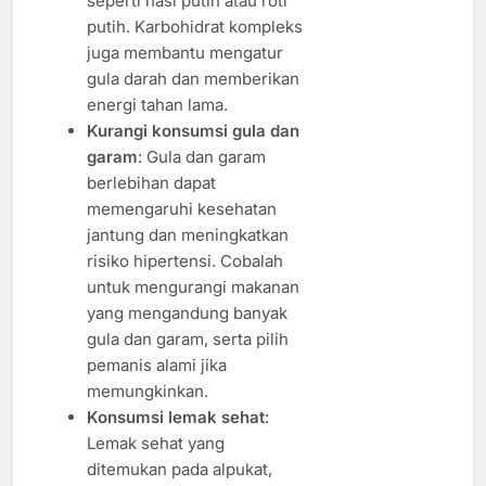
seperti nasi putih atau roti
putih. Karbohidrat kompleks
juga membantu mengatur
gula darah dan memberikan
energi tahan lama.
Kurangi konsumsi gula dan
garam
: Gula dan garam
berlebihan dapat
memengaruhi kesehatan
jantung dan meningkatkan
risiko hipertensi. Cobalah
untuk mengurangi makanan
yang mengandung banyak
gula dan garam, serta pilih
pemanis alami jika
memungkinkan.
Konsumsi lemak sehat
:
Lemak sehat yang
ditemukan pada alpukat,