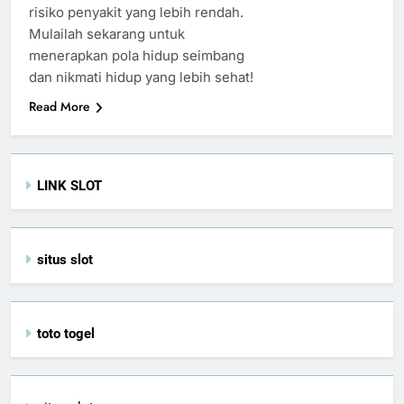
risiko penyakit yang lebih rendah.
Mulailah sekarang untuk
menerapkan pola hidup seimbang
dan nikmati hidup yang lebih sehat!
Read More
LINK SLOT
situs slot
toto togel