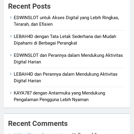
Recent Posts
EDWINSLOT untuk Akses Digital yang Lebih Ringkas,
Terarah, dan Efisien
LEBAH4D dengan Tata Letak Sederhana dan Mudah
Dipahami di Berbagai Perangkat
EDWINSLOT dan Perannya dalam Mendukung Aktivitas
Digital Harian
LEBAH4D dan Perannya dalam Mendukung Aktivitas
Digital Harian
KAYA787 dengan Antarmuka yang Mendukung
Pengalaman Pengguna Lebih Nyaman
Recent Comments