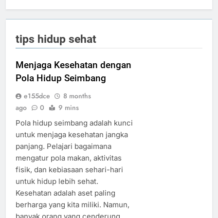
tips hidup sehat
Menjaga Kesehatan dengan
Pola Hidup Seimbang
e155dce
8 months
ago
0
9 mins
Pola hidup seimbang adalah kunci
untuk menjaga kesehatan jangka
panjang. Pelajari bagaimana
mengatur pola makan, aktivitas
fisik, dan kebiasaan sehari-hari
untuk hidup lebih sehat.
Kesehatan adalah aset paling
berharga yang kita miliki. Namun,
banyak orang yang cenderung