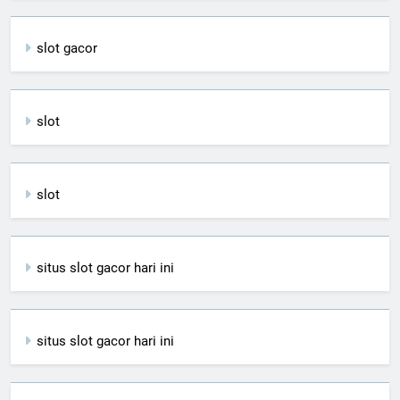
slot gacor
slot
slot
situs slot gacor hari ini
situs slot gacor hari ini