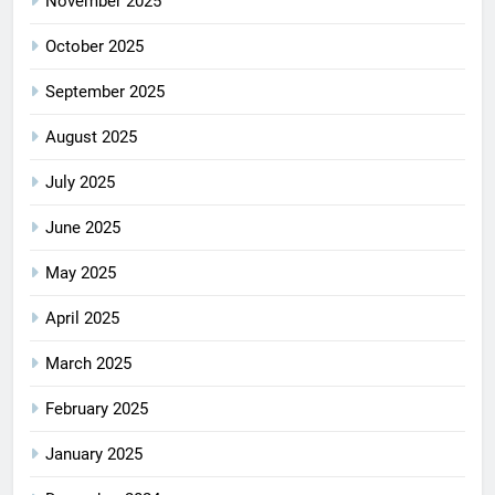
November 2025
October 2025
September 2025
August 2025
July 2025
June 2025
May 2025
April 2025
March 2025
February 2025
January 2025