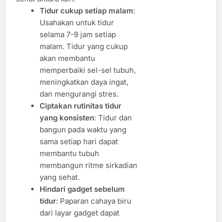
Tidur cukup setiap malam
:
Usahakan untuk tidur
selama 7-9 jam setiap
malam. Tidur yang cukup
akan membantu
memperbaiki sel-sel tubuh,
meningkatkan daya ingat,
dan mengurangi stres.
Ciptakan rutinitas tidur
yang konsisten
: Tidur dan
bangun pada waktu yang
sama setiap hari dapat
membantu tubuh
membangun ritme sirkadian
yang sehat.
Hindari gadget sebelum
tidur
: Paparan cahaya biru
dari layar gadget dapat