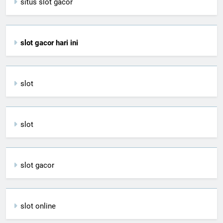
situs slot gacor
slot gacor hari ini
slot
slot
slot gacor
slot online