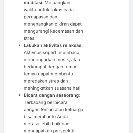
meditasi
: Meluangkan
waktu untuk fokus pada
pernapasan dan
menenangkan pikiran dapat
mengurangi kecemasan dan
stres.
Lakukan aktivitas relaksasi
:
Aktivitas seperti membaca,
mendengarkan musik, atau
berkumpul dengan teman-
teman dapat membantu
meredakan stres dan
meningkatkan suasana hati.
Bicara dengan seseorang
:
Terkadang berbicara
dengan teman atau keluarga
bisa membantu Anda
merasa lebih baik dan
mendapatkan perspektif