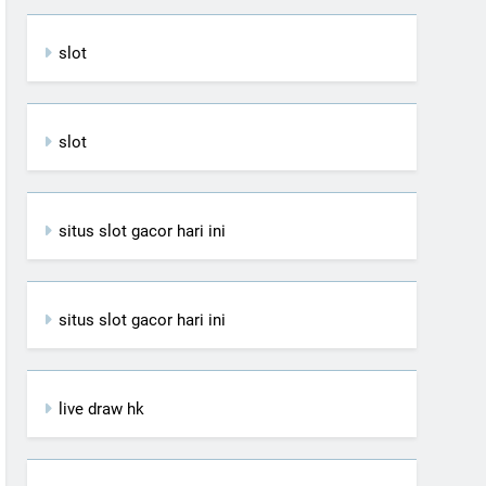
slot
slot
situs slot gacor hari ini
situs slot gacor hari ini
live draw hk