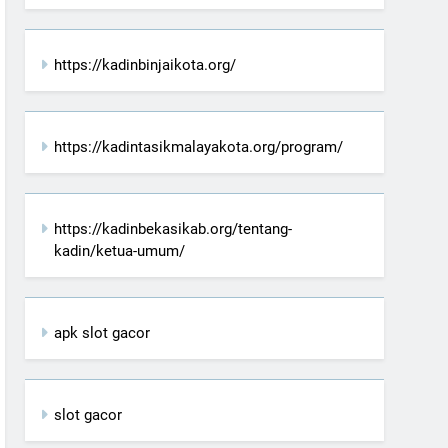
https://kadinbinjaikota.org/
https://kadintasikmalayakota.org/program/
https://kadinbekasikab.org/tentang-
kadin/ketua-umum/
apk slot gacor
slot gacor