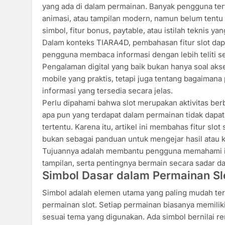
yang ada di dalam permainan. Banyak pengguna tert
animasi, atau tampilan modern, namun belum tentu
simbol, fitur bonus, paytable, atau istilah teknis yan
Dalam konteks TIARA4D, pembahasan fitur slot da
pengguna membaca informasi dengan lebih teliti s
Pengalaman digital yang baik bukan hanya soal aks
mobile yang praktis, tetapi juga tentang bagaima
informasi yang tersedia secara jelas.
Perlu dipahami bahwa slot merupakan aktivitas berb
apa pun yang terdapat dalam permainan tidak dapat
tertentu. Karena itu, artikel ini membahas fitur slot 
bukan sebagai panduan untuk mengejar hasil atau
Tujuannya adalah membantu pengguna memahami is
tampilan, serta pentingnya bermain secara sadar d
Simbol Dasar dalam Permainan Sl
Simbol adalah elemen utama yang paling mudah ter
permainan slot. Setiap permainan biasanya memilik
sesuai tema yang digunakan. Ada simbol bernilai re