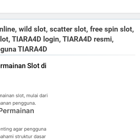
ine, wild slot, scatter slot, free spin slot,
 slot, TIARA4D login, TIARA4D resmi,
gguna TIARA4D
rmainan Slot di
inan slot, mulai dari
amanan pengguna.
 Permainan
enting agar pengguna
mahami struktur dasar