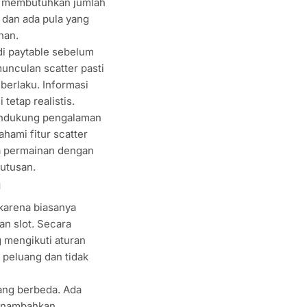
g membutuhkan jumlah
, dan ada pula yang
nan.
i paytable sebelum
nculan scatter pasti
berlaku. Informasi
etap realistis.
endukung pengalaman
hami fitur scatter
a permainan dengan
utusan.
a
 karena biasanya
n slot. Secara
 mengikuti aturan
m peluang dan tidak
yang berbeda. Ada
menambahkan