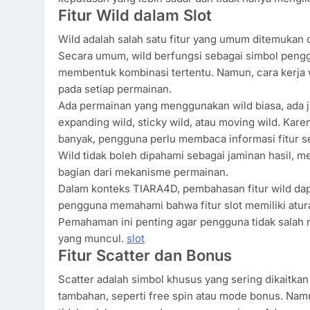
Fitur Wild dalam Slot
Wild adalah salah satu fitur yang umum ditemukan 
Secara umum, wild berfungsi sebagai simbol peng
membentuk kombinasi tertentu. Namun, cara kerja 
pada setiap permainan.
Ada permainan yang menggunakan wild biasa, ada j
expanding wild, sticky wild, atau moving wild. Kare
banyak, pengguna perlu membaca informasi fitur 
Wild tidak boleh dipahami sebagai jaminan hasil, m
bagian dari mekanisme permainan.
Dalam konteks TIARA4D, pembahasan fitur wild d
pengguna memahami bahwa fitur slot memiliki atu
Pemahaman ini penting agar pengguna tidak salah 
yang muncul.
slot
Fitur Scatter dan Bonus
Scatter adalah simbol khusus yang sering dikaitkan
tambahan, seperti free spin atau mode bonus. Namu