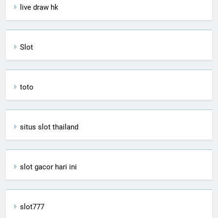
live draw hk
Slot
toto
situs slot thailand
slot gacor hari ini
slot777