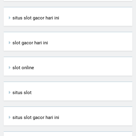
situs slot gacor hari ini
slot gacor hari ini
slot online
situs slot
situs slot gacor hari ini