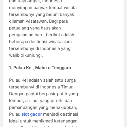
dan Raja Ampat, Indonesia
menyimpan banyak tempat wisata
tersembunyi yang belum banyak
dijamah wisatawan. Bagi para
petualang yang haus akan
pengalaman baru, berikut adalah
beberapa destinasi wisata alam
tersembunyi di Indonesia yang
wajib dikunjungi.
1. Pulau Kei, Maluku Tenggara
Pulau Kei adalah salah satu surga
tersembunyi di Indonesia Timur.
Dengan pantai berpasir putih yang
lembut, air laut yang jernih, dan
pemandangan yang menakjubkan,
Pulau
slot gacor
menjadi destinasi
ideal untuk menikmati ketenangan