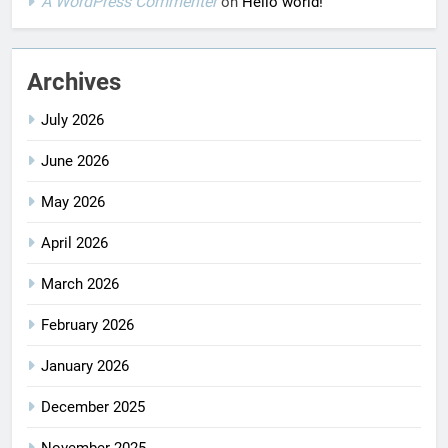
A WordPress Commenter
on
Hello world!
Archives
July 2026
June 2026
May 2026
April 2026
March 2026
February 2026
January 2026
December 2025