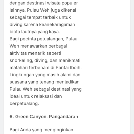
dengan destinasi wisata populer
lainnya. Pulau Weh juga dikenal
sebagai tempat terbaik untuk
diving karena keanekaragaman
biota lautnya yang kaya.
Bagi pecinta petualangan, Pulau
Weh menawarkan berbagai
aktivitas menarik seperti
snorkeling, diving, dan menikmati
matahari terbenam di Pantai Iboih.
Lingkungan yang masih alami dan
suasana yang tenang menjadikan
Pulau Weh sebagai destinasi yang
ideal untuk relaksasi dan
berpetualang.
6. Green Canyon, Pangandaran
Bagi Anda yang menginginkan