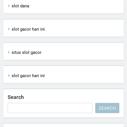
slot dana
slot gacor hari ini
situs slot gacor
slot gacor hari ini
Search
SEARCH