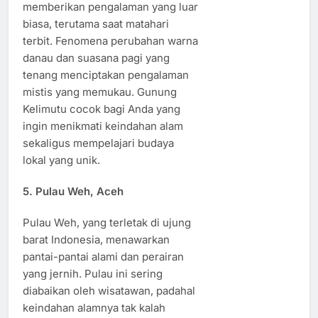
memberikan pengalaman yang luar
biasa, terutama saat matahari
terbit. Fenomena perubahan warna
danau dan suasana pagi yang
tenang menciptakan pengalaman
mistis yang memukau. Gunung
Kelimutu cocok bagi Anda yang
ingin menikmati keindahan alam
sekaligus mempelajari budaya
lokal yang unik.
5. Pulau Weh, Aceh
Pulau Weh, yang terletak di ujung
barat Indonesia, menawarkan
pantai-pantai alami dan perairan
yang jernih. Pulau ini sering
diabaikan oleh wisatawan, padahal
keindahan alamnya tak kalah