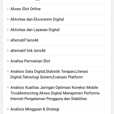
Akses Slot Online
Aktivitas dan Ekosistem Digital
Aktivitas dan Layanan Digital
alternatif laris4d
alternatif link laris4d
Analisa Permainan Slot
Analisis Data Digital,Statistik Terapan,Literasi
Digital,Teknologi Sistem,Evaluasi Platform
Analisis Kualitas Jaringan Optimasi Koneksi Mobile
Troubleshooting Akses Digital Manajemen Performa
Internet Pengalaman Pengguna dan Stabilitas
Analisis Mingguan & Strategi