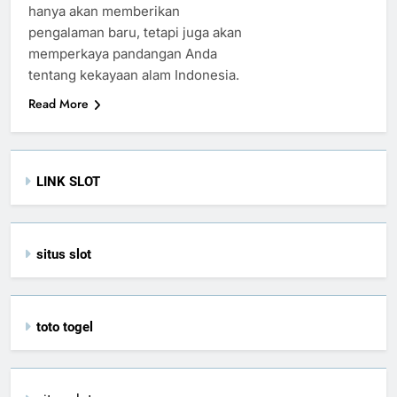
hanya akan memberikan
pengalaman baru, tetapi juga akan
memperkaya pandangan Anda
tentang kekayaan alam Indonesia.
Read More
LINK SLOT
situs slot
toto togel