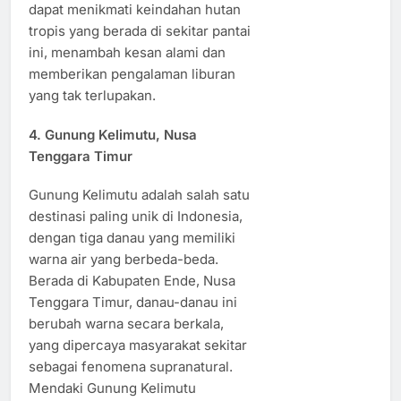
dapat menikmati keindahan hutan
tropis yang berada di sekitar pantai
ini, menambah kesan alami dan
memberikan pengalaman liburan
yang tak terlupakan.
4. Gunung Kelimutu, Nusa
Tenggara Timur
Gunung Kelimutu adalah salah satu
destinasi paling unik di Indonesia,
dengan tiga danau yang memiliki
warna air yang berbeda-beda.
Berada di Kabupaten Ende, Nusa
Tenggara Timur, danau-danau ini
berubah warna secara berkala,
yang dipercaya masyarakat sekitar
sebagai fenomena supranatural.
Mendaki Gunung Kelimutu