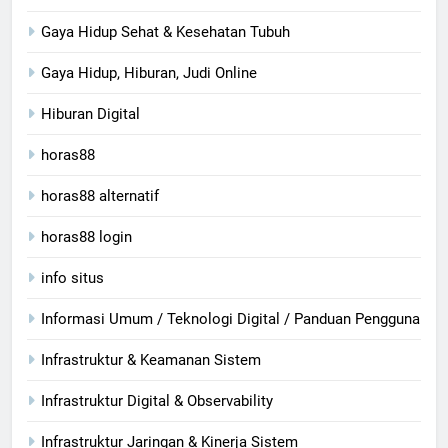
Gaya Hidup Sehat & Kesehatan Tubuh
Gaya Hidup, Hiburan, Judi Online
Hiburan Digital
horas88
horas88 alternatif
horas88 login
info situs
Informasi Umum / Teknologi Digital / Panduan Pengguna
Infrastruktur & Keamanan Sistem
Infrastruktur Digital & Observability
Infrastruktur Jaringan & Kinerja Sistem