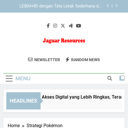
Skip
EDWINSLOT dan Perannya dalam Mendukung
to
Aktivitas Digital Harian
content
LEBAH4D dan Perannya dalam Mendukung
Aktivitas Digital Harian
EDWINSLOT untuk Akses Digital yang Lebih
Ringkas, Terarah, dan Efisien
LEBAH4D dengan Tata Letak Sederhana dan
Mudah Dipahami di Berbagai Perangkat
Jaguar
Jaguar Resources Menyediakan Solusi
EDWINSLOT dan Perannya dalam Mendukung
NEWSLETTER
RANDOM NEWS
Aktivitas Digital Harian
Resources
Konsultasi Energi Dan Sumber Daya
LEBAH4D dan Perannya dalam Mendukung
Yang Inovatif. Untuk Masa Depan Yang
Aktivitas Digital Harian
MENU
Berkelanjutan.
WINSLOT untuk Akses Digital yang Lebih Ringkas, Terarah, dan
HEADLINES
Week Ago
Home
Strategi Pokémon