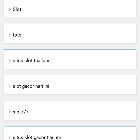
Slot
toto
situs slot thailand
slot gacor hari ini
slot777
situs slot gacor hari ini