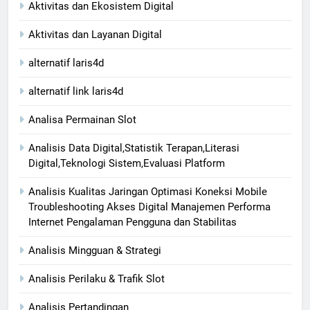
Aktivitas dan Ekosistem Digital
Aktivitas dan Layanan Digital
alternatif laris4d
alternatif link laris4d
Analisa Permainan Slot
Analisis Data Digital,Statistik Terapan,Literasi
Digital,Teknologi Sistem,Evaluasi Platform
Analisis Kualitas Jaringan Optimasi Koneksi Mobile
Troubleshooting Akses Digital Manajemen Performa
Internet Pengalaman Pengguna dan Stabilitas
Analisis Mingguan & Strategi
Analisis Perilaku & Trafik Slot
Analisis Pertandingan