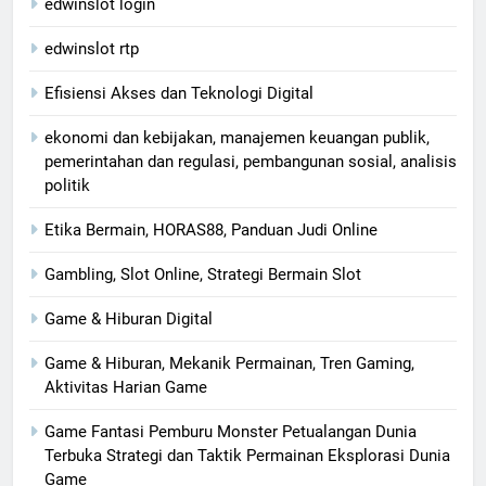
edwinslot login
edwinslot rtp
Efisiensi Akses dan Teknologi Digital
ekonomi dan kebijakan, manajemen keuangan publik,
pemerintahan dan regulasi, pembangunan sosial, analisis
politik
Etika Bermain, HORAS88, Panduan Judi Online
Gambling, Slot Online, Strategi Bermain Slot
Game & Hiburan Digital
Game & Hiburan, Mekanik Permainan, Tren Gaming,
Aktivitas Harian Game
Game Fantasi Pemburu Monster Petualangan Dunia
Terbuka Strategi dan Taktik Permainan Eksplorasi Dunia
Game