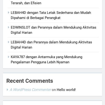
Terarah, dan Efisien
LEBAH4D dengan Tata Letak Sederhana dan Mudah
Dipahami di Berbagai Perangkat
EDWINSLOT dan Perannya dalam Mendukung Aktivitas
Digital Harian
LEBAH4D dan Perannya dalam Mendukung Aktivitas
Digital Harian
KAYA787 dengan Antarmuka yang Mendukung
Pengalaman Pengguna Lebih Nyaman
Recent Comments
A WordPress Commenter
on
Hello world!