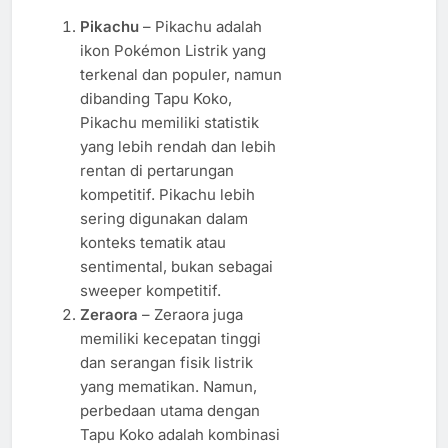
Pikachu
– Pikachu adalah
ikon Pokémon Listrik yang
terkenal dan populer, namun
dibanding Tapu Koko,
Pikachu memiliki statistik
yang lebih rendah dan lebih
rentan di pertarungan
kompetitif. Pikachu lebih
sering digunakan dalam
konteks tematik atau
sentimental, bukan sebagai
sweeper kompetitif.
Zeraora
– Zeraora juga
memiliki kecepatan tinggi
dan serangan fisik listrik
yang mematikan. Namun,
perbedaan utama dengan
Tapu Koko adalah kombinasi