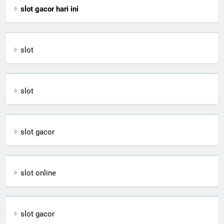
slot gacor hari ini
slot
slot
slot gacor
slot online
slot gacor