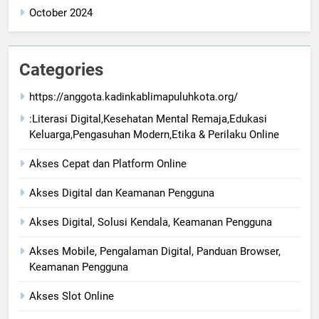
October 2024
Categories
https://anggota.kadinkablimapuluhkota.org/
:Literasi Digital,Kesehatan Mental Remaja,Edukasi
Keluarga,Pengasuhan Modern,Etika & Perilaku Online
Akses Cepat dan Platform Online
Akses Digital dan Keamanan Pengguna
Akses Digital, Solusi Kendala, Keamanan Pengguna
Akses Mobile, Pengalaman Digital, Panduan Browser,
Keamanan Pengguna
Akses Slot Online