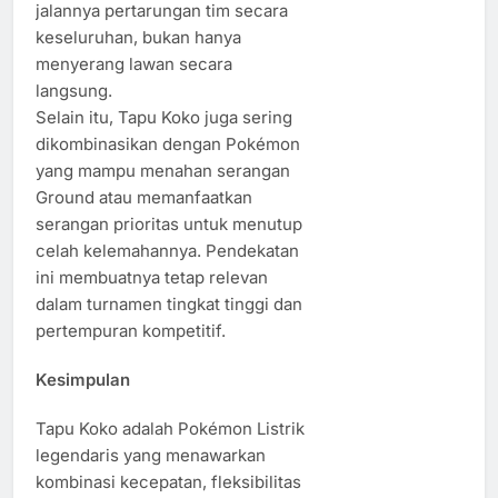
jalannya pertarungan tim secara
keseluruhan, bukan hanya
menyerang lawan secara
langsung.
Selain itu, Tapu Koko juga sering
dikombinasikan dengan Pokémon
yang mampu menahan serangan
Ground atau memanfaatkan
serangan prioritas untuk menutup
celah kelemahannya. Pendekatan
ini membuatnya tetap relevan
dalam turnamen tingkat tinggi dan
pertempuran kompetitif.
Kesimpulan
Tapu Koko adalah Pokémon Listrik
legendaris yang menawarkan
kombinasi kecepatan, fleksibilitas