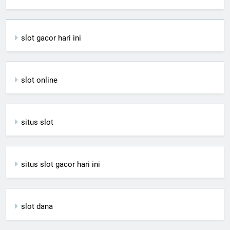
slot gacor hari ini
slot online
situs slot
situs slot gacor hari ini
slot dana