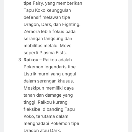
tipe Fairy, yang memberikan
Tapu Koko keunggulan
defensif melawan tipe
Dragon, Dark, dan Fighting.
Zeraora lebih fokus pada
serangan langsung dan
mobilitas melalui Move
seperti Plasma Fists.
Raikou
– Raikou adalah
Pokémon legendaris tipe
Listrik murni yang unggul
dalam serangan khusus.
Meskipun memiliki daya
tahan dan damage yang
tinggi, Raikou kurang
fleksibel dibanding Tapu
Koko, terutama dalam
menghadapi Pokémon tipe
Dragon atau Dark.