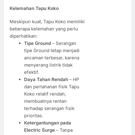
Kelemahan Tapu Koko
Meskipun kuat, Tapu Koko memiliki
beberapa kelemahan yang perlu
diperhatikan:
Tipe Ground
– Serangan
tipe Ground tetap menjadi
ancaman terbesar, karena
menyerang listrik tidak
efektif.
Daya Tahan Rendah
– HP
dan pertahanan fisik Tapu
Koko relatif rendah,
membuatnya rentan
terhadap serangan fisik
prioritas.
Ketergantungan pada
Electric Surge
– Tanpa