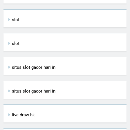
slot
slot
situs slot gacor hari ini
situs slot gacor hari ini
live draw hk