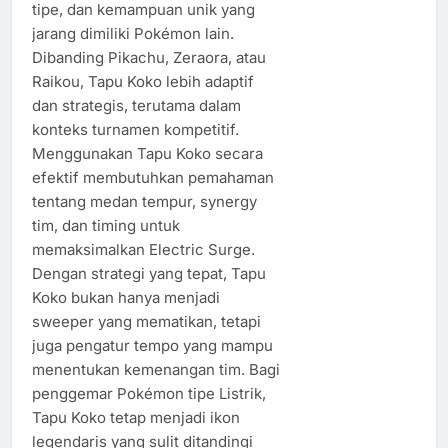
tipe, dan kemampuan unik yang
jarang dimiliki Pokémon lain.
Dibanding Pikachu, Zeraora, atau
Raikou, Tapu Koko lebih adaptif
dan strategis, terutama dalam
konteks turnamen kompetitif.
Menggunakan Tapu Koko secara
efektif membutuhkan pemahaman
tentang medan tempur, synergy
tim, dan timing untuk
memaksimalkan Electric Surge.
Dengan strategi yang tepat, Tapu
Koko bukan hanya menjadi
sweeper yang mematikan, tetapi
juga pengatur tempo yang mampu
menentukan kemenangan tim. Bagi
penggemar Pokémon tipe Listrik,
Tapu Koko tetap menjadi ikon
legendaris yang sulit ditandingi