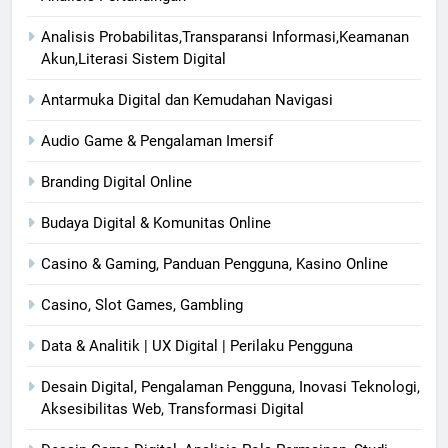
Analisis Probabilitas,Transparansi Informasi,Keamanan
Akun,Literasi Sistem Digital
Antarmuka Digital dan Kemudahan Navigasi
Audio Game & Pengalaman Imersif
Branding Digital Online
Budaya Digital & Komunitas Online
Casino & Gaming, Panduan Pengguna, Kasino Online
Casino, Slot Games, Gambling
Data & Analitik | UX Digital | Perilaku Pengguna
Desain Digital, Pengalaman Pengguna, Inovasi Teknologi,
Aksesibilitas Web, Transformasi Digital