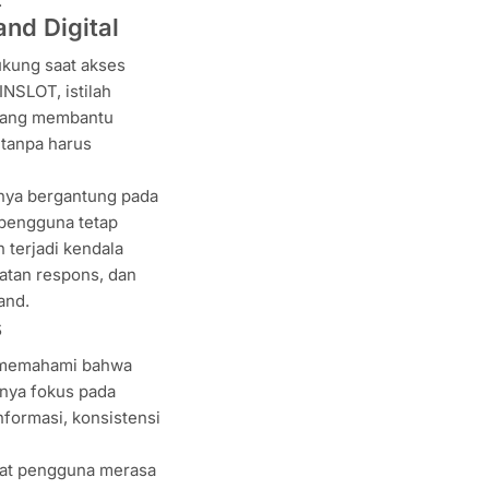
.
and Digital
dukung saat akses
NSLOT, istilah
i yang membantu
 tanpa harus
anya bergantung pada
 pengguna tetap
terjadi kendala
patan respons, dan
and.
s
u memahami bahwa
anya fokus pada
nformasi, konsistensi
uat pengguna merasa