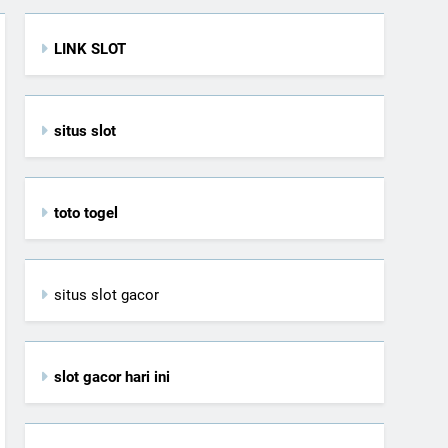
LINK SLOT
situs slot
toto togel
situs slot gacor
slot gacor hari ini