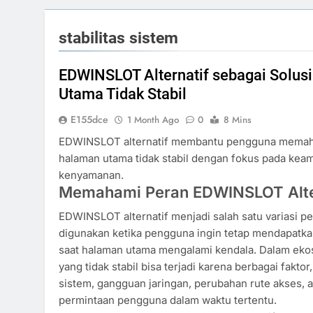
stabilitas sistem
EDWINSLOT Alternatif sebagai Solusi
Utama Tidak Stabil
E155dce
1 Month Ago
0
8 Mins
EDWINSLOT alternatif membantu pengguna memaha
halaman utama tidak stabil dengan fokus pada keam
kenyamanan.
Memahami Peran EDWINSLOT Alte
EDWINSLOT alternatif menjadi salah satu variasi p
digunakan ketika pengguna ingin tetap mendapatka
saat halaman utama mengalami kendala. Dalam ekosi
yang tidak stabil bisa terjadi karena berbagai fakto
sistem, gangguan jaringan, perubahan rute akses, a
permintaan pengguna dalam waktu tertentu.