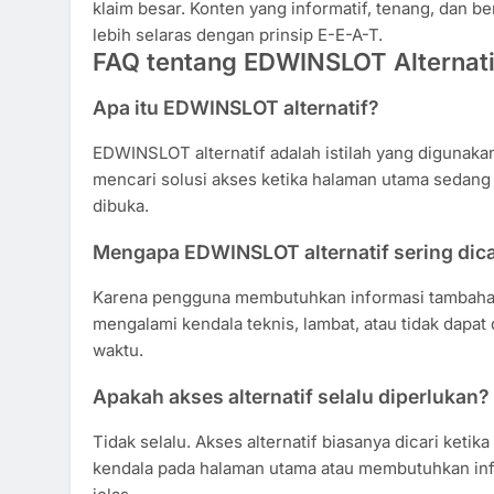
klaim besar. Konten yang informatif, tenang, dan be
lebih selaras dengan prinsip E-E-A-T.
FAQ tentang EDWINSLOT Alternati
Apa itu EDWINSLOT alternatif?
EDWINSLOT alternatif adalah istilah yang digunak
mencari solusi akses ketika halaman utama sedang ti
dibuka.
Mengapa EDWINSLOT alternatif sering dica
Karena pengguna membutuhkan informasi tambaha
mengalami kendala teknis, lambat, atau tidak dapat
waktu.
Apakah akses alternatif selalu diperlukan?
Tidak selalu. Akses alternatif biasanya dicari ket
kendala pada halaman utama atau membutuhkan inf