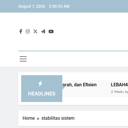
Skip
August 7, 2026
3:50:34 AM
to
content
Jag
Jaguar Re
ebih Ringkas, Terarah, dan Efisien
LEBAH4D dengan Tat
2 Weeks Ago
HEADLINES
Home
stabilitas sistem