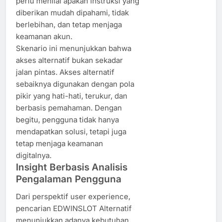
perlu menilai apakah instruksi yang
diberikan mudah dipahami, tidak
berlebihan, dan tetap menjaga
keamanan akun.
Skenario ini menunjukkan bahwa
akses alternatif bukan sekadar
jalan pintas. Akses alternatif
sebaiknya digunakan dengan pola
pikir yang hati-hati, terukur, dan
berbasis pemahaman. Dengan
begitu, pengguna tidak hanya
mendapatkan solusi, tetapi juga
tetap menjaga keamanan
digitalnya.
Insight Berbasis Analisis
Pengalaman Pengguna
Dari perspektif user experience,
pencarian EDWINSLOT Alternatif
menunjukkan adanya kebutuhan