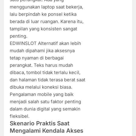
menggunakan laptop saat bekerja,
lalu berpindah ke ponsel ketika
berada di luar ruangan. Karena itu,
tampilan yang konsisten sangat
penting.
EDWINSLOT Alternatif akan lebih
mudah dipahami jika aksesnya
tetap nyaman di berbagai
perangkat. Teks harus mudah
dibaca, tombol tidak terlalu kecil,
dan halaman tidak terasa berat saat
dibuka melalui koneksi biasa.
Pengalaman mobile yang baik
menjadi salah satu faktor penting
dalam dunia digital yang semakin
fleksibel.
Skenario Praktis Saat
Mengalami Kendala Akses