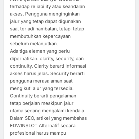
terhadap reliability atau keandalan
akses. Pengguna menginginkan
jalur yang tetap dapat digunakan
saat terjadi hambatan, tetapi tetap
membutuhkan kepercayaan
sebelum melanjutkan.
Ada tiga elemen yang perlu
diperhatikan: clarity, security, dan
continuity. Clarity berarti informasi
akses harus jelas. Security berarti
pengguna merasa aman saat
mengikuti alur yang tersedia.
Continuity berarti pengalaman
tetap berjalan meskipun jalur
utama sedang mengalami kendala.
Dalam SEO, artikel yang membahas
EDWINSLOT Alternatif secara
profesional harus mampu