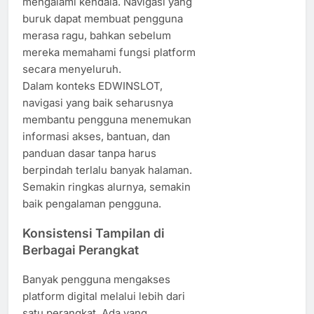
mengalami kendala. Navigasi yang
buruk dapat membuat pengguna
merasa ragu, bahkan sebelum
mereka memahami fungsi platform
secara menyeluruh.
Dalam konteks EDWINSLOT,
navigasi yang baik seharusnya
membantu pengguna menemukan
informasi akses, bantuan, dan
panduan dasar tanpa harus
berpindah terlalu banyak halaman.
Semakin ringkas alurnya, semakin
baik pengalaman pengguna.
Konsistensi Tampilan di
Berbagai Perangkat
Banyak pengguna mengakses
platform digital melalui lebih dari
satu perangkat. Ada yang