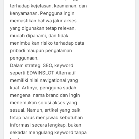
terhadap kejelasan, keamanan, dan
kenyamanan. Pengguna ingin
memastikan bahwa jalur akses
yang digunakan tetap relevan,
mudah dipahami, dan tidak
menimbulkan risiko terhadap data
pribadi maupun pengalaman
penggunaan.
Dalam strategi SEO, keyword
seperti EDWINSLOT Alternatif
memiliki nilai navigational yang
kuat. Artinya, pengguna sudah
mengenal nama brand dan ingin
menemukan solusi akses yang
sesuai. Namun, artikel yang baik
tetap harus menjawab kebutuhan
informasi secara lengkap, bukan
sekadar mengulang keyword tanpa