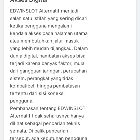
EDWINSLOT Alternatif menjadi
salah satu istilah yang sering dicari
ketika pengguna mengalami
kendala akses pada halaman utama
atau membutuhkan jalur masuk
yang lebih mudah dijangkau. Dalam
dunia digital, hambatan akses bisa
terjadi karena banyak faktor, mulai
dari gangguan jaringan, perubahan
sistem, perangkat yang tidak
kompatibel, hingga pembatasan
tertentu dari sisi koneksi
pengguna.
Pembahasan tentang EDWINSLOT
Alternatif tidak seharusnya hanya
dilihat sebagai pencarian teknis
semata. Di balik pencarian
tersebut, ada kebutuhan pengguna