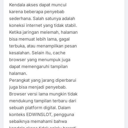
Kendala akses dapat muncul
karena beberapa penyebab
sederhana. Salah satunya adalah
koneksi internet yang tidak stabil.
Ketika jaringan melemah, halaman
bisa memuat lebih lama, gagal
terbuka, atau menampilkan pesan
kesalahan. Selain itu, cache
browser yang menumpuk juga
dapat memengaruhi tampilan
halaman.
Perangkat yang jarang diperbarui
juga bisa menjadi penyebab.
Browser versi lama mungkin tidak
mendukung tampilan terbaru dari
sebuah platform digital. Dalam
konteks EDWINSLOT, pengguna
sebaiknya memahami bahwa