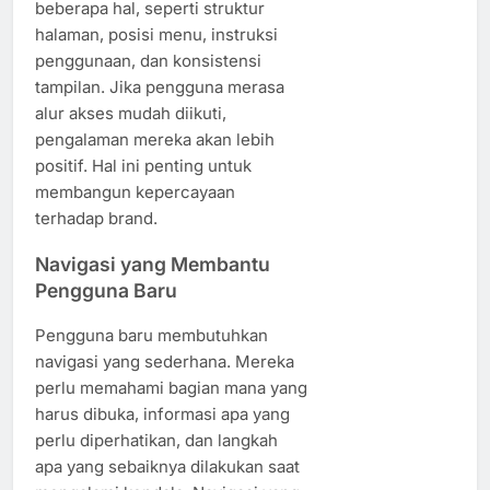
beberapa hal, seperti struktur
halaman, posisi menu, instruksi
penggunaan, dan konsistensi
tampilan. Jika pengguna merasa
alur akses mudah diikuti,
pengalaman mereka akan lebih
positif. Hal ini penting untuk
membangun kepercayaan
terhadap brand.
Navigasi yang Membantu
Pengguna Baru
Pengguna baru membutuhkan
navigasi yang sederhana. Mereka
perlu memahami bagian mana yang
harus dibuka, informasi apa yang
perlu diperhatikan, dan langkah
apa yang sebaiknya dilakukan saat