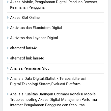
Akses Mobile, Pengalaman Digital, Panduan Browser,
Keamanan Pengguna
Akses Slot Online
Aktivitas dan Ekosistem Digital
Aktivitas dan Layanan Digital
alternatif laris4d
alternatif link laris4d
Analisa Permainan Slot
Analisis Data Digital,Statistik Terapan,Literasi
Digital,Teknologi Sistem,Evaluasi Platform
Analisis Kualitas Jaringan Optimasi Koneksi Mobile
Troubleshooting Akses Digital Manajemen Performa
Internet Pengalaman Pengguna dan Stabilitas