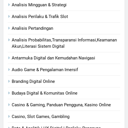
Analisis Mingguan & Strategi
Analisis Perilaku & Trafik Slot
Analisis Pertandingan
Analisis Probabilitas,Transparansi Informasi,Keamanan
Akun,Literasi Sistem Digital
Antarmuka Digital dan Kemudahan Navigasi
Audio Game & Pengalaman Imersif
Branding Digital Online
Budaya Digital & Komunitas Online
Casino & Gaming, Panduan Pengguna, Kasino Online
Casino, Slot Games, Gambling