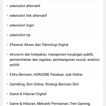
edwinslot alternatif
edwinslot link alternatif
edwinslot login
edwinslot rtp
Efisiensi Akses dan Teknologi Digital
ekonomi dan kebijakan, manajemen keuangan publik,
pemerintahan dan regulasi, pembangunan sosial, analisis
politik
Etika Bermain, HORAS88, Panduan Judi Online
Gambling, Slot Online, Strategi Bermain Slot
Game & Hiburan Digital
Game & Hiburan, Mekanik Permainan, Tren Gaming,