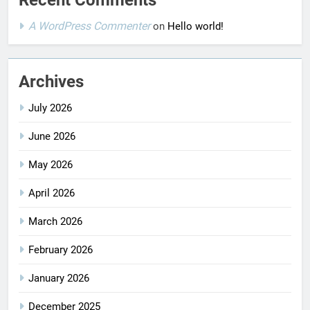
Recent Comments
A WordPress Commenter
on
Hello world!
Archives
July 2026
June 2026
May 2026
April 2026
March 2026
February 2026
January 2026
December 2025