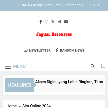
Skip
EDWINSLOT dan Perannya dalam Mendukung
to
Aktivitas Digital Harian
content
LEBAH4D dan Perannya dalam Mendukung
Aktivitas Digital Harian
EDWINSLOT untuk Akses Digital yang Lebih
Ringkas, Terarah, dan Efisien
LEBAH4D dengan Tata Letak Sederhana dan
Mudah Dipahami di Berbagai Perangkat
Jaguar
Jaguar Resources Menyediakan Solusi
EDWINSLOT dan Perannya dalam Mendukung
NEWSLETTER
RANDOM NEWS
Aktivitas Digital Harian
Resources
Konsultasi Energi Dan Sumber Daya
LEBAH4D dan Perannya dalam Mendukung
Yang Inovatif. Untuk Masa Depan Yang
Aktivitas Digital Harian
MENU
Berkelanjutan.
WINSLOT untuk Akses Digital yang Lebih Ringkas, Terarah, dan
HEADLINES
Weeks Ago
Home
Slot Online 2024