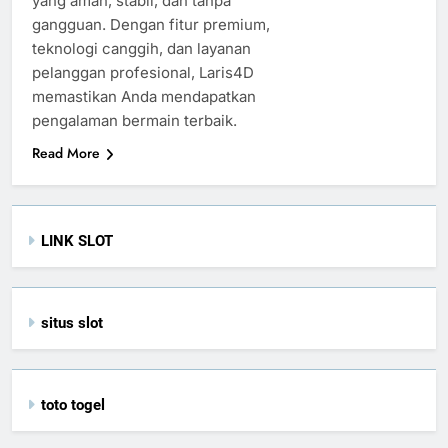
yang aman, stabil, dan tanpa
gangguan. Dengan fitur premium,
teknologi canggih, dan layanan
pelanggan profesional, Laris4D
memastikan Anda mendapatkan
pengalaman bermain terbaik.
Read More
LINK SLOT
situs slot
toto togel