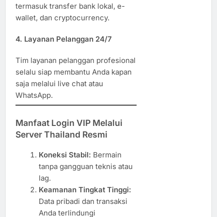
termasuk transfer bank lokal, e-
wallet, dan cryptocurrency.
4. Layanan Pelanggan 24/7
Tim layanan pelanggan profesional
selalu siap membantu Anda kapan
saja melalui live chat atau
WhatsApp.
Manfaat Login VIP Melalui
Server Thailand Resmi
Koneksi Stabil:
Bermain
tanpa gangguan teknis atau
lag.
Keamanan Tingkat Tinggi:
Data pribadi dan transaksi
Anda terlindungi