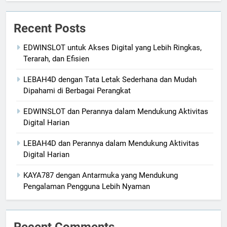
Recent Posts
EDWINSLOT untuk Akses Digital yang Lebih Ringkas,
Terarah, dan Efisien
LEBAH4D dengan Tata Letak Sederhana dan Mudah
Dipahami di Berbagai Perangkat
EDWINSLOT dan Perannya dalam Mendukung Aktivitas
Digital Harian
LEBAH4D dan Perannya dalam Mendukung Aktivitas
Digital Harian
KAYA787 dengan Antarmuka yang Mendukung
Pengalaman Pengguna Lebih Nyaman