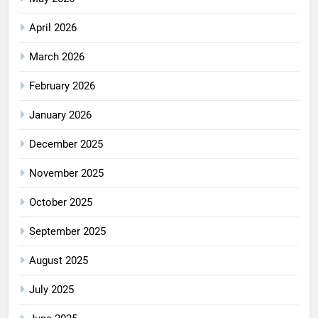
April 2026
March 2026
February 2026
January 2026
December 2025
November 2025
October 2025
September 2025
August 2025
July 2025