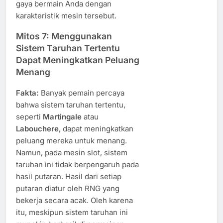
gaya bermain Anda dengan
karakteristik mesin tersebut.
Mitos 7: Menggunakan
Sistem Taruhan Tertentu
Dapat Meningkatkan Peluang
Menang
Fakta:
Banyak pemain percaya
bahwa sistem taruhan tertentu,
seperti
Martingale
atau
Labouchere
, dapat meningkatkan
peluang mereka untuk menang.
Namun, pada mesin slot, sistem
taruhan ini tidak berpengaruh pada
hasil putaran. Hasil dari setiap
putaran diatur oleh RNG yang
bekerja secara acak. Oleh karena
itu, meskipun sistem taruhan ini