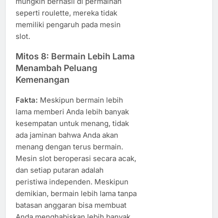
mungkin berhasil di permainan
seperti roulette, mereka tidak
memiliki pengaruh pada mesin
slot.
Mitos 8: Bermain Lebih Lama
Menambah Peluang
Kemenangan
Fakta:
Meskipun bermain lebih
lama memberi Anda lebih banyak
kesempatan untuk menang, tidak
ada jaminan bahwa Anda akan
menang dengan terus bermain.
Mesin slot beroperasi secara acak,
dan setiap putaran adalah
peristiwa independen. Meskipun
demikian, bermain lebih lama tanpa
batasan anggaran bisa membuat
Anda menghabiskan lebih banyak