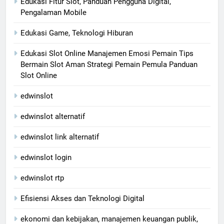
Edukasi Fitur Slot, Panduan Pengguna Digital,
Pengalaman Mobile
Edukasi Game, Teknologi Hiburan
Edukasi Slot Online Manajemen Emosi Pemain Tips
Bermain Slot Aman Strategi Pemain Pemula Panduan
Slot Online
edwinslot
edwinslot alternatif
edwinslot link alternatif
edwinslot login
edwinslot rtp
Efisiensi Akses dan Teknologi Digital
ekonomi dan kebijakan, manajemen keuangan publik,