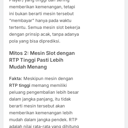
memberikan kemenangan, tetapi
ini bukan berarti mesin tersebut
“membayar” hanya pada waktu
tertentu. Semua mesin slot bekerja
dengan prinsip acak, tanpa adanya
pola yang bisa diprediksi.
Mitos 2: Mesin Slot dengan
RTP Tinggi Pasti Lebih
Mudah Menang
Fakta:
Meskipun mesin dengan
RTP tinggi
memang memiliki
peluang pengembalian lebih besar
dalam jangka panjang, itu tidak
berarti mesin tersebut akan
memberikan kemenangan lebih
mudah dalam jangka pendek. RTP
adalah nilai rata-rata yang dihitung