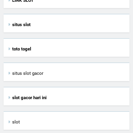
LINK SLOT
situs slot
toto togel
situs slot gacor
slot gacor hari ini
slot