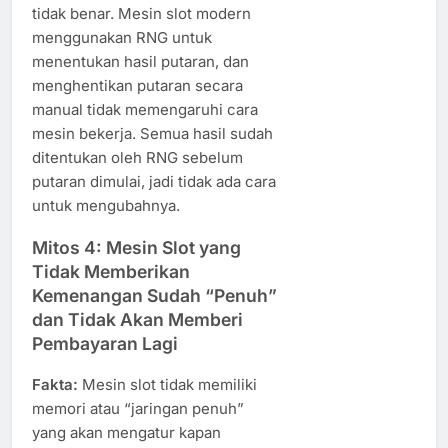
tidak benar. Mesin slot modern
menggunakan RNG untuk
menentukan hasil putaran, dan
menghentikan putaran secara
manual tidak memengaruhi cara
mesin bekerja. Semua hasil sudah
ditentukan oleh RNG sebelum
putaran dimulai, jadi tidak ada cara
untuk mengubahnya.
Mitos 4: Mesin Slot yang
Tidak Memberikan
Kemenangan Sudah “Penuh”
dan Tidak Akan Memberi
Pembayaran Lagi
Fakta:
Mesin slot tidak memiliki
memori atau “jaringan penuh”
yang akan mengatur kapan