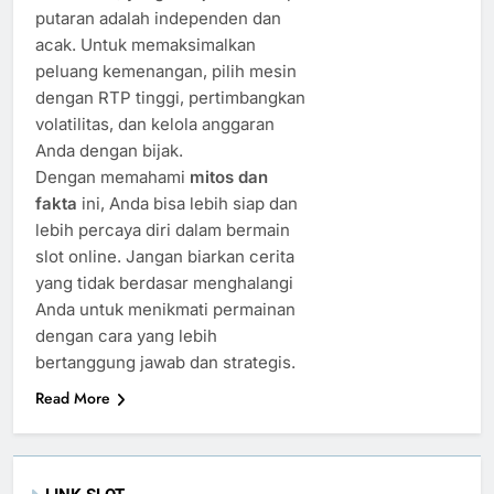
putaran adalah independen dan
acak. Untuk memaksimalkan
peluang kemenangan, pilih mesin
dengan RTP tinggi, pertimbangkan
volatilitas, dan kelola anggaran
Anda dengan bijak.
Dengan memahami
mitos dan
fakta
ini, Anda bisa lebih siap dan
lebih percaya diri dalam bermain
slot online. Jangan biarkan cerita
yang tidak berdasar menghalangi
Anda untuk menikmati permainan
dengan cara yang lebih
bertanggung jawab dan strategis.
Read More