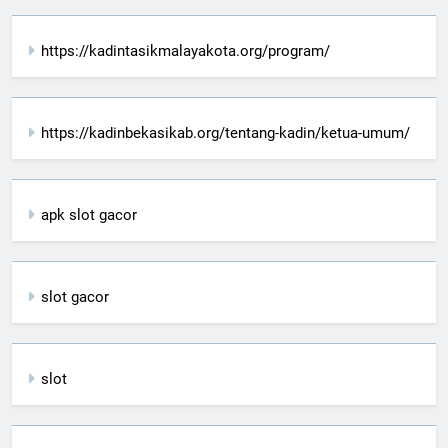
https://kadintasikmalayakota.org/program/
https://kadinbekasikab.org/tentang-kadin/ketua-umum/
apk slot gacor
slot gacor
slot