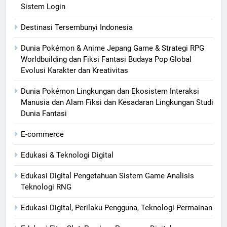
Sistem Login
Destinasi Tersembunyi Indonesia
Dunia Pokémon & Anime Jepang Game & Strategi RPG
Worldbuilding dan Fiksi Fantasi Budaya Pop Global
Evolusi Karakter dan Kreativitas
Dunia Pokémon Lingkungan dan Ekosistem Interaksi
Manusia dan Alam Fiksi dan Kesadaran Lingkungan Studi
Dunia Fantasi
E-commerce
Edukasi & Teknologi Digital
Edukasi Digital Pengetahuan Sistem Game Analisis
Teknologi RNG
Edukasi Digital, Perilaku Pengguna, Teknologi Permainan