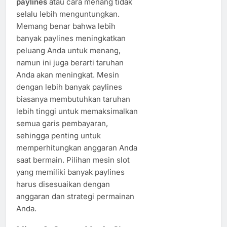
paylines
atau cara menang tidak
selalu lebih menguntungkan.
Memang benar bahwa lebih
banyak paylines meningkatkan
peluang Anda untuk menang,
namun ini juga berarti taruhan
Anda akan meningkat. Mesin
dengan lebih banyak paylines
biasanya membutuhkan taruhan
lebih tinggi untuk memaksimalkan
semua garis pembayaran,
sehingga penting untuk
memperhitungkan anggaran Anda
saat bermain. Pilihan mesin slot
yang memiliki banyak paylines
harus disesuaikan dengan
anggaran dan strategi permainan
Anda.