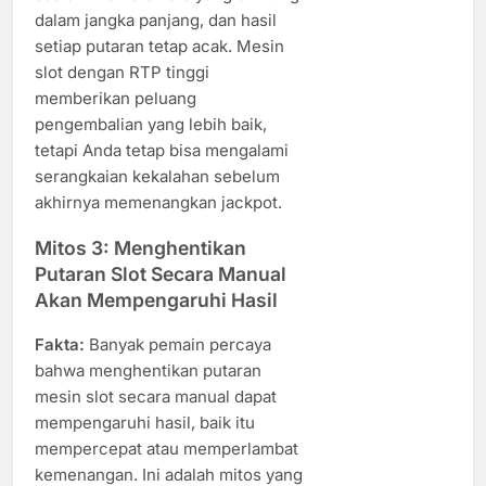
dalam jangka panjang, dan hasil
setiap putaran tetap acak. Mesin
slot dengan RTP tinggi
memberikan peluang
pengembalian yang lebih baik,
tetapi Anda tetap bisa mengalami
serangkaian kekalahan sebelum
akhirnya memenangkan jackpot.
Mitos 3: Menghentikan
Putaran Slot Secara Manual
Akan Mempengaruhi Hasil
Fakta:
Banyak pemain percaya
bahwa menghentikan putaran
mesin slot secara manual dapat
mempengaruhi hasil, baik itu
mempercepat atau memperlambat
kemenangan. Ini adalah mitos yang