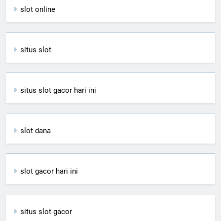
slot online
situs slot
situs slot gacor hari ini
slot dana
slot gacor hari ini
situs slot gacor