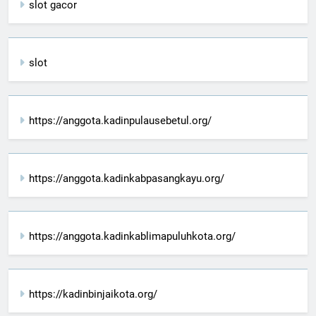
slot gacor
slot
https://anggota.kadinpulausebetul.org/
https://anggota.kadinkabpasangkayu.org/
https://anggota.kadinkablimapuluhkota.org/
https://kadinbinjaikota.org/