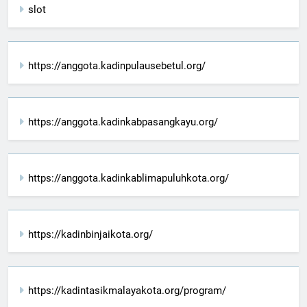
slot
https://anggota.kadinpulausebetul.org/
https://anggota.kadinkabpasangkayu.org/
https://anggota.kadinkablimapuluhkota.org/
https://kadinbinjaikota.org/
https://kadintasikmalayakota.org/program/