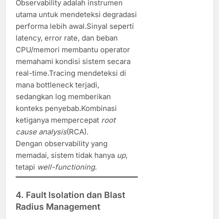
Observability adalah instrumen
utama untuk mendeteksi degradasi
performa lebih awal.Sinyal seperti
latency, error rate, dan beban
CPU/memori membantu operator
memahami kondisi sistem secara
real-time.Tracing mendeteksi di
mana bottleneck terjadi,
sedangkan log memberikan
konteks penyebab.Kombinasi
ketiganya mempercepat
root
cause analysis
(RCA).
Dengan observability yang
memadai, sistem tidak hanya
up
,
tetapi
well-functioning
.
4. Fault Isolation dan Blast
Radius Management