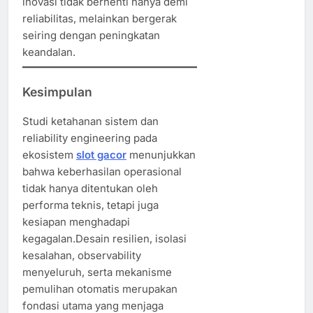
inovasi tidak berhenti hanya demi
reliabilitas, melainkan bergerak
seiring dengan peningkatan
keandalan.
Kesimpulan
Studi ketahanan sistem dan
reliability engineering pada
ekosistem
slot gacor
menunjukkan
bahwa keberhasilan operasional
tidak hanya ditentukan oleh
performa teknis, tetapi juga
kesiapan menghadapi
kegagalan.Desain resilien, isolasi
kesalahan, observability
menyeluruh, serta mekanisme
pemulihan otomatis merupakan
fondasi utama yang menjaga