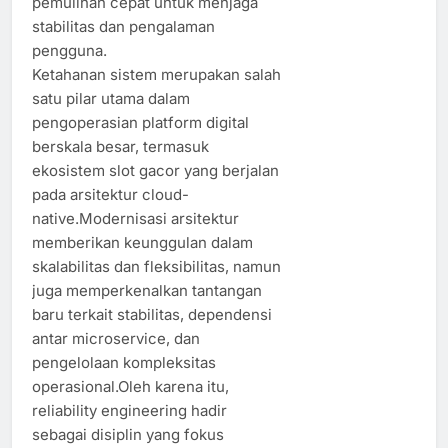
pemulihan cepat untuk menjaga
stabilitas dan pengalaman
pengguna.
Ketahanan sistem merupakan salah
satu pilar utama dalam
pengoperasian platform digital
berskala besar, termasuk
ekosistem slot gacor yang berjalan
pada arsitektur cloud-
native.Modernisasi arsitektur
memberikan keunggulan dalam
skalabilitas dan fleksibilitas, namun
juga memperkenalkan tantangan
baru terkait stabilitas, dependensi
antar microservice, dan
pengelolaan kompleksitas
operasional.Oleh karena itu,
reliability engineering hadir
sebagai disiplin yang fokus