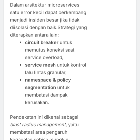
Dalam arsitektur microservices,
satu error kecil dapat berkembang
menjadi insiden besar jika tidak
diisolasi dengan baik.Strategi yang
diterapkan antara lain:
circuit breaker
untuk
memutus koneksi saat
service overload,
service mesh
untuk kontrol
lalu lintas granular,
namespace & policy
segmentation
untuk
membatasi dampak
kerusakan.
Pendekatan ini dikenal sebagai
blast radius management
, yaitu
membatasi area pengaruh
kegagalan sebisa mungkin.