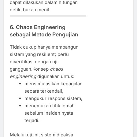
dapat dilakukan dalam hitungan
detik, bukan menit.
6. Chaos Engineering
sebagai Metode Pengujian
Tidak cukup hanya membangun
sistem yang resilient; perlu
diverifikasi dengan uji
gangguan.Konsep
chaos
engineering
digunakan untuk:
mensimulasikan kegagalan
secara terkendali,
mengukur respons sistem,
menemukan titik lemah
sebelum insiden nyata
terjadi.
Melalui uji ini, sistem dipaksa