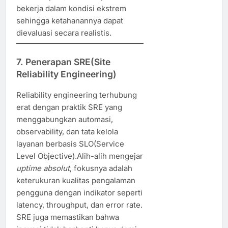
bekerja dalam kondisi ekstrem
sehingga ketahanannya dapat
dievaluasi secara realistis.
7. Penerapan SRE(Site
Reliability Engineering)
Reliability engineering terhubung
erat dengan praktik SRE yang
menggabungkan automasi,
observability, dan tata kelola
layanan berbasis SLO(Service
Level Objective).Alih-alih mengejar
uptime absolut
, fokusnya adalah
keterukuran kualitas pengalaman
pengguna dengan indikator seperti
latency, throughput, dan error rate.
SRE juga memastikan bahwa