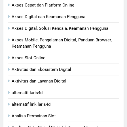
Akses Cepat dan Platform Online
Akses Digital dan Keamanan Pengguna
Akses Digital, Solusi Kendala, Keamanan Pengguna
Akses Mobile, Pengalaman Digital, Panduan Browser,
Keamanan Pengguna
Akses Slot Online
Aktivitas dan Ekosistem Digital
Aktivitas dan Layanan Digital
alternatif laris4d
alternatif link laris4d
Analisa Permainan Slot