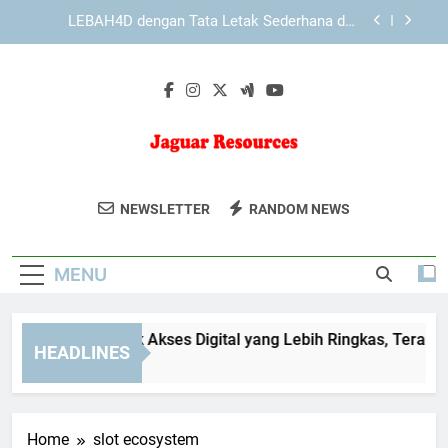
Skip
EDWINSLOT dan Perannya dalam Mendukung
to
Aktivitas Digital Harian
content
LEBAH4D dan Perannya dalam Mendukung
Aktivitas Digital Harian
EDWINSLOT untuk Akses Digital yang Lebih
Ringkas, Terarah, dan Efisien
LEBAH4D dengan Tata Letak Sederhana dan
Mudah Dipahami di Berbagai Perangkat
Jaguar
Jaguar Resources Menyediakan Solusi
EDWINSLOT dan Perannya dalam Mendukung
NEWSLETTER
RANDOM NEWS
Aktivitas Digital Harian
Resources
Konsultasi Energi Dan Sumber Daya
LEBAH4D dan Perannya dalam Mendukung
Yang Inovatif. Untuk Masa Depan Yang
Aktivitas Digital Harian
MENU
Berkelanjutan.
WINSLOT untuk Akses Digital yang Lebih Ringkas, Terarah, dan
HEADLINES
Weeks Ago
Home
slot ecosystem