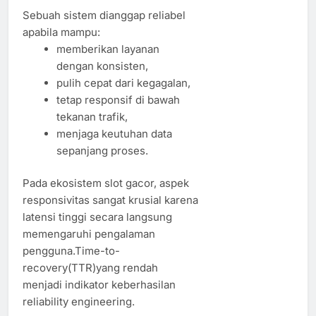
Sebuah sistem dianggap reliabel
apabila mampu:
memberikan layanan
dengan konsisten,
pulih cepat dari kegagalan,
tetap responsif di bawah
tekanan trafik,
menjaga keutuhan data
sepanjang proses.
Pada ekosistem slot gacor, aspek
responsivitas sangat krusial karena
latensi tinggi secara langsung
memengaruhi pengalaman
pengguna.Time-to-
recovery(TTR)yang rendah
menjadi indikator keberhasilan
reliability engineering.