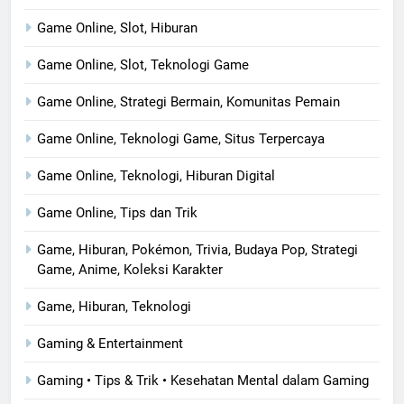
Game Online, Slot, Hiburan
Game Online, Slot, Teknologi Game
Game Online, Strategi Bermain, Komunitas Pemain
Game Online, Teknologi Game, Situs Terpercaya
Game Online, Teknologi, Hiburan Digital
Game Online, Tips dan Trik
Game, Hiburan, Pokémon, Trivia, Budaya Pop, Strategi
Game, Anime, Koleksi Karakter
Game, Hiburan, Teknologi
Gaming & Entertainment
Gaming • Tips & Trik • Kesehatan Mental dalam Gaming