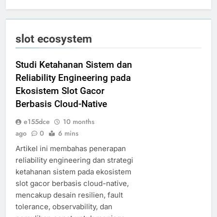
slot ecosystem
Studi Ketahanan Sistem dan
Reliability Engineering pada
Ekosistem Slot Gacor
Berbasis Cloud-Native
e155dce
10 months
ago
0
6 mins
Artikel ini membahas penerapan
reliability engineering dan strategi
ketahanan sistem pada ekosistem
slot gacor berbasis cloud-native,
mencakup desain resilien, fault
tolerance, observability, dan