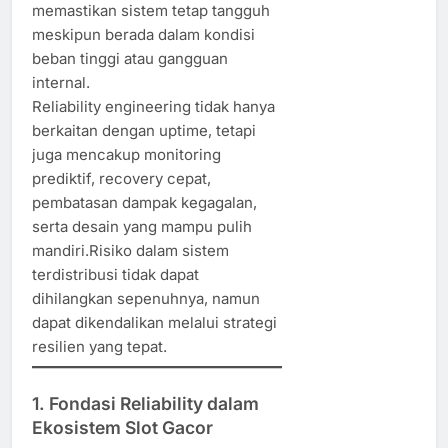
memastikan sistem tetap tangguh
meskipun berada dalam kondisi
beban tinggi atau gangguan
internal.
Reliability engineering tidak hanya
berkaitan dengan uptime, tetapi
juga mencakup monitoring
prediktif, recovery cepat,
pembatasan dampak kegagalan,
serta desain yang mampu pulih
mandiri.Risiko dalam sistem
terdistribusi tidak dapat
dihilangkan sepenuhnya, namun
dapat dikendalikan melalui strategi
resilien yang tepat.
1. Fondasi Reliability dalam
Ekosistem Slot Gacor