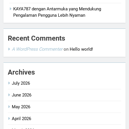
KAYA787 dengan Antarmuka yang Mendukung
Pengalaman Pengguna Lebih Nyaman
Recent Comments
A WordPress Commenter
on
Hello world!
Archives
July 2026
June 2026
May 2026
April 2026