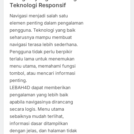
Teknologi Responsif
Navigasi menjadi salah satu
elemen penting dalam pengalaman
pengguna. Teknologi yang baik
seharusnya mampu membuat
navigasi terasa lebih sederhana.
Pengguna tidak perlu berpikir
terlalu lama untuk menemukan
menu utama, memahami fungsi
tombol, atau mencari informasi
penting.
LEBAH4D dapat memberikan
pengalaman yang lebih baik
apabila navigasinya dirancang
secara logis. Menu utama
sebaiknya mudah terlihat,
informasi dasar ditampilkan
dengan jelas, dan halaman tidak