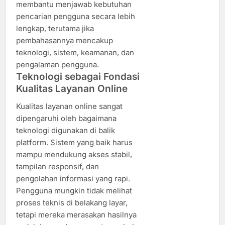
membantu menjawab kebutuhan
pencarian pengguna secara lebih
lengkap, terutama jika
pembahasannya mencakup
teknologi, sistem, keamanan, dan
pengalaman pengguna.
Teknologi sebagai Fondasi
Kualitas Layanan Online
Kualitas layanan online sangat
dipengaruhi oleh bagaimana
teknologi digunakan di balik
platform. Sistem yang baik harus
mampu mendukung akses stabil,
tampilan responsif, dan
pengolahan informasi yang rapi.
Pengguna mungkin tidak melihat
proses teknis di belakang layar,
tetapi mereka merasakan hasilnya