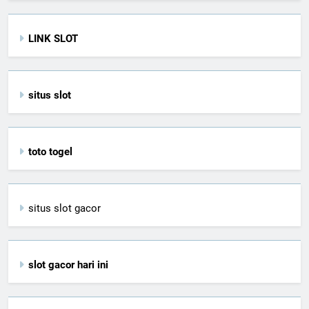
LINK SLOT
situs slot
toto togel
situs slot gacor
slot gacor hari ini