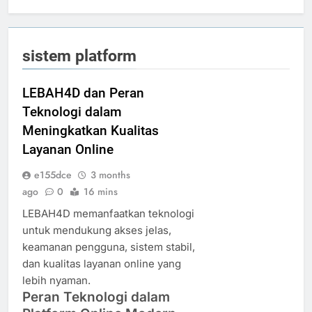
sistem platform
LEBAH4D dan Peran
Teknologi dalam
Meningkatkan Kualitas
Layanan Online
e155dce
3 months
ago
0
16 mins
LEBAH4D memanfaatkan teknologi
untuk mendukung akses jelas,
keamanan pengguna, sistem stabil,
dan kualitas layanan online yang
lebih nyaman.
Peran Teknologi dalam