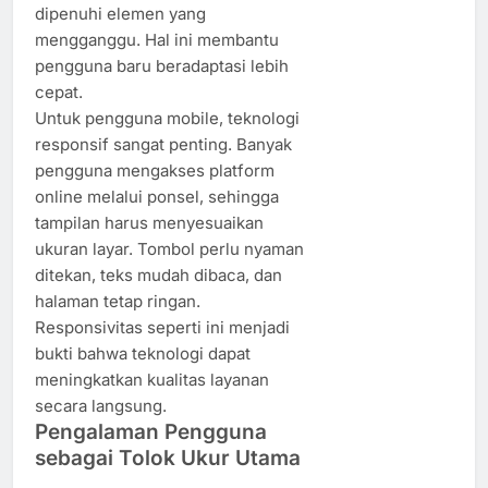
dipenuhi elemen yang
mengganggu. Hal ini membantu
pengguna baru beradaptasi lebih
cepat.
Untuk pengguna mobile, teknologi
responsif sangat penting. Banyak
pengguna mengakses platform
online melalui ponsel, sehingga
tampilan harus menyesuaikan
ukuran layar. Tombol perlu nyaman
ditekan, teks mudah dibaca, dan
halaman tetap ringan.
Responsivitas seperti ini menjadi
bukti bahwa teknologi dapat
meningkatkan kualitas layanan
secara langsung.
Pengalaman Pengguna
sebagai Tolok Ukur Utama