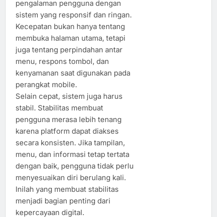
pengalaman pengguna dengan
sistem yang responsif dan ringan.
Kecepatan bukan hanya tentang
membuka halaman utama, tetapi
juga tentang perpindahan antar
menu, respons tombol, dan
kenyamanan saat digunakan pada
perangkat mobile.
Selain cepat, sistem juga harus
stabil. Stabilitas membuat
pengguna merasa lebih tenang
karena platform dapat diakses
secara konsisten. Jika tampilan,
menu, dan informasi tetap tertata
dengan baik, pengguna tidak perlu
menyesuaikan diri berulang kali.
Inilah yang membuat stabilitas
menjadi bagian penting dari
kepercayaan digital.