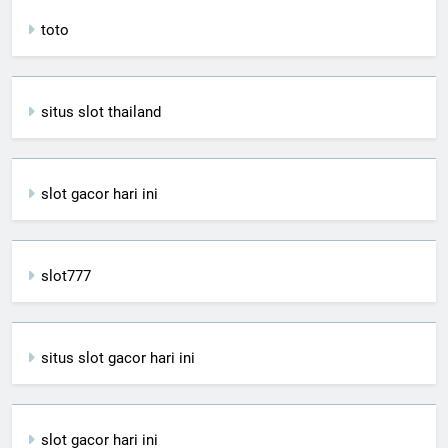
toto
situs slot thailand
slot gacor hari ini
slot777
situs slot gacor hari ini
slot gacor hari ini