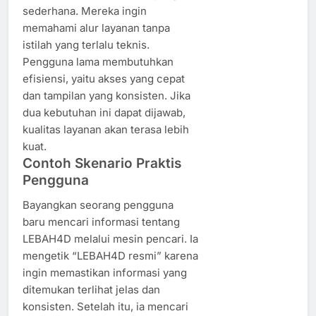
sederhana. Mereka ingin
memahami alur layanan tanpa
istilah yang terlalu teknis.
Pengguna lama membutuhkan
efisiensi, yaitu akses yang cepat
dan tampilan yang konsisten. Jika
dua kebutuhan ini dapat dijawab,
kualitas layanan akan terasa lebih
kuat.
Contoh Skenario Praktis
Pengguna
Bayangkan seorang pengguna
baru mencari informasi tentang
LEBAH4D melalui mesin pencari. Ia
mengetik “LEBAH4D resmi” karena
ingin memastikan informasi yang
ditemukan terlihat jelas dan
konsisten. Setelah itu, ia mencari