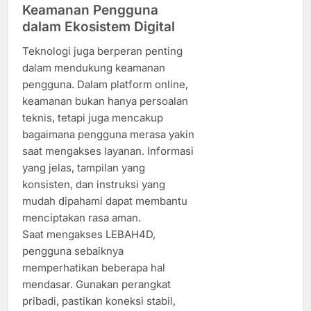
Keamanan Pengguna
dalam Ekosistem Digital
Teknologi juga berperan penting
dalam mendukung keamanan
pengguna. Dalam platform online,
keamanan bukan hanya persoalan
teknis, tetapi juga mencakup
bagaimana pengguna merasa yakin
saat mengakses layanan. Informasi
yang jelas, tampilan yang
konsisten, dan instruksi yang
mudah dipahami dapat membantu
menciptakan rasa aman.
Saat mengakses LEBAH4D,
pengguna sebaiknya
memperhatikan beberapa hal
mendasar. Gunakan perangkat
pribadi, pastikan koneksi stabil,