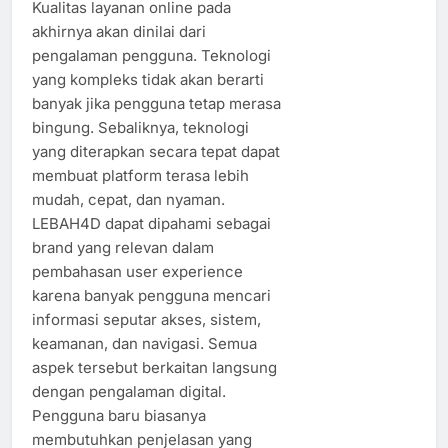
Kualitas layanan online pada
akhirnya akan dinilai dari
pengalaman pengguna. Teknologi
yang kompleks tidak akan berarti
banyak jika pengguna tetap merasa
bingung. Sebaliknya, teknologi
yang diterapkan secara tepat dapat
membuat platform terasa lebih
mudah, cepat, dan nyaman.
LEBAH4D dapat dipahami sebagai
brand yang relevan dalam
pembahasan user experience
karena banyak pengguna mencari
informasi seputar akses, sistem,
keamanan, dan navigasi. Semua
aspek tersebut berkaitan langsung
dengan pengalaman digital.
Pengguna baru biasanya
membutuhkan penjelasan yang