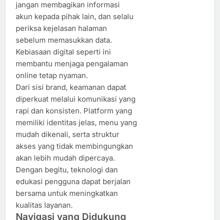
jangan membagikan informasi
akun kepada pihak lain, dan selalu
periksa kejelasan halaman
sebelum memasukkan data.
Kebiasaan digital seperti ini
membantu menjaga pengalaman
online tetap nyaman.
Dari sisi brand, keamanan dapat
diperkuat melalui komunikasi yang
rapi dan konsisten. Platform yang
memiliki identitas jelas, menu yang
mudah dikenali, serta struktur
akses yang tidak membingungkan
akan lebih mudah dipercaya.
Dengan begitu, teknologi dan
edukasi pengguna dapat berjalan
bersama untuk meningkatkan
kualitas layanan.
Navigasi yang Didukung