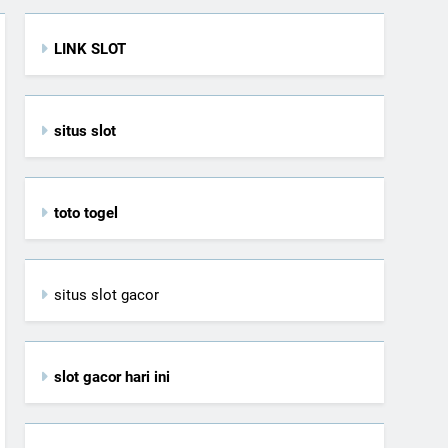
LINK SLOT
situs slot
toto togel
situs slot gacor
slot gacor hari ini