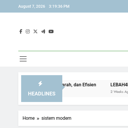
Skip
August 7, 2026
3:19:37 PM
to
content
Jag
Jaguar Re
 Lebih Ringkas, Terarah, dan Efisien
LEBAH4D dengan T
2 Weeks Ago
HEADLINES
Home
sistem modern