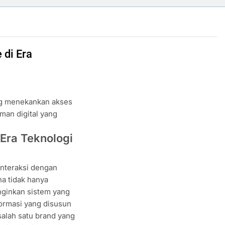
 di Era
ng menekankan akses
man digital yang
Era Teknologi
nteraksi dengan
na tidak hanya
nginkan sistem yang
formasi yang disusun
salah satu brand yang