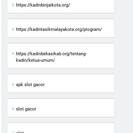
https://kadinbinjaikota.org/
https://kadintasikmalayakota.org/program/
https://kadinbekasikab.org/tentang-
kadin/ketua-umum/
apk slot gacor
slot gacor