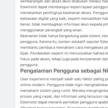
sembarangan dan akses akun dilakukan melalui hal
Edwinslot dapat membangun kepercayaan penggu
menekankan pentingnya keamanan akses. Pengguna
kebiasaan digital yang baik, seperti memastikan h
benar, tidak membagikan informasi akun kepada piha
menggunakan perangkat yang aman.
Keamanan tidak hanya bergantung pada sistem, teta
pengguna. Karena itu, konten edukatif seputar Edw
membantu pembaca memahami cara mengakses plat
bijak. Pendekatan seperti ini menunjukkan bahwa b
fokus pada akses, tetapi juga pada kenyamanan da
pengguna.
Pengalaman Pengguna sebagai Ni
User experience menjadi salah satu faktor paling p
online modern. Pengguna tidak ingin menghabiska
memahami sistem yang rumit. Mereka menginginkan
proses yang cepat, dan informasi yang tersusun rap
Edwinslot dapat menarik perhatian pengguna apab
diberikan terasa konsisten. Konsistensi membuat 