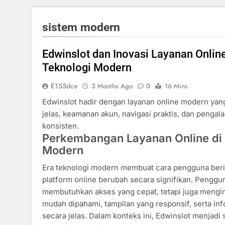
sistem modern
Edwinslot dan Inovasi Layanan Online
Teknologi Modern
E155dce
3 Months Ago
0
16 Mins
Edwinslot hadir dengan layanan online modern ya
jelas, keamanan akun, navigasi praktis, dan pengala
konsisten.
Perkembangan Layanan Online di 
Modern
Era teknologi modern membuat cara pengguna beri
platform online berubah secara signifikan. Penggu
membutuhkan akses yang cepat, tetapi juga mengi
mudah dipahami, tampilan yang responsif, serta in
secara jelas. Dalam konteks ini, Edwinslot menjadi 