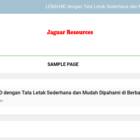
LEBAH4D dengan Tata Letak Sederhana dan M
EDWINSLOT dan Perannya dala
LEBAH4D dan Perannya dala
uar Resources
EDWINSLOT untuk Akses Digital yan
sources Menyediakan Solusi Konsultasi Energi Dan Sumber Day
LEBAH4D dengan Tata Letak Sederhana dan M
SAMPLE PAGE
EDWINSLOT dan Perannya dala
LEBAH4D dan Perannya dala
ata Letak Sederhana dan Mudah Dipahami di Berbagai Pera