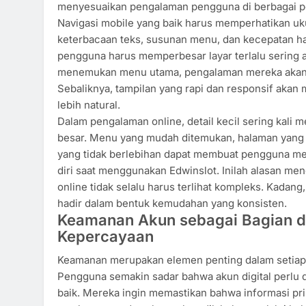
menyesuaikan pengalaman pengguna di berbagai p
Navigasi mobile yang baik harus memperhatikan uk
keterbacaan teks, susunan menu, dan kecepatan ha
pengguna harus memperbesar layar terlalu sering a
menemukan menu utama, pengalaman mereka akan
Sebaliknya, tampilan yang rapi dan responsif akan
lebih natural.
Dalam pengalaman online, detail kecil sering kali
besar. Menu yang mudah ditemukan, halaman yang s
yang tidak berlebihan dapat membuat pengguna me
diri saat menggunakan Edwinslot. Inilah alasan men
online tidak selalu harus terlihat kompleks. Kadang, 
hadir dalam bentuk kemudahan yang konsisten.
Keamanan Akun sebagai Bagian d
Kepercayaan
Keamanan merupakan elemen penting dalam setiap 
Pengguna semakin sadar bahwa akun digital perlu 
baik. Mereka ingin memastikan bahwa informasi pri