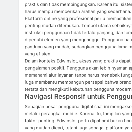
praktis dan tidak membingungkan. Karena itu, sist
harus mampu memberikan arahan yang sederhana.
Platform online yang profesional perlu memastika
penting mudah ditemukan. Tombol utama sebaiknya t
instruksi penggunaan tidak terlalu panjang, dan tam
dipenuhi elemen yang mengganggu. Pengguna ba
panduan yang mudah, sedangkan pengguna lama 
yang efisien.
Dalam konteks Edwinslot, akses yang praktis dapat 
pengalaman positif. Pengguna akan lebih nyaman a
memahami alur layanan tanpa harus menebak fungsi
juga membantu membangun persepsi bahwa brand m
tertata dan mengikuti kebutuhan pengguna modern
Navigasi Responsif untuk Penggu
Sebagian besar pengguna digital saat ini mengakse
melalui perangkat mobile. Karena itu, tampilan yan
faktor penting. Edwinslot perlu dipahami bukan ha
yang mudah dicari, tetapi juga sebagai platform y