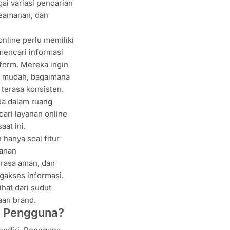
ai variasi pencarian
keamanan, dan
nline perlu memiliki
mencari informasi
form. Mereka ingin
a mudah, bagaimana
terasa konsisten.
da dalam ruang
ari layanan online
aat ini.
 hanya soal fitur
yanan
rasa aman, dan
akses informasi.
ihat dari sudut
aan brand.
i Pengguna?