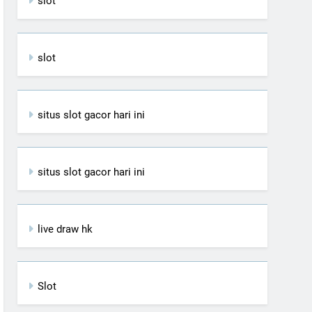
slot
slot
situs slot gacor hari ini
situs slot gacor hari ini
live draw hk
Slot