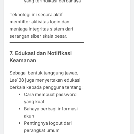
yang terindikasi berbahaya
Teknologi ini secara aktif
memfilter aktivitas login dan
menjaga integritas sistem dari
serangan siber skala besar.
7. Edukasi dan Notifikasi
Keamanan
Sebagai bentuk tanggung jawab,
Lae138 juga menyertakan edukasi
berkala kepada pengguna tentang:
Cara membuat password
yang kuat
Bahaya berbagi informasi
akun
Pentingnya logout dari
perangkat umum