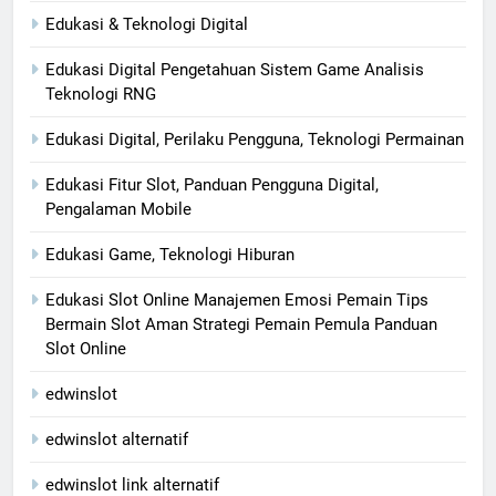
Edukasi & Teknologi Digital
Edukasi Digital Pengetahuan Sistem Game Analisis
Teknologi RNG
Edukasi Digital, Perilaku Pengguna, Teknologi Permainan
Edukasi Fitur Slot, Panduan Pengguna Digital,
Pengalaman Mobile
Edukasi Game, Teknologi Hiburan
Edukasi Slot Online Manajemen Emosi Pemain Tips
Bermain Slot Aman Strategi Pemain Pemula Panduan
Slot Online
edwinslot
edwinslot alternatif
edwinslot link alternatif