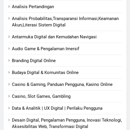
Analisis Pertandingan
Analisis Probabilitas,Transparansi Informasi,Keamanan
Akun,Literasi Sistem Digital
Antarmuka Digital dan Kemudahan Navigasi
Audio Game & Pengalaman Imersif
Branding Digital Online
Budaya Digital & Komunitas Online
Casino & Gaming, Panduan Pengguna, Kasino Online
Casino, Slot Games, Gambling
Data & Analitik | UX Digital | Perilaku Pengguna
Desain Digital, Pengalaman Pengguna, Inovasi Teknologi,
Aksesibilitas Web, Transformasi Digital