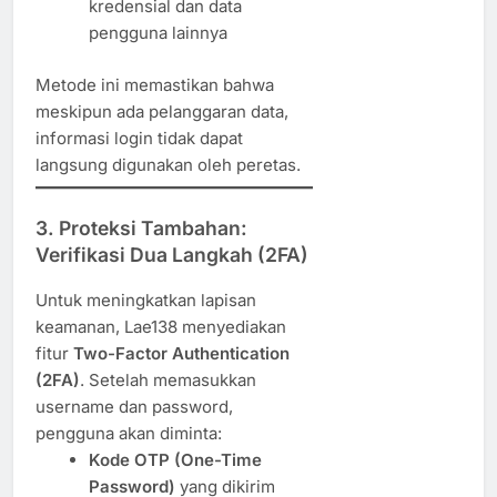
kredensial dan data
pengguna lainnya
Metode ini memastikan bahwa
meskipun ada pelanggaran data,
informasi login tidak dapat
langsung digunakan oleh peretas.
3. Proteksi Tambahan:
Verifikasi Dua Langkah (2FA)
Untuk meningkatkan lapisan
keamanan, Lae138 menyediakan
fitur
Two-Factor Authentication
(2FA)
. Setelah memasukkan
username dan password,
pengguna akan diminta:
Kode OTP (One-Time
Password)
yang dikirim