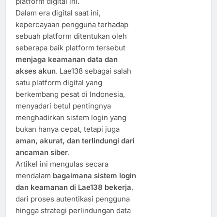
platform digital ini.
Dalam era digital saat ini,
kepercayaan pengguna terhadap
sebuah platform ditentukan oleh
seberapa baik platform tersebut
menjaga keamanan data dan
akses akun
. Lae138 sebagai salah
satu platform digital yang
berkembang pesat di Indonesia,
menyadari betul pentingnya
menghadirkan sistem login yang
bukan hanya cepat, tetapi juga
aman, akurat, dan terlindungi dari
ancaman siber
.
Artikel ini mengulas secara
mendalam
bagaimana sistem login
dan keamanan di Lae138 bekerja
,
dari proses autentikasi pengguna
hingga strategi perlindungan data