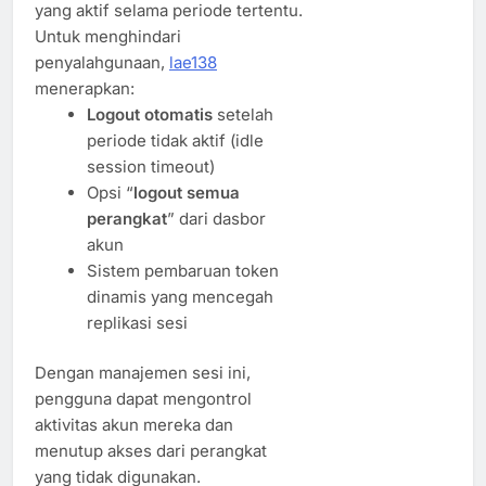
yang aktif selama periode tertentu.
Untuk menghindari
penyalahgunaan,
lae138
menerapkan:
Logout otomatis
setelah
periode tidak aktif (idle
session timeout)
Opsi “
logout semua
perangkat
” dari dasbor
akun
Sistem pembaruan token
dinamis yang mencegah
replikasi sesi
Dengan manajemen sesi ini,
pengguna dapat mengontrol
aktivitas akun mereka dan
menutup akses dari perangkat
yang tidak digunakan.