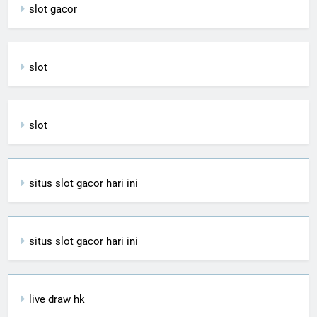
slot gacor
slot
slot
situs slot gacor hari ini
situs slot gacor hari ini
live draw hk