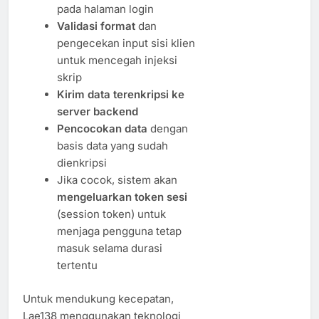
pada halaman login
Validasi format
dan
pengecekan input sisi klien
untuk mencegah injeksi
skrip
Kirim data terenkripsi ke
server backend
Pencocokan data
dengan
basis data yang sudah
dienkripsi
Jika cocok, sistem akan
mengeluarkan token sesi
(session token) untuk
menjaga pengguna tetap
masuk selama durasi
tertentu
Untuk mendukung kecepatan,
Lae138 menggunakan teknologi