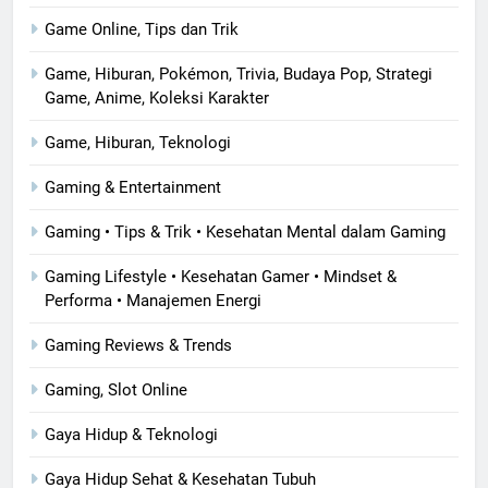
Game Online, Tips dan Trik
Game, Hiburan, Pokémon, Trivia, Budaya Pop, Strategi
Game, Anime, Koleksi Karakter
Game, Hiburan, Teknologi
Gaming & Entertainment
Gaming • Tips & Trik • Kesehatan Mental dalam Gaming
Gaming Lifestyle • Kesehatan Gamer • Mindset &
Performa • Manajemen Energi
Gaming Reviews & Trends
Gaming, Slot Online
Gaya Hidup & Teknologi
Gaya Hidup Sehat & Kesehatan Tubuh