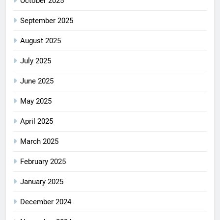
October 2025
September 2025
August 2025
July 2025
June 2025
May 2025
April 2025
March 2025
February 2025
January 2025
December 2024