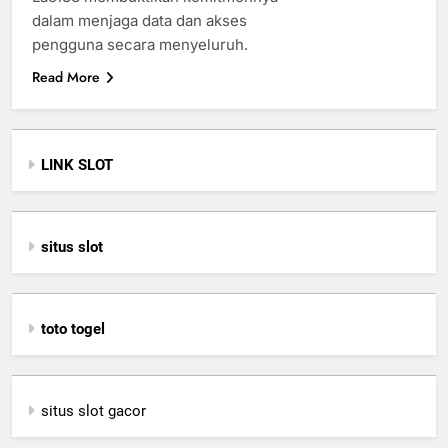
dalam menjaga data dan akses
pengguna secara menyeluruh.
Read More
LINK SLOT
situs slot
toto togel
situs slot gacor