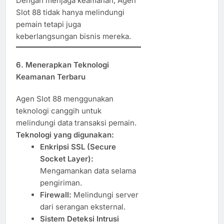
Dengan menjaga keamanan, Agen
Slot 88 tidak hanya melindungi
pemain tetapi juga
keberlangsungan bisnis mereka.
6. Menerapkan Teknologi
Keamanan Terbaru
Agen Slot 88 menggunakan
teknologi canggih untuk
melindungi data transaksi pemain.
Teknologi yang digunakan:
Enkripsi SSL (Secure
Socket Layer):
Mengamankan data selama
pengiriman.
Firewall:
Melindungi server
dari serangan eksternal.
Sistem Deteksi Intrusi