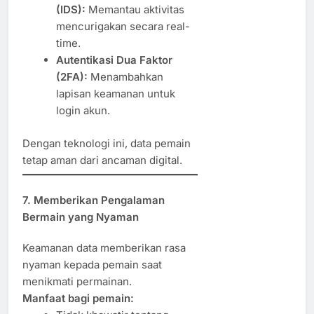
(IDS):
Memantau aktivitas
mencurigakan secara real-
time.
Autentikasi Dua Faktor
(2FA):
Menambahkan
lapisan keamanan untuk
login akun.
Dengan teknologi ini, data pemain
tetap aman dari ancaman digital.
7. Memberikan Pengalaman
Bermain yang Nyaman
Keamanan data memberikan rasa
nyaman kepada pemain saat
menikmati permainan.
Manfaat bagi pemain: