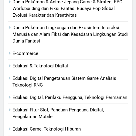
Dunia Pokémon & Anime Jepang Game & Strategi RPG
Worldbuilding dan Fiksi Fantasi Budaya Pop Global
Evolusi Karakter dan Kreativitas
Dunia Pokémon Lingkungan dan Ekosistem Interaksi
Manusia dan Alam Fiksi dan Kesadaran Lingkungan Studi
Dunia Fantasi
E-commerce
Edukasi & Teknologi Digital
Edukasi Digital Pengetahuan Sistem Game Analisis
Teknologi RNG
Edukasi Digital, Perilaku Pengguna, Teknologi Permainan
Edukasi Fitur Slot, Panduan Pengguna Digital,
Pengalaman Mobile
Edukasi Game, Teknologi Hiburan