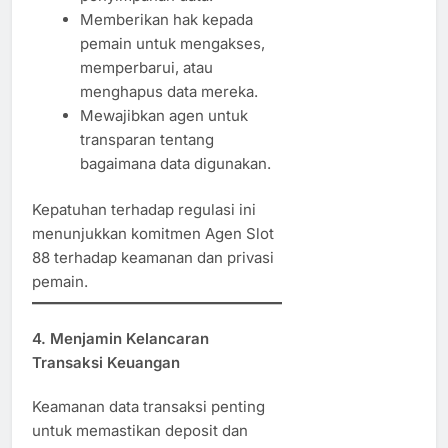
Memberikan hak kepada
pemain untuk mengakses,
memperbarui, atau
menghapus data mereka.
Mewajibkan agen untuk
transparan tentang
bagaimana data digunakan.
Kepatuhan terhadap regulasi ini
menunjukkan komitmen Agen Slot
88 terhadap keamanan dan privasi
pemain.
4. Menjamin Kelancaran
Transaksi Keuangan
Keamanan data transaksi penting
untuk memastikan deposit dan