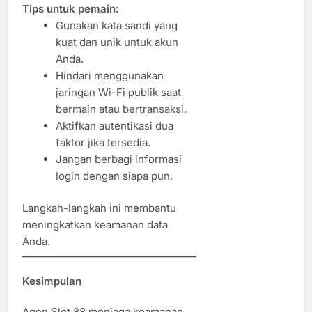
Tips untuk pemain:
Gunakan kata sandi yang
kuat dan unik untuk akun
Anda.
Hindari menggunakan
jaringan Wi-Fi publik saat
bermain atau bertransaksi.
Aktifkan autentikasi dua
faktor jika tersedia.
Jangan berbagi informasi
login dengan siapa pun.
Langkah-langkah ini membantu
meningkatkan keamanan data
Anda.
Kesimpulan
Agen Slot 88 menjaga keamanan