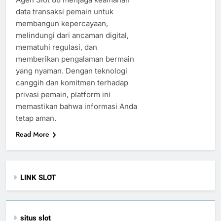
data transaksi pemain untuk
membangun kepercayaan,
melindungi dari ancaman digital,
mematuhi regulasi, dan
memberikan pengalaman bermain
yang nyaman. Dengan teknologi
canggih dan komitmen terhadap
privasi pemain, platform ini
memastikan bahwa informasi Anda
tetap aman.
Read More
LINK SLOT
situs slot