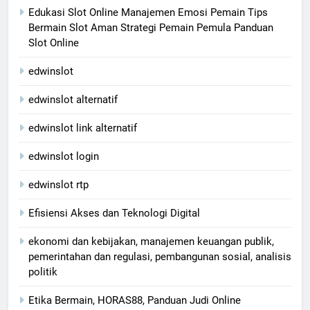
Edukasi Slot Online Manajemen Emosi Pemain Tips
Bermain Slot Aman Strategi Pemain Pemula Panduan
Slot Online
edwinslot
edwinslot alternatif
edwinslot link alternatif
edwinslot login
edwinslot rtp
Efisiensi Akses dan Teknologi Digital
ekonomi dan kebijakan, manajemen keuangan publik,
pemerintahan dan regulasi, pembangunan sosial, analisis
politik
Etika Bermain, HORAS88, Panduan Judi Online