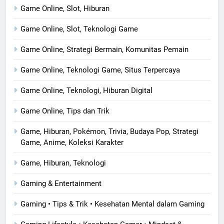
Game Online, Slot, Hiburan
Game Online, Slot, Teknologi Game
Game Online, Strategi Bermain, Komunitas Pemain
Game Online, Teknologi Game, Situs Terpercaya
Game Online, Teknologi, Hiburan Digital
Game Online, Tips dan Trik
Game, Hiburan, Pokémon, Trivia, Budaya Pop, Strategi
Game, Anime, Koleksi Karakter
Game, Hiburan, Teknologi
Gaming & Entertainment
Gaming • Tips & Trik • Kesehatan Mental dalam Gaming