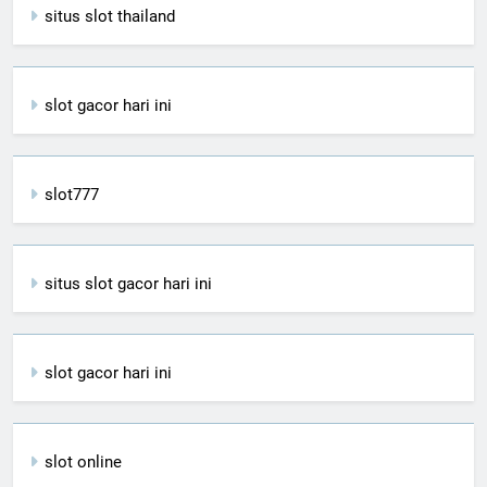
situs slot thailand
slot gacor hari ini
slot777
situs slot gacor hari ini
slot gacor hari ini
slot online