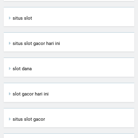
situs slot
situs slot gacor hari ini
slot dana
slot gacor hari ini
situs slot gacor