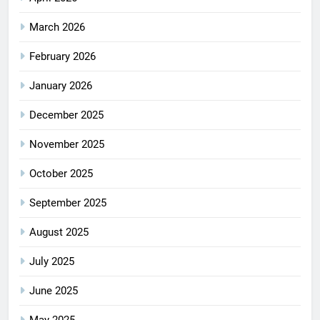
March 2026
February 2026
January 2026
December 2025
November 2025
October 2025
September 2025
August 2025
July 2025
June 2025