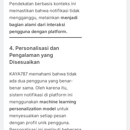
Pendekatan berbasis konteks ini
memastikan bahwa notifikasi tidak
mengganggu, melainkan
menjadi
bagian alami dari interaksi
pengguna dengan platform.
4. Personalisasi dan
Pengalaman yang
Disesuaikan
KAYA787 memahami bahwa tidak
ada dua pengguna yang benar-
benar sama. Oleh karena itu,
sistem notifikasi di platform ini
menggunakan
machine learning
personalization model
untuk
menyesuaikan setiap pesan
dengan profil unik pengguna.
Personalisasi ini meliputi beberapa