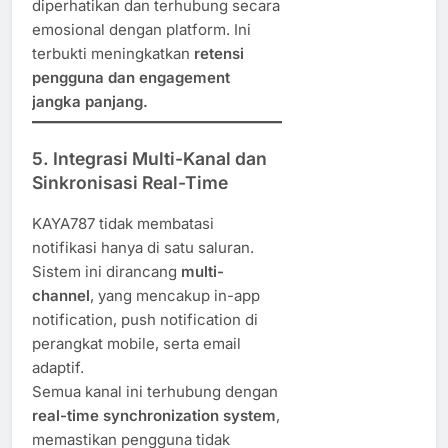
diperhatikan dan terhubung secara
emosional dengan platform. Ini
terbukti meningkatkan
retensi
pengguna dan engagement
jangka panjang.
5. Integrasi Multi-Kanal dan
Sinkronisasi Real-Time
KAYA787 tidak membatasi
notifikasi hanya di satu saluran.
Sistem ini dirancang
multi-
channel
, yang mencakup in-app
notification, push notification di
perangkat mobile, serta email
adaptif.
Semua kanal ini terhubung dengan
real-time synchronization system
,
memastikan pengguna tidak