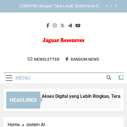
Skip
EDWINSLOT dan Perannya dalam Mendukung
to
Aktivitas Digital Harian
content
LEBAH4D dan Perannya dalam Mendukung
Aktivitas Digital Harian
EDWINSLOT untuk Akses Digital yang Lebih
Ringkas, Terarah, dan Efisien
LEBAH4D dengan Tata Letak Sederhana dan
Mudah Dipahami di Berbagai Perangkat
Jaguar
Jaguar Resources Menyediakan Solusi
EDWINSLOT dan Perannya dalam Mendukung
NEWSLETTER
RANDOM NEWS
Aktivitas Digital Harian
Resources
Konsultasi Energi Dan Sumber Daya
LEBAH4D dan Perannya dalam Mendukung
Yang Inovatif. Untuk Masa Depan Yang
Aktivitas Digital Harian
MENU
Berkelanjutan.
WINSLOT untuk Akses Digital yang Lebih Ringkas, Terarah, dan
HEADLINES
Week Ago
Home
sistem AI