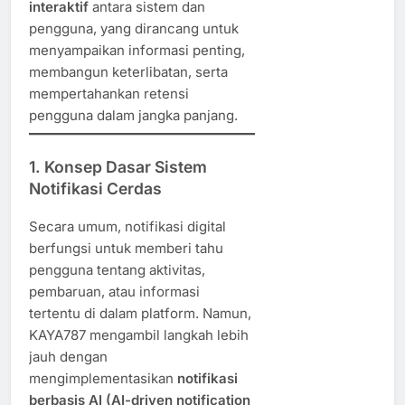
interaktif
antara sistem dan
pengguna, yang dirancang untuk
menyampaikan informasi penting,
membangun keterlibatan, serta
mempertahankan retensi
pengguna dalam jangka panjang.
1. Konsep Dasar Sistem
Notifikasi Cerdas
Secara umum, notifikasi digital
berfungsi untuk memberi tahu
pengguna tentang aktivitas,
pembaruan, atau informasi
tertentu di dalam platform. Namun,
KAYA787 mengambil langkah lebih
jauh dengan
mengimplementasikan
notifikasi
berbasis AI (AI-driven notification