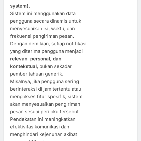
system).
Sistem ini menggunakan data
pengguna secara dinamis untuk
menyesuaikan isi, waktu, dan
frekuensi pengiriman pesan.
Dengan demikian, setiap notifikasi
yang diterima pengguna menjadi
relevan, personal, dan
kontekstual
, bukan sekadar
pemberitahuan generik.
Misalnya, jika pengguna sering
berinteraksi di jam tertentu atau
mengakses fitur spesifik, sistem
akan menyesuaikan pengiriman
pesan sesuai perilaku tersebut.
Pendekatan ini meningkatkan
efektivitas komunikasi dan
menghindari kejenuhan akibat