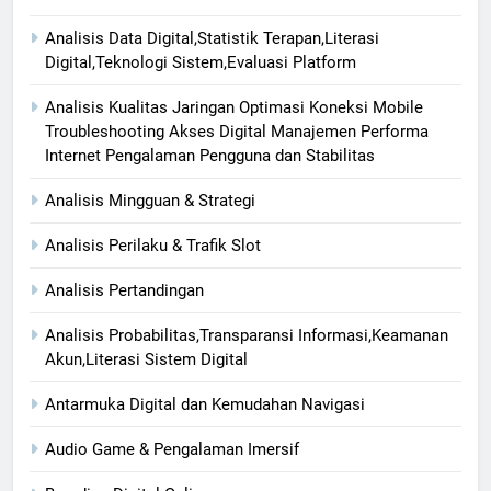
Analisis Data Digital,Statistik Terapan,Literasi
Digital,Teknologi Sistem,Evaluasi Platform
Analisis Kualitas Jaringan Optimasi Koneksi Mobile
Troubleshooting Akses Digital Manajemen Performa
Internet Pengalaman Pengguna dan Stabilitas
Analisis Mingguan & Strategi
Analisis Perilaku & Trafik Slot
Analisis Pertandingan
Analisis Probabilitas,Transparansi Informasi,Keamanan
Akun,Literasi Sistem Digital
Antarmuka Digital dan Kemudahan Navigasi
Audio Game & Pengalaman Imersif