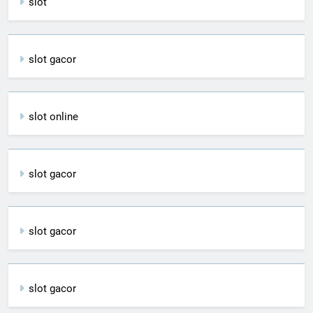
slot
slot gacor
slot online
slot gacor
slot gacor
slot gacor