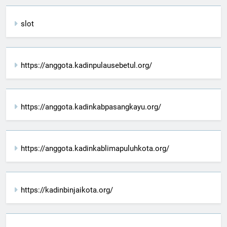
slot
https://anggota.kadinpulausebetul.org/
https://anggota.kadinkabpasangkayu.org/
https://anggota.kadinkablimapuluhkota.org/
https://kadinbinjaikota.org/