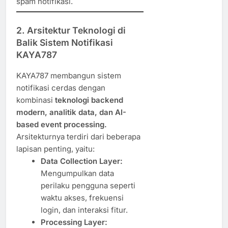
spam notifikasi.
2. Arsitektur Teknologi di
Balik Sistem Notifikasi
KAYA787
KAYA787 membangun sistem
notifikasi cerdas dengan
kombinasi
teknologi backend
modern, analitik data, dan AI-
based event processing.
Arsitekturnya terdiri dari beberapa
lapisan penting, yaitu:
Data Collection Layer:
Mengumpulkan data
perilaku pengguna seperti
waktu akses, frekuensi
login, dan interaksi fitur.
Processing Layer: