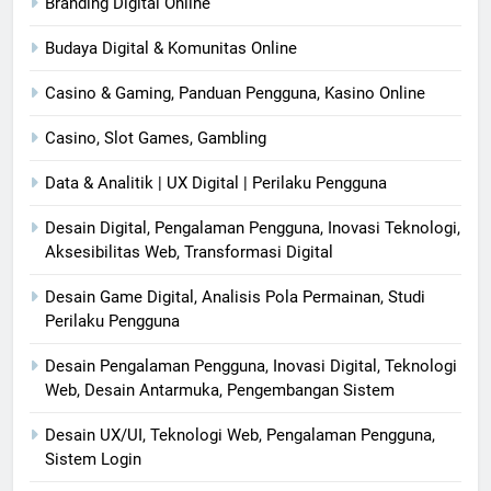
Branding Digital Online
Budaya Digital & Komunitas Online
Casino & Gaming, Panduan Pengguna, Kasino Online
Casino, Slot Games, Gambling
Data & Analitik | UX Digital | Perilaku Pengguna
Desain Digital, Pengalaman Pengguna, Inovasi Teknologi,
Aksesibilitas Web, Transformasi Digital
Desain Game Digital, Analisis Pola Permainan, Studi
Perilaku Pengguna
Desain Pengalaman Pengguna, Inovasi Digital, Teknologi
Web, Desain Antarmuka, Pengembangan Sistem
Desain UX/UI, Teknologi Web, Pengalaman Pengguna,
Sistem Login