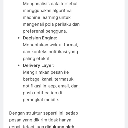
Menganalisis data tersebut
menggunakan algoritma
machine learning untuk
mengenali pola perilaku dan
preferensi pengguna.
Decision Engine:
Menentukan waktu, format,
dan konteks notifikasi yang
paling efektif.
Delivery Layer:
Mengirimkan pesan ke
berbagai kanal, termasuk
notifikasi in-app, email, dan
push notification di
perangkat mobile.
Dengan struktur seperti ini, setiap
pesan yang dikirim tidak hanya
cepat, tetapi juga
didukung oleh