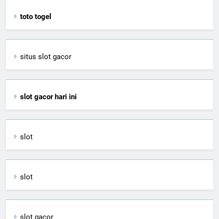
toto togel
situs slot gacor
slot gacor hari ini
slot
slot
slot gacor