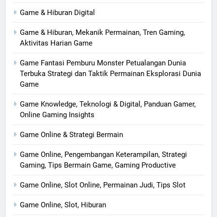
Game & Hiburan Digital
Game & Hiburan, Mekanik Permainan, Tren Gaming,
Aktivitas Harian Game
Game Fantasi Pemburu Monster Petualangan Dunia
Terbuka Strategi dan Taktik Permainan Eksplorasi Dunia
Game
Game Knowledge, Teknologi & Digital, Panduan Gamer,
Online Gaming Insights
Game Online & Strategi Bermain
Game Online, Pengembangan Keterampilan, Strategi
Gaming, Tips Bermain Game, Gaming Productive
Game Online, Slot Online, Permainan Judi, Tips Slot
Game Online, Slot, Hiburan