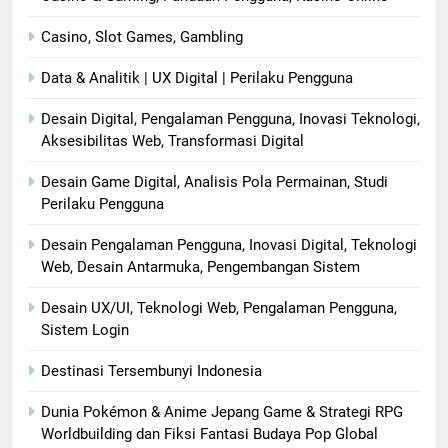
Casino, Slot Games, Gambling
Data & Analitik | UX Digital | Perilaku Pengguna
Desain Digital, Pengalaman Pengguna, Inovasi Teknologi,
Aksesibilitas Web, Transformasi Digital
Desain Game Digital, Analisis Pola Permainan, Studi
Perilaku Pengguna
Desain Pengalaman Pengguna, Inovasi Digital, Teknologi
Web, Desain Antarmuka, Pengembangan Sistem
Desain UX/UI, Teknologi Web, Pengalaman Pengguna,
Sistem Login
Destinasi Tersembunyi Indonesia
Dunia Pokémon & Anime Jepang Game & Strategi RPG
Worldbuilding dan Fiksi Fantasi Budaya Pop Global