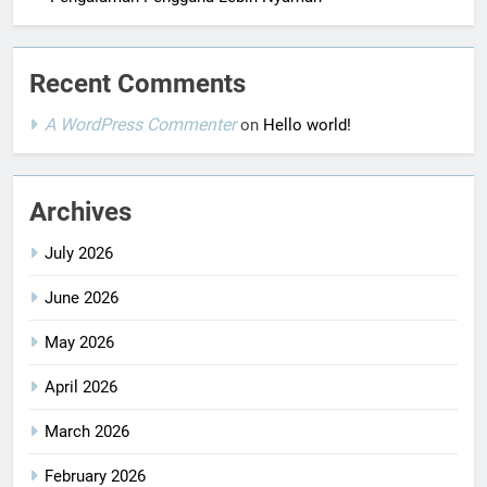
Recent Comments
A WordPress Commenter
on
Hello world!
Archives
July 2026
June 2026
May 2026
April 2026
March 2026
February 2026