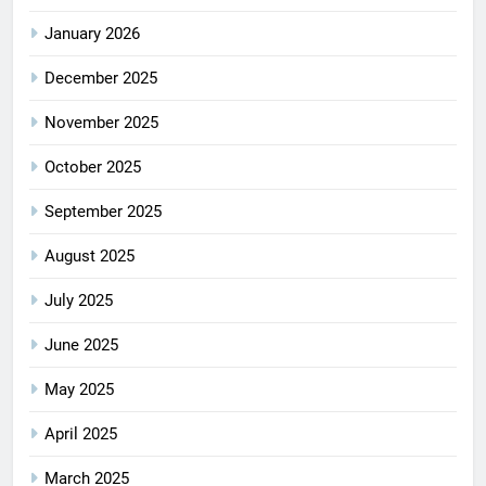
January 2026
December 2025
November 2025
October 2025
September 2025
August 2025
July 2025
June 2025
May 2025
April 2025
March 2025