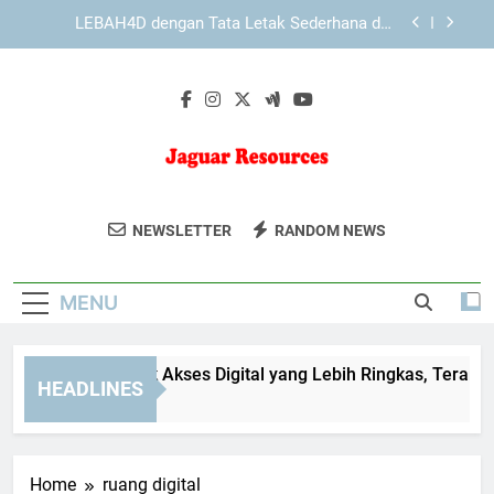
Skip
EDWINSLOT dan Perannya dalam Mendukung
to
Aktivitas Digital Harian
content
LEBAH4D dan Perannya dalam Mendukung
Aktivitas Digital Harian
EDWINSLOT untuk Akses Digital yang Lebih
Ringkas, Terarah, dan Efisien
LEBAH4D dengan Tata Letak Sederhana dan
Mudah Dipahami di Berbagai Perangkat
Jaguar
Jaguar Resources Menyediakan Solusi
EDWINSLOT dan Perannya dalam Mendukung
NEWSLETTER
RANDOM NEWS
Aktivitas Digital Harian
Resources
Konsultasi Energi Dan Sumber Daya
LEBAH4D dan Perannya dalam Mendukung
Yang Inovatif. Untuk Masa Depan Yang
Aktivitas Digital Harian
MENU
Berkelanjutan.
WINSLOT untuk Akses Digital yang Lebih Ringkas, Terarah, dan
HEADLINES
Weeks Ago
Home
ruang digital