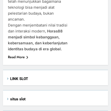
telah menunjukkan bagaimana
teknologi bisa menjadi alat
pelestarian budaya, bukan
ancaman.
Dengan menjembatani nilai tradisi
dan interaksi modern,
Horas88
menjadi simbol kebanggaan,
kebersamaan, dan keberlanjutan
identitas budaya di era global.
Read More
LINK SLOT
situs slot