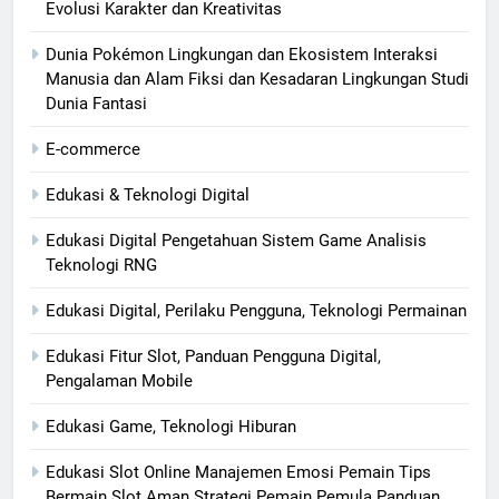
Evolusi Karakter dan Kreativitas
Dunia Pokémon Lingkungan dan Ekosistem Interaksi
Manusia dan Alam Fiksi dan Kesadaran Lingkungan Studi
Dunia Fantasi
E-commerce
Edukasi & Teknologi Digital
Edukasi Digital Pengetahuan Sistem Game Analisis
Teknologi RNG
Edukasi Digital, Perilaku Pengguna, Teknologi Permainan
Edukasi Fitur Slot, Panduan Pengguna Digital,
Pengalaman Mobile
Edukasi Game, Teknologi Hiburan
Edukasi Slot Online Manajemen Emosi Pemain Tips
Bermain Slot Aman Strategi Pemain Pemula Panduan