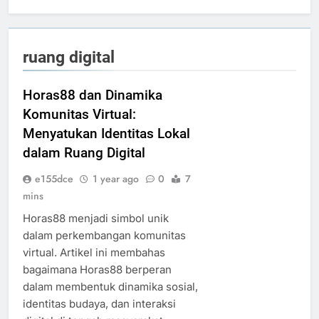
ruang digital
Horas88 dan Dinamika
Komunitas Virtual:
Menyatukan Identitas Lokal
dalam Ruang Digital
e155dce
1 year ago
0
7
mins
Horas88 menjadi simbol unik
dalam perkembangan komunitas
virtual. Artikel ini membahas
bagaimana Horas88 berperan
dalam membentuk dinamika sosial,
identitas budaya, dan interaksi