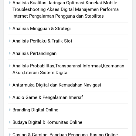
Analisis Kualitas Jaringan Optimasi Koneksi Mobile
Troubleshooting Akses Digital Manajemen Performa
Internet Pengalaman Pengguna dan Stabilitas
Analisis Mingguan & Strategi
Analisis Perilaku & Trafik Slot
Analisis Pertandingan
Analisis Probabilitas,Transparansi Informasi,Keamanan
Akun,Literasi Sistem Digital
Antarmuka Digital dan Kemudahan Navigasi
Audio Game & Pengalaman Imersif
Branding Digital Online
Budaya Digital & Komunitas Online
Casino & Gaming, Panduan Pengguna, Kasino Online