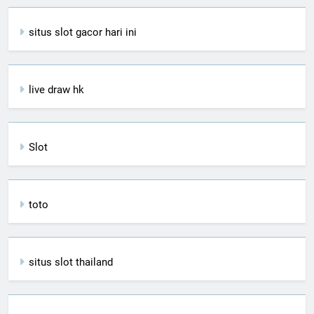
situs slot gacor hari ini
live draw hk
Slot
toto
situs slot thailand