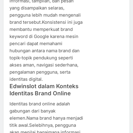
informasi, tampilan, dan pesan
yang disampaikan selaras,
pengguna lebih mudah mengenali
brand tersebut.Konsistensi ini juga
membantu memperkuat brand
keyword di Google karena mesin
pencari dapat memahami
hubungan antara nama brand dan
topik-topik pendukung seperti
akses aman, navigasi sederhana,
pengalaman pengguna, serta
identitas digital.
Edwinslot dalam Konteks
Identitas Brand Online
Identitas brand online adalah
gabungan dari banyak
elemen.Nama brand hanya menjadi
titik awal.Selebihnya, pengguna
akan menilai bagaimana informasi