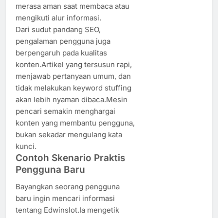
merasa aman saat membaca atau
mengikuti alur informasi.
Dari sudut pandang SEO,
pengalaman pengguna juga
berpengaruh pada kualitas
konten.Artikel yang tersusun rapi,
menjawab pertanyaan umum, dan
tidak melakukan keyword stuffing
akan lebih nyaman dibaca.Mesin
pencari semakin menghargai
konten yang membantu pengguna,
bukan sekadar mengulang kata
kunci.
Contoh Skenario Praktis
Pengguna Baru
Bayangkan seorang pengguna
baru ingin mencari informasi
tentang Edwinslot.Ia mengetik