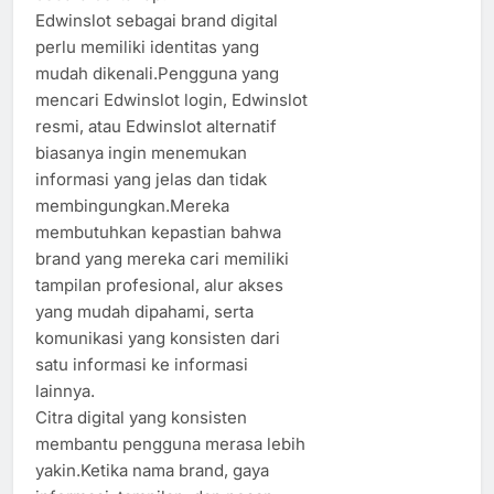
Edwinslot sebagai brand digital
perlu memiliki identitas yang
mudah dikenali.Pengguna yang
mencari Edwinslot login, Edwinslot
resmi, atau Edwinslot alternatif
biasanya ingin menemukan
informasi yang jelas dan tidak
membingungkan.Mereka
membutuhkan kepastian bahwa
brand yang mereka cari memiliki
tampilan profesional, alur akses
yang mudah dipahami, serta
komunikasi yang konsisten dari
satu informasi ke informasi
lainnya.
Citra digital yang konsisten
membantu pengguna merasa lebih
yakin.Ketika nama brand, gaya