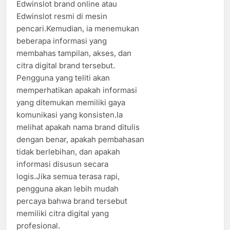
Edwinslot brand online atau
Edwinslot resmi di mesin
pencari.Kemudian, ia menemukan
beberapa informasi yang
membahas tampilan, akses, dan
citra digital brand tersebut.
Pengguna yang teliti akan
memperhatikan apakah informasi
yang ditemukan memiliki gaya
komunikasi yang konsisten.Ia
melihat apakah nama brand ditulis
dengan benar, apakah pembahasan
tidak berlebihan, dan apakah
informasi disusun secara
logis.Jika semua terasa rapi,
pengguna akan lebih mudah
percaya bahwa brand tersebut
memiliki citra digital yang
profesional.