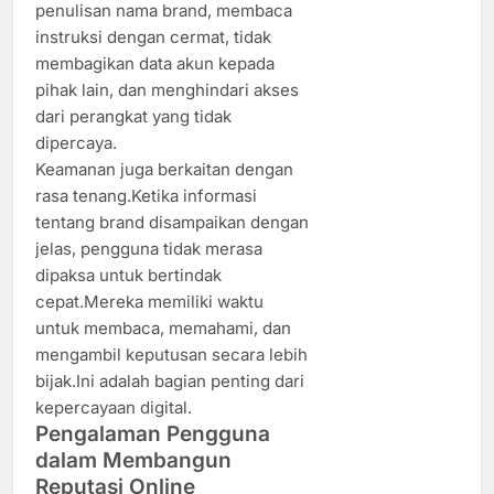
penulisan nama brand, membaca
instruksi dengan cermat, tidak
membagikan data akun kepada
pihak lain, dan menghindari akses
dari perangkat yang tidak
dipercaya.
Keamanan juga berkaitan dengan
rasa tenang.Ketika informasi
tentang brand disampaikan dengan
jelas, pengguna tidak merasa
dipaksa untuk bertindak
cepat.Mereka memiliki waktu
untuk membaca, memahami, dan
mengambil keputusan secara lebih
bijak.Ini adalah bagian penting dari
kepercayaan digital.
Pengalaman Pengguna
dalam Membangun
Reputasi Online