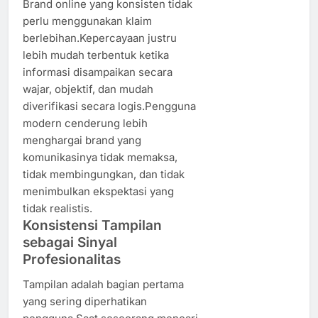
Brand online yang konsisten tidak
perlu menggunakan klaim
berlebihan.Kepercayaan justru
lebih mudah terbentuk ketika
informasi disampaikan secara
wajar, objektif, dan mudah
diverifikasi secara logis.Pengguna
modern cenderung lebih
menghargai brand yang
komunikasinya tidak memaksa,
tidak membingungkan, dan tidak
menimbulkan ekspektasi yang
tidak realistis.
Konsistensi Tampilan
sebagai Sinyal
Profesionalitas
Tampilan adalah bagian pertama
yang sering diperhatikan