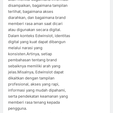
disampaikan, bagaimana tampilan
terlihat, bagaimana akses
diarahkan, dan bagaimana brand
memberi rasa aman saat dicari
atau digunakan secara digital.
Dalam konteks Edwinslot, identitas
digital yang kuat dapat dibangun
melalui narasi yang
konsisten.Artinya, setiap
pembahasan tentang brand
sebaiknya memiliki arah yang
jelas.Misalnya, Edwinslot dapat
dikaitkan dengan tampilan
profesional, akses yang rapi,
informasi yang mudah dipahami,
serta pendekatan keamanan yang
memberi rasa tenang kepada
pengguna.