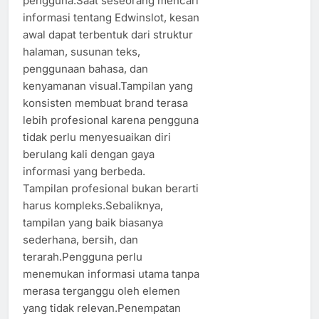
pengguna.Saat seseorang mencari
informasi tentang Edwinslot, kesan
awal dapat terbentuk dari struktur
halaman, susunan teks,
penggunaan bahasa, dan
kenyamanan visual.Tampilan yang
konsisten membuat brand terasa
lebih profesional karena pengguna
tidak perlu menyesuaikan diri
berulang kali dengan gaya
informasi yang berbeda.
Tampilan profesional bukan berarti
harus kompleks.Sebaliknya,
tampilan yang baik biasanya
sederhana, bersih, dan
terarah.Pengguna perlu
menemukan informasi utama tanpa
merasa terganggu oleh elemen
yang tidak relevan.Penempatan