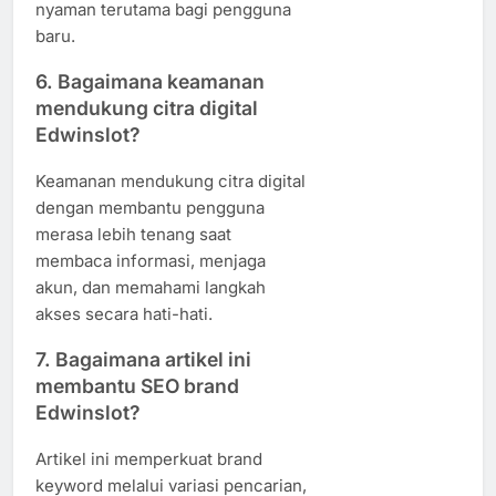
nyaman terutama bagi pengguna
baru.
6. Bagaimana keamanan
mendukung citra digital
Edwinslot?
Keamanan mendukung citra digital
dengan membantu pengguna
merasa lebih tenang saat
membaca informasi, menjaga
akun, dan memahami langkah
akses secara hati-hati.
7. Bagaimana artikel ini
membantu SEO brand
Edwinslot?
Artikel ini memperkuat brand
keyword melalui variasi pencarian,