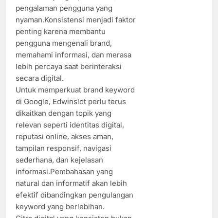
pengalaman pengguna yang
nyaman.Konsistensi menjadi faktor
penting karena membantu
pengguna mengenali brand,
memahami informasi, dan merasa
lebih percaya saat berinteraksi
secara digital.
Untuk memperkuat brand keyword
di Google, Edwinslot perlu terus
dikaitkan dengan topik yang
relevan seperti identitas digital,
reputasi online, akses aman,
tampilan responsif, navigasi
sederhana, dan kejelasan
informasi.Pembahasan yang
natural dan informatif akan lebih
efektif dibandingkan pengulangan
keyword yang berlebihan.