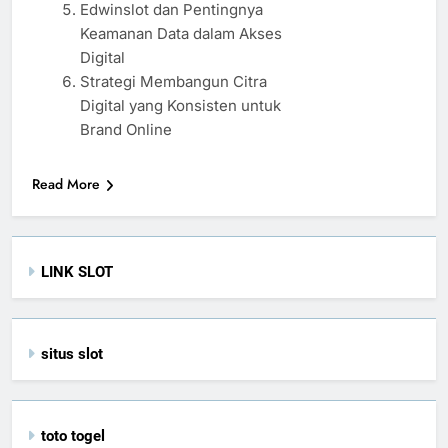
Edwinslot dan Pentingnya
Keamanan Data dalam Akses
Digital
Strategi Membangun Citra
Digital yang Konsisten untuk
Brand Online
Read More
LINK SLOT
situs slot
toto togel