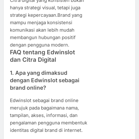
Citra digital yang konsisten bukan
hanya strategi visual, tetapi juga
strategi kepercayaan.Brand yang
mampu menjaga konsistensi
komunikasi akan lebih mudah
membangun hubungan positif
dengan pengguna modern.
FAQ tentang Edwinslot
dan Citra Digital
1. Apa yang dimaksud
dengan Edwinslot sebagai
brand online?
Edwinslot sebagai brand online
merujuk pada bagaimana nama,
tampilan, akses, informasi, dan
pengalaman pengguna membentuk
identitas digital brand di internet.