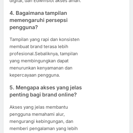
digital, dan Edwinslot akses aman.
4. Bagaimana tampilan
memengaruhi persepsi
pengguna?
Tampilan yang rapi dan konsisten
membuat brand terasa lebih
profesional.Sebaliknya, tampilan
yang membingungkan dapat
menurunkan kenyamanan dan
kepercayaan pengguna.
5. Mengapa akses yang jelas
penting bagi brand online?
Akses yang jelas membantu
pengguna memahami alur,
mengurangi kebingungan, dan
memberi pengalaman yang lebih