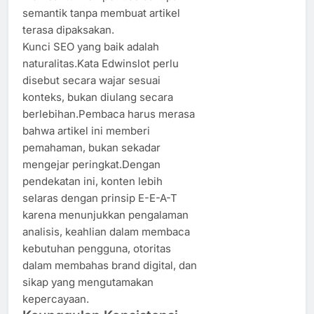
semantik tanpa membuat artikel
terasa dipaksakan.
Kunci SEO yang baik adalah
naturalitas.Kata Edwinslot perlu
disebut secara wajar sesuai
konteks, bukan diulang secara
berlebihan.Pembaca harus merasa
bahwa artikel ini memberi
pemahaman, bukan sekadar
mengejar peringkat.Dengan
pendekatan ini, konten lebih
selaras dengan prinsip E-E-A-T
karena menunjukkan pengalaman
analisis, keahlian dalam membaca
kebutuhan pengguna, otoritas
dalam membahas brand digital, dan
sikap yang mengutamakan
kepercayaan.