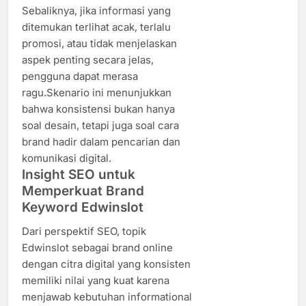
Sebaliknya, jika informasi yang
ditemukan terlihat acak, terlalu
promosi, atau tidak menjelaskan
aspek penting secara jelas,
pengguna dapat merasa
ragu.Skenario ini menunjukkan
bahwa konsistensi bukan hanya
soal desain, tetapi juga soal cara
brand hadir dalam pencarian dan
komunikasi digital.
Insight SEO untuk
Memperkuat Brand
Keyword Edwinslot
Dari perspektif SEO, topik
Edwinslot sebagai brand online
dengan citra digital yang konsisten
memiliki nilai yang kuat karena
menjawab kebutuhan informational