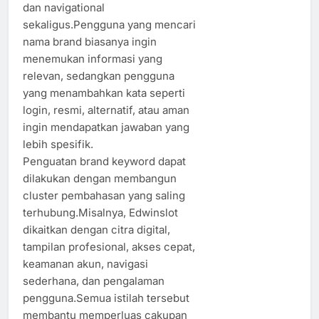
dan navigational
sekaligus.Pengguna yang mencari
nama brand biasanya ingin
menemukan informasi yang
relevan, sedangkan pengguna
yang menambahkan kata seperti
login, resmi, alternatif, atau aman
ingin mendapatkan jawaban yang
lebih spesifik.
Penguatan brand keyword dapat
dilakukan dengan membangun
cluster pembahasan yang saling
terhubung.Misalnya, Edwinslot
dikaitkan dengan citra digital,
tampilan profesional, akses cepat,
keamanan akun, navigasi
sederhana, dan pengalaman
pengguna.Semua istilah tersebut
membantu memperluas cakupan