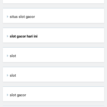
situs slot gacor
slot gacor hari ini
slot
slot
slot gacor