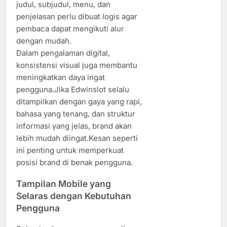
judul, subjudul, menu, dan
penjelasan perlu dibuat logis agar
pembaca dapat mengikuti alur
dengan mudah.
Dalam pengalaman digital,
konsistensi visual juga membantu
meningkatkan daya ingat
pengguna.Jika Edwinslot selalu
ditampilkan dengan gaya yang rapi,
bahasa yang tenang, dan struktur
informasi yang jelas, brand akan
lebih mudah diingat.Kesan seperti
ini penting untuk memperkuat
posisi brand di benak pengguna.
Tampilan Mobile yang
Selaras dengan Kebutuhan
Pengguna