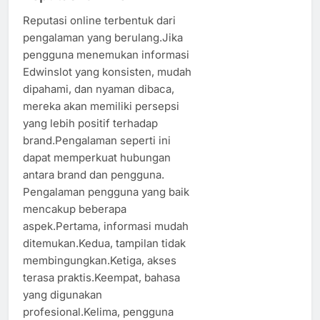
Reputasi online terbentuk dari
pengalaman yang berulang.Jika
pengguna menemukan informasi
Edwinslot yang konsisten, mudah
dipahami, dan nyaman dibaca,
mereka akan memiliki persepsi
yang lebih positif terhadap
brand.Pengalaman seperti ini
dapat memperkuat hubungan
antara brand dan pengguna.
Pengalaman pengguna yang baik
mencakup beberapa
aspek.Pertama, informasi mudah
ditemukan.Kedua, tampilan tidak
membingungkan.Ketiga, akses
terasa praktis.Keempat, bahasa
yang digunakan
profesional.Kelima, pengguna