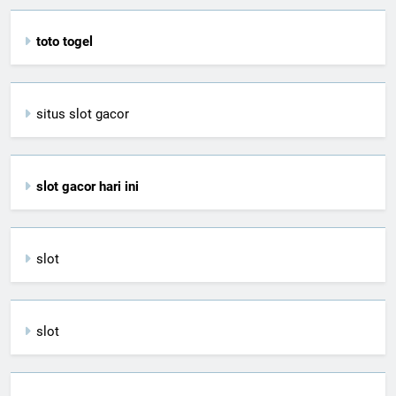
toto togel
situs slot gacor
slot gacor hari ini
slot
slot