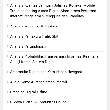
Analisis Kualitas Jaringan Optimasi Koneksi Mobile
Troubleshooting Akses Digital Manajemen Performa
Internet Pengalaman Pengguna dan Stabilitas
Analisis Mingguan & Strategi
Analisis Perilaku & Trafik Slot
Analisis Pertandingan
Analisis Probabilitas,Transparansi Informasi,Keamanan
Akun,Literasi Sistem Digital
Antarmuka Digital dan Kemudahan Navigasi
Audio Game & Pengalaman Imersif
Branding Digital Online
Budaya Digital & Komunitas Online