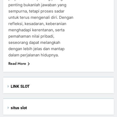
penting bukanlah jawaban yang
sempurna, tetapi proses sadar
untuk terus mengenali diri. Dengan
refleksi, kesadaran, keberanian
menghadapi kerentanan, serta
pemahaman nilai pribadi,
seseorang dapat melangkah
dengan lebih jelas dan mantap
dalam perjalanan hidupnya.
Read More
LINK SLOT
situs slot