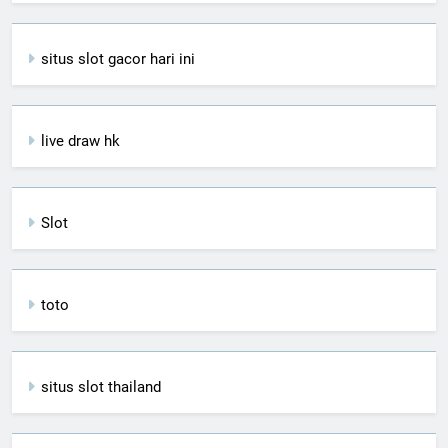
situs slot gacor hari ini
live draw hk
Slot
toto
situs slot thailand