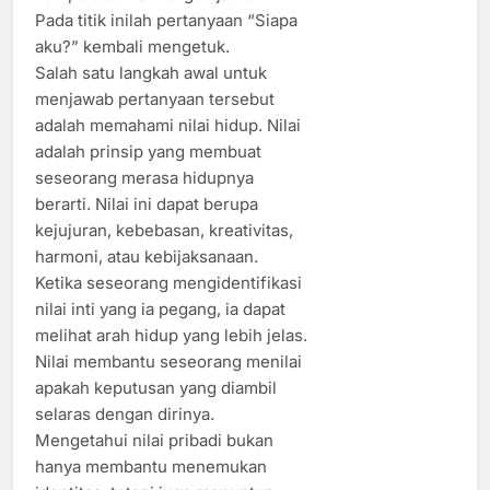
Pada titik inilah pertanyaan “Siapa
aku?” kembali mengetuk.
Salah satu langkah awal untuk
menjawab pertanyaan tersebut
adalah memahami nilai hidup. Nilai
adalah prinsip yang membuat
seseorang merasa hidupnya
berarti. Nilai ini dapat berupa
kejujuran, kebebasan, kreativitas,
harmoni, atau kebijaksanaan.
Ketika seseorang mengidentifikasi
nilai inti yang ia pegang, ia dapat
melihat arah hidup yang lebih jelas.
Nilai membantu seseorang menilai
apakah keputusan yang diambil
selaras dengan dirinya.
Mengetahui nilai pribadi bukan
hanya membantu menemukan