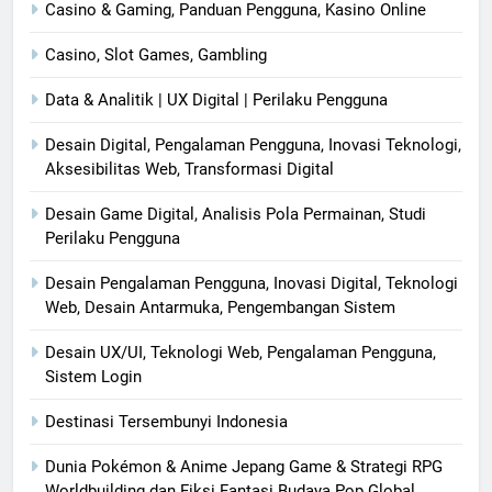
Casino & Gaming, Panduan Pengguna, Kasino Online
Casino, Slot Games, Gambling
Data & Analitik | UX Digital | Perilaku Pengguna
Desain Digital, Pengalaman Pengguna, Inovasi Teknologi,
Aksesibilitas Web, Transformasi Digital
Desain Game Digital, Analisis Pola Permainan, Studi
Perilaku Pengguna
Desain Pengalaman Pengguna, Inovasi Digital, Teknologi
Web, Desain Antarmuka, Pengembangan Sistem
Desain UX/UI, Teknologi Web, Pengalaman Pengguna,
Sistem Login
Destinasi Tersembunyi Indonesia
Dunia Pokémon & Anime Jepang Game & Strategi RPG
Worldbuilding dan Fiksi Fantasi Budaya Pop Global