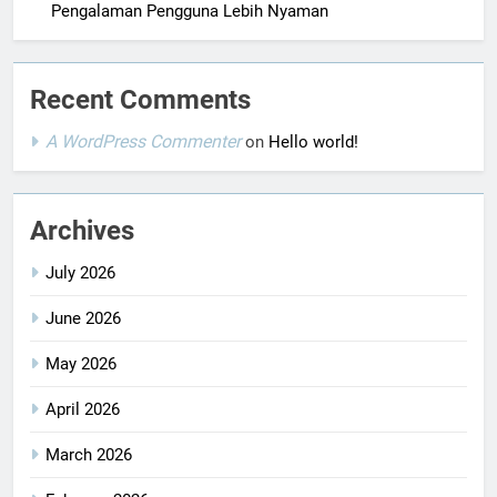
Pengalaman Pengguna Lebih Nyaman
Recent Comments
A WordPress Commenter
on
Hello world!
Archives
July 2026
June 2026
May 2026
April 2026
March 2026