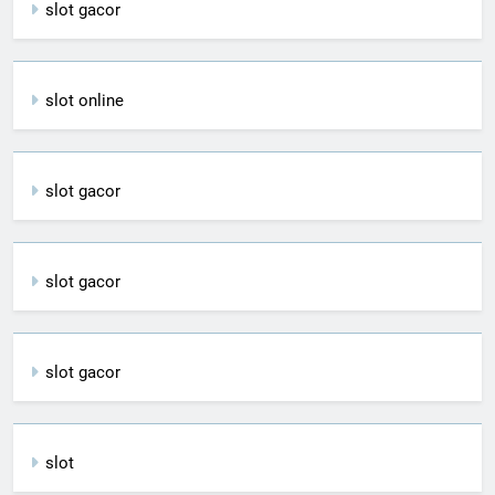
slot gacor
slot online
slot gacor
slot gacor
slot gacor
slot