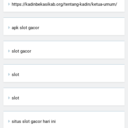
https://kadinbekasikab.org/tentang-kadin/ketua-umum/
apk slot gacor
slot gacor
slot
slot
situs slot gacor hari ini