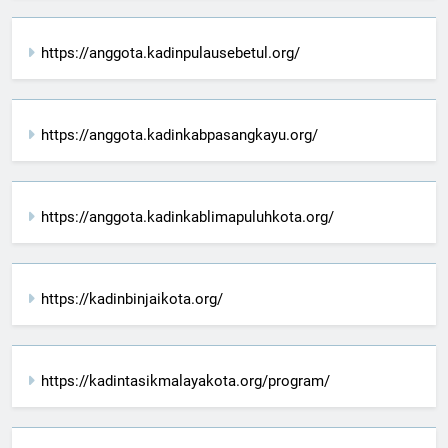
https://anggota.kadinpulausebetul.org/
https://anggota.kadinkabpasangkayu.org/
https://anggota.kadinkablimapuluhkota.org/
https://kadinbinjaikota.org/
https://kadintasikmalayakota.org/program/