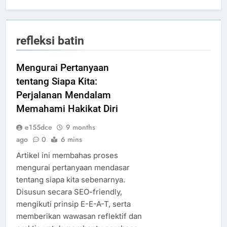
refleksi batin
Mengurai Pertanyaan
tentang Siapa Kita:
Perjalanan Mendalam
Memahami Hakikat Diri
e155dce
9 months
ago
0
6 mins
Artikel ini membahas proses
mengurai pertanyaan mendasar
tentang siapa kita sebenarnya.
Disusun secara SEO-friendly,
mengikuti prinsip E-E-A-T, serta
memberikan wawasan reflektif dan