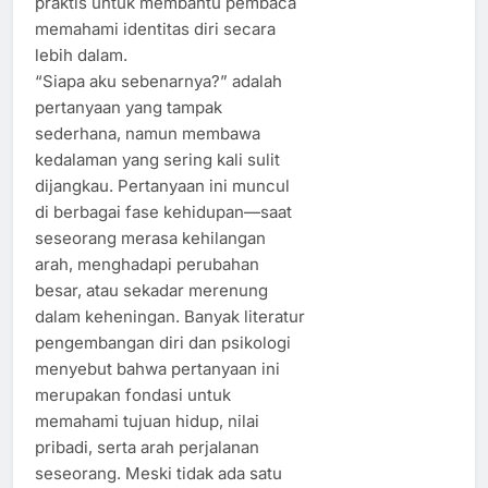
praktis untuk membantu pembaca
memahami identitas diri secara
lebih dalam.
“Siapa aku sebenarnya?” adalah
pertanyaan yang tampak
sederhana, namun membawa
kedalaman yang sering kali sulit
dijangkau. Pertanyaan ini muncul
di berbagai fase kehidupan—saat
seseorang merasa kehilangan
arah, menghadapi perubahan
besar, atau sekadar merenung
dalam keheningan. Banyak literatur
pengembangan diri dan psikologi
menyebut bahwa pertanyaan ini
merupakan fondasi untuk
memahami tujuan hidup, nilai
pribadi, serta arah perjalanan
seseorang. Meski tidak ada satu