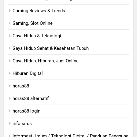
Gaming Reviews & Trends
Gaming, Slot Online
Gaya Hidup & Teknologi
Gaya Hidup Sehat & Kesehatan Tubuh
Gaya Hidup, Hiburan, Judi Online
Hiburan Digital
horas88
horas88 alternatif
horas88 login
info situs
Informasi Umum / Teknologi Digital / Panduan Pengguna