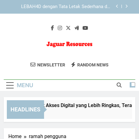
Skip
EDWINSLOT dan Perannya dalam Mendukung
to
Aktivitas Digital Harian
content
LEBAH4D dan Perannya dalam Mendukung
Aktivitas Digital Harian
EDWINSLOT untuk Akses Digital yang Lebih
Ringkas, Terarah, dan Efisien
LEBAH4D dengan Tata Letak Sederhana dan
Mudah Dipahami di Berbagai Perangkat
Jaguar
Jaguar Resources Menyediakan Solusi
EDWINSLOT dan Perannya dalam Mendukung
NEWSLETTER
RANDOM NEWS
Aktivitas Digital Harian
Resources
Konsultasi Energi Dan Sumber Daya
LEBAH4D dan Perannya dalam Mendukung
Yang Inovatif. Untuk Masa Depan Yang
Aktivitas Digital Harian
MENU
Berkelanjutan.
WINSLOT untuk Akses Digital yang Lebih Ringkas, Terarah, dan
HEADLINES
Weeks Ago
Home
ramah pengguna