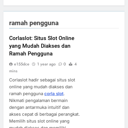
ramah pengguna
Corlaslot: Situs Slot Online
yang Mudah Diakses dan
Ramah Pengguna
e155dce
1 year ago
0
4
mins
Corlaslot hadir sebagai situs slot
online yang mudah diakses dan
ramah pengguna
corla slot
.
Nikmati pengalaman bermain
dengan antarmuka intuitif dan
akses cepat di berbagai perangkat.
Memilih situs slot online yang
mudah diakses dan memiliki