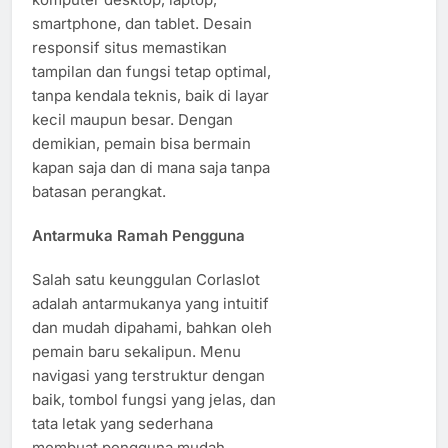
smartphone, dan tablet. Desain
responsif situs memastikan
tampilan dan fungsi tetap optimal,
tanpa kendala teknis, baik di layar
kecil maupun besar. Dengan
demikian, pemain bisa bermain
kapan saja dan di mana saja tanpa
batasan perangkat.
Antarmuka Ramah Pengguna
Salah satu keunggulan Corlaslot
adalah antarmukanya yang intuitif
dan mudah dipahami, bahkan oleh
pemain baru sekalipun. Menu
navigasi yang terstruktur dengan
baik, tombol fungsi yang jelas, dan
tata letak yang sederhana
membuat pengguna mudah