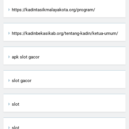
https://kadintasikmalayakota.org/program/
https://kadinbekasikab.org/tentang-kadin/ketua-umum/
apk slot gacor
slot gacor
slot
slot