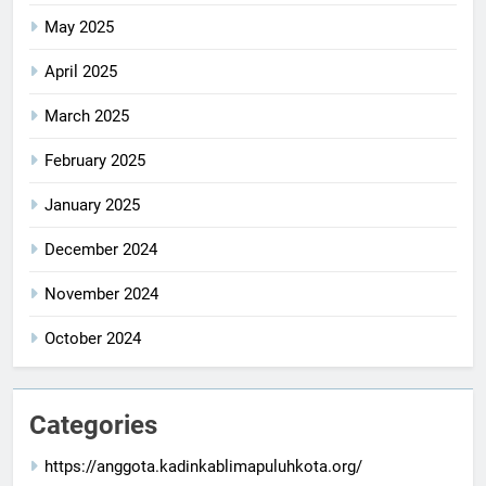
May 2025
April 2025
March 2025
February 2025
January 2025
December 2024
November 2024
October 2024
Categories
https://anggota.kadinkablimapuluhkota.org/