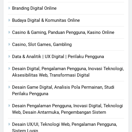
Branding Digital Online
Budaya Digital & Komunitas Online
Casino & Gaming, Panduan Pengguna, Kasino Online
Casino, Slot Games, Gambling
Data & Analitik | UX Digital | Perilaku Pengguna
Desain Digital, Pengalaman Pengguna, Inovasi Teknologi,
Aksesibilitas Web, Transformasi Digital
Desain Game Digital, Analisis Pola Permainan, Studi
Perilaku Pengguna
Desain Pengalaman Pengguna, Inovasi Digital, Teknologi
Web, Desain Antarmuka, Pengembangan Sistem
Desain UX/UI, Teknologi Web, Pengalaman Pengguna,
Sistem Login