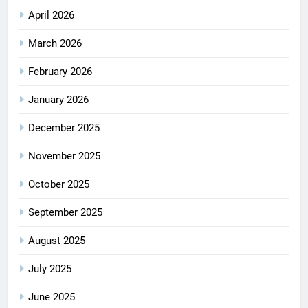
April 2026
March 2026
February 2026
January 2026
December 2025
November 2025
October 2025
September 2025
August 2025
July 2025
June 2025