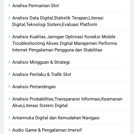
Analisa Permainan Slot
Analisis Data Digital,Statistik Terapan,Literasi
Digital,Teknologi Sistem,Evaluasi Platform
Analisis Kualitas Jaringan Optimasi Koneksi Mobile
Troubleshooting Akses Digital Manajemen Performa
Internet Pengalaman Pengguna dan Stabilitas
Analisis Mingguan & Strategi
Analisis Perilaku & Trafik Slot
Analisis Pertandingan
Analisis Probabilitas,Transparansi Informasi,Keamanan
Akun,Literasi Sistem Digital
Antarmuka Digital dan Kemudahan Navigasi
Audio Game & Pengalaman Imersif