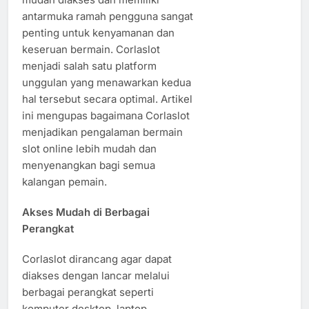
antarmuka ramah pengguna sangat
penting untuk kenyamanan dan
keseruan bermain. Corlaslot
menjadi salah satu platform
unggulan yang menawarkan kedua
hal tersebut secara optimal. Artikel
ini mengupas bagaimana Corlaslot
menjadikan pengalaman bermain
slot online lebih mudah dan
menyenangkan bagi semua
kalangan pemain.
Akses Mudah di Berbagai
Perangkat
Corlaslot dirancang agar dapat
diakses dengan lancar melalui
berbagai perangkat seperti
komputer desktop, laptop,