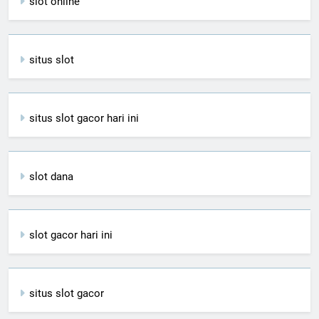
slot online
situs slot
situs slot gacor hari ini
slot dana
slot gacor hari ini
situs slot gacor