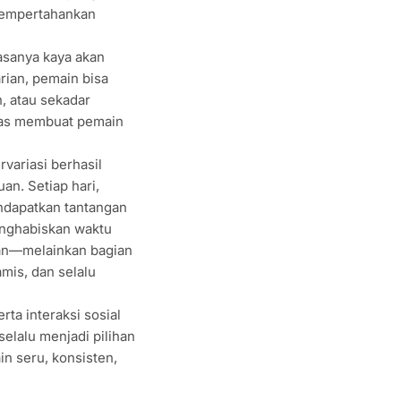
 mempertahankan
iasanya kaya akan
rian, pemain bisa
, atau sekadar
itas membuat pemain
variasi berhasil
an. Setiap hari,
ndapatkan tantangan
enghabiskan waktu
han—melainkan bagian
mis, dan selalu
rta interaksi sosial
selalu menjadi pilihan
n seru, konsisten,