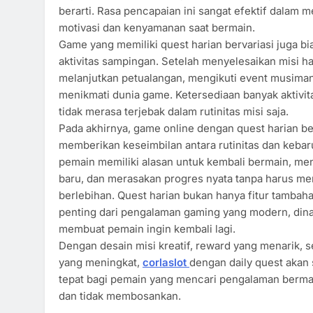
berarti. Rasa pencapaian ini sangat efektif dalam
motivasi dan kenyamanan saat bermain.
Game yang memiliki quest harian bervariasi juga b
aktivitas sampingan. Setelah menyelesaikan misi ha
melanjutkan petualangan, mengikuti event musiman
menikmati dunia game. Ketersediaan banyak aktiv
tidak merasa terjebak dalam rutinitas misi saja.
Pada akhirnya, game online dengan quest harian ber
memberikan keseimbilan antara rutinitas dan kebaru
pemain memiliki alasan untuk kembali bermain, me
baru, dan merasakan progres nyata tanpa harus m
berlebihan. Quest harian bukan hanya fitur tamba
penting dari pengalaman gaming yang modern, dina
membuat pemain ingin kembali lagi.
Dengan desain misi kreatif, reward yang menarik, se
yang meningkat,
corlaslot
dengan daily quest akan 
tepat bagi pemain yang mencari pengalaman bermai
dan tidak membosankan.