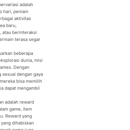
ervariasi adalah
 hari, pemain
bagai aktivitas
ea baru,
atau berinteraksi
bermain terasa segar
asarkan beberapa
ksplorasi dunia, misi
i games. Dengan
g sesuai dengan gaya
 mereka bisa memilih
eka dapat mengambil
an adalah reward
dalam game, item
ntu. Reward yang
yang dihabiskan
Banyak game juga