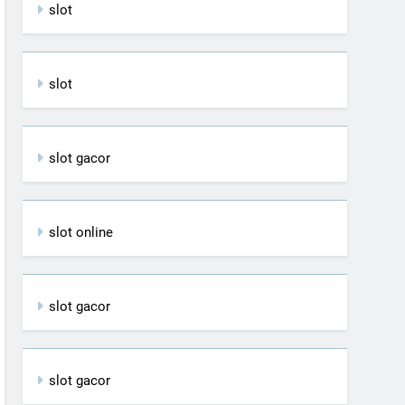
slot
slot
slot gacor
slot online
slot gacor
slot gacor