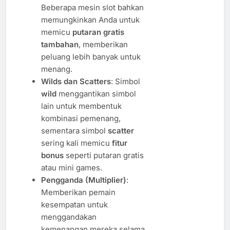
Beberapa mesin slot bahkan
memungkinkan Anda untuk
memicu
putaran gratis
tambahan
, memberikan
peluang lebih banyak untuk
menang.
Wilds dan Scatters
: Simbol
wild
menggantikan simbol
lain untuk membentuk
kombinasi pemenang,
sementara simbol
scatter
sering kali memicu
fitur
bonus
seperti putaran gratis
atau mini games.
Pengganda (Multiplier)
:
Memberikan pemain
kesempatan untuk
menggandakan
kemenangan mereka selama