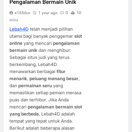
Pengalaman Bermain Unik
e155dce
1 year ago
0
10
mins
Lebah4D
telah menjadi pilihan
utama bagi banyak penggemar
slot
online
yang mencari
pengalaman
bermain unik
dan menghibur.
Sebagai situs judi yang terus
berkembang, Lebah4D
menawarkan berbagai
fitur
menarik
,
peluang menang besar
,
dan
permainan seru
yang
memastikan setiap pemain merasa
puas dan terhibur. Jika Anda
mencari
pengalaman bermain slot
yang berbeda
, Lebah4D adalah
tempat yang tepat untuk Anda.
Berikut adalah beberapa alasan