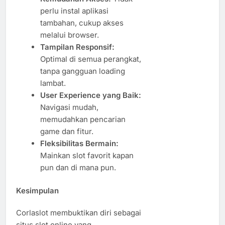
perlu instal aplikasi
tambahan, cukup akses
melalui browser.
Tampilan Responsif:
Optimal di semua perangkat,
tanpa gangguan loading
lambat.
User Experience yang Baik:
Navigasi mudah,
memudahkan pencarian
game dan fitur.
Fleksibilitas Bermain:
Mainkan slot favorit kapan
pun dan di mana pun.
Kesimpulan
Corlaslot membuktikan diri sebagai
situs slot online yang