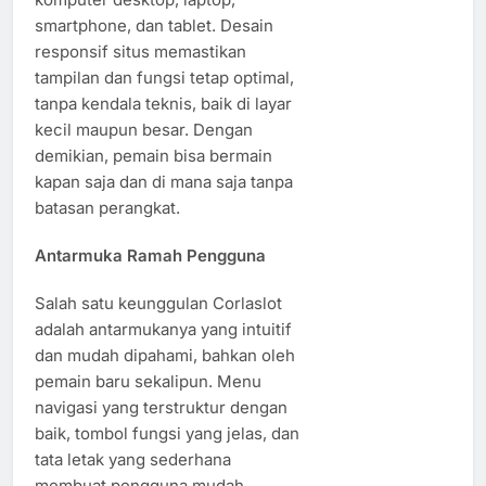
smartphone, dan tablet. Desain
responsif situs memastikan
tampilan dan fungsi tetap optimal,
tanpa kendala teknis, baik di layar
kecil maupun besar. Dengan
demikian, pemain bisa bermain
kapan saja dan di mana saja tanpa
batasan perangkat.
Antarmuka Ramah Pengguna
Salah satu keunggulan Corlaslot
adalah antarmukanya yang intuitif
dan mudah dipahami, bahkan oleh
pemain baru sekalipun. Menu
navigasi yang terstruktur dengan
baik, tombol fungsi yang jelas, dan
tata letak yang sederhana
membuat pengguna mudah