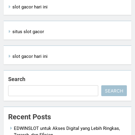
slot gacor hari ini
situs slot gacor
slot gacor hari ini
Search
SEARCH
Recent Posts
EDWINSLOT untuk Akses Digital yang Lebih Ringkas,