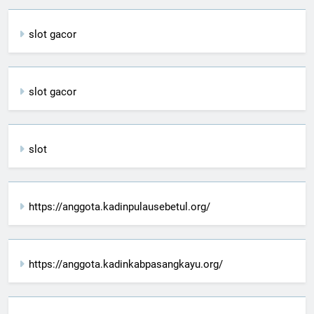
slot gacor
slot gacor
slot
https://anggota.kadinpulausebetul.org/
https://anggota.kadinkabpasangkayu.org/