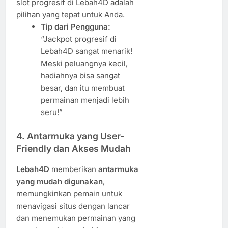
slot progresif di Lebah4D adalah
pilihan yang tepat untuk Anda.
Tip dari Pengguna:
“Jackpot progresif di
Lebah4D sangat menarik!
Meski peluangnya kecil,
hadiahnya bisa sangat
besar, dan itu membuat
permainan menjadi lebih
seru!”
4. Antarmuka yang User-
Friendly dan Akses Mudah
Lebah4D
memberikan
antarmuka
yang mudah digunakan
,
memungkinkan pemain untuk
menavigasi situs dengan lancar
dan menemukan permainan yang