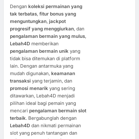
Dengan
koleksi permainan yang
tak terbatas
,
fitur bonus yang
menguntungkan
,
jackpot
progresif yang menggiurkan
, dan
pengalaman bermain yang mulus
,
Lebah4D
memberikan
pengalaman bermain unik
yang
tidak bisa ditemukan di platform
lain. Dengan antarmuka yang
mudah digunakan,
keamanan
transaksi
yang terjamin, dan
promosi menarik
yang sering
ditawarkan, Lebah4D menjadi
pilihan ideal bagi pemain yang
mencari
pengalaman bermain slot
terbaik
. Bergabunglah dengan
Lebah4D
dan nikmati permainan
slot yang penuh tantangan dan