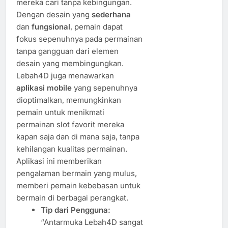
mereka cari tanpa kebingungan.
Dengan desain yang
sederhana
dan
fungsional
, pemain dapat
fokus sepenuhnya pada permainan
tanpa gangguan dari elemen
desain yang membingungkan.
Lebah4D juga menawarkan
aplikasi mobile
yang sepenuhnya
dioptimalkan, memungkinkan
pemain untuk menikmati
permainan slot favorit mereka
kapan saja dan di mana saja, tanpa
kehilangan kualitas permainan.
Aplikasi ini memberikan
pengalaman bermain yang mulus,
memberi pemain kebebasan untuk
bermain di berbagai perangkat.
Tip dari Pengguna:
“Antarmuka Lebah4D sangat