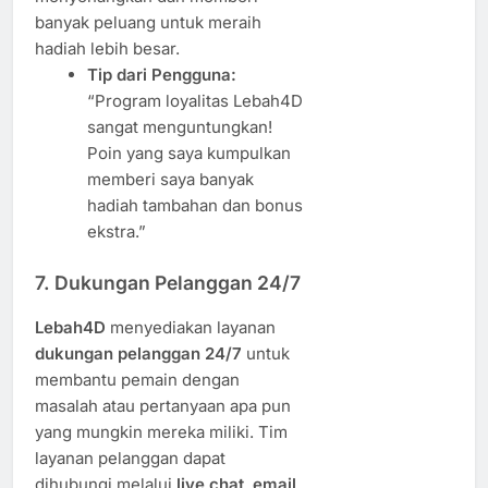
banyak peluang untuk meraih
hadiah lebih besar.
Tip dari Pengguna:
“Program loyalitas Lebah4D
sangat menguntungkan!
Poin yang saya kumpulkan
memberi saya banyak
hadiah tambahan dan bonus
ekstra.”
7. Dukungan Pelanggan 24/7
Lebah4D
menyediakan layanan
dukungan pelanggan 24/7
untuk
membantu pemain dengan
masalah atau pertanyaan apa pun
yang mungkin mereka miliki. Tim
layanan pelanggan dapat
dihubungi melalui
live chat
,
email
,