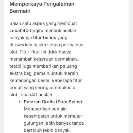
Memperkaya Pengalaman
Bermain
Salah satu aspek yang membuat
Lebah4D
begitu menarik adalah
banyaknya
fitur bonus
yang
ditawarkan dalam setiap permainan
slot. Fitur-fitur ini tidak hanya
menambah keseruan permainan,
tetapi juga memberikan peluang
ekstra bagi pemain untuk meraih
kemenangan besar. Beberapa fitur
bonus yang sering ditemukan di
slot Lebah4D adalah:
Putaran Gratis (Free Spins)
:
Memberikan pemain
kesempatan untuk memutar
gulungan lebih banyak tanpa
bertaruh lebih banyak.