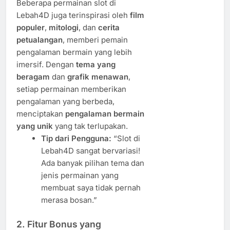
Beberapa permainan slot di
Lebah4D juga terinspirasi oleh
film
populer
,
mitologi
, dan
cerita
petualangan
, memberi pemain
pengalaman bermain yang lebih
imersif. Dengan
tema yang
beragam
dan
grafik menawan
,
setiap permainan memberikan
pengalaman yang berbeda,
menciptakan
pengalaman bermain
yang unik
yang tak terlupakan.
Tip dari Pengguna:
“Slot di
Lebah4D sangat bervariasi!
Ada banyak pilihan tema dan
jenis permainan yang
membuat saya tidak pernah
merasa bosan.”
2. Fitur Bonus yang