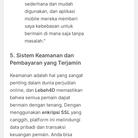
sederhana dan mudah
digunakan, dan aplikasi
mobile mereka memberi
saya kebebasan untuk
bermain di mana saja tanpa
masalah.”
5. Sistem Keamanan dan
Pembayaran yang Terjamin
Keamanan adalah hal yang sangat
penting dalam dunia perjudian
online, dan
Lebah4D
memastikan
bahwa semua pemain dapat
bermain dengan tenang. Dengan
menggunakan
enkripsi SSL
yang
canggih, platform ini melindungi
data pribadi dan transaksi
keuangan pemain. Anda bisa