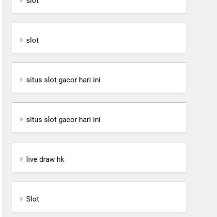
slot
slot
situs slot gacor hari ini
situs slot gacor hari ini
live draw hk
Slot