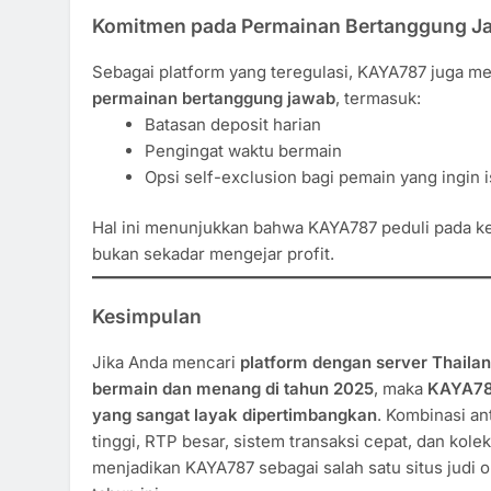
Komitmen pada Permainan Bertanggung J
Sebagai platform yang teregulasi, KAYA787 juga me
permainan bertanggung jawab
, termasuk:
Batasan deposit harian
Pengingat waktu bermain
Opsi self-exclusion bagi pemain yang ingin i
Hal ini menunjukkan bahwa KAYA787 peduli pada 
bukan sekadar mengejar profit.
Kesimpulan
Jika Anda mencari
platform dengan server Thailan
bermain dan menang di tahun 2025
, maka
KAYA787
yang sangat layak dipertimbangkan
. Kombinasi an
tinggi, RTP besar, sistem transaksi cepat, dan kole
menjadikan KAYA787 sebagai salah satu situs judi on