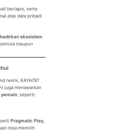
wall berlapis, serta
al atas data pribadi
adirkan ekosistem
k pemula maupun
ahui
and resmi, KAYA787
 ini juga menawarkan
n pemain
, seperti:
perti
Pragmatic Play,
ain bisa memilih