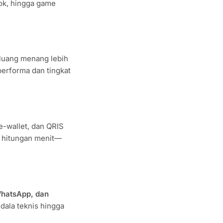
ook, hingga game
luang menang lebih
performa dan tingkat
e-wallet, dan QRIS
 hitungan menit—
WhatsApp, dan
dala teknis hingga