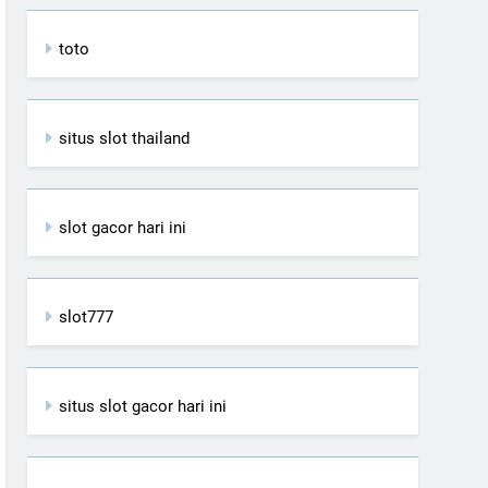
toto
situs slot thailand
slot gacor hari ini
slot777
situs slot gacor hari ini