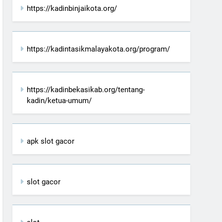
https://kadinbinjaikota.org/
https://kadintasikmalayakota.org/program/
https://kadinbekasikab.org/tentang-
kadin/ketua-umum/
apk slot gacor
slot gacor