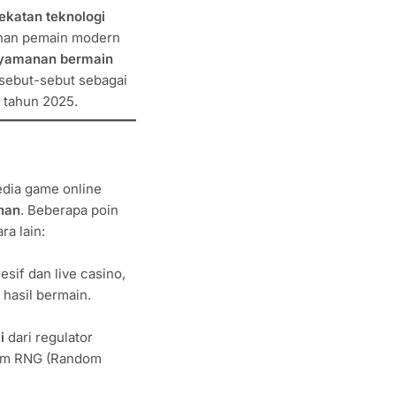
ekatan teknologi
uhan pemain modern
enyamanan bermain
sebut-sebut sebagai
i tahun 2025.
edia game online
nan
. Beberapa poin
ra lain:
esif dan live casino,
hasil bermain.
i
dari regulator
tem RNG (Random