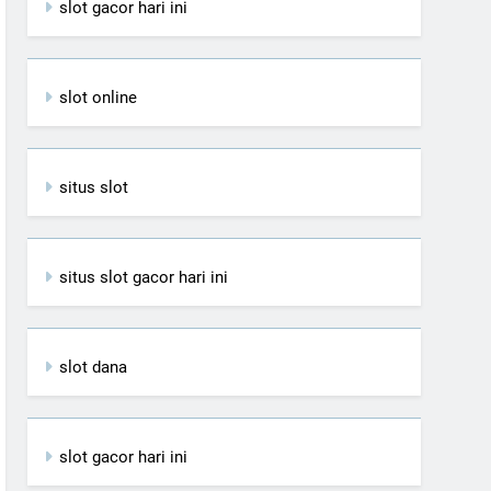
slot gacor hari ini
slot online
situs slot
situs slot gacor hari ini
slot dana
slot gacor hari ini