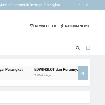
udah Dipahami di Berbagai Perangkat
m Mendukung Aktivitas Digital Harian
m Mendukung Aktivitas Digital Harian
NEWSLETTER
RANDOM NEWS
g Lebih Ringkas, Terarah, dan Efisien
a Yang Inovatif. Untuk Masa Depan Yang Berkelanjutan.
udah Dipahami di Berbagai Perangkat
m Mendukung Aktivitas Digital Harian
m Mendukung Aktivitas Digital Harian
t
EDWINSLOT dan Perannya dalam Mendukung Aktivitas D
2 Weeks Ago