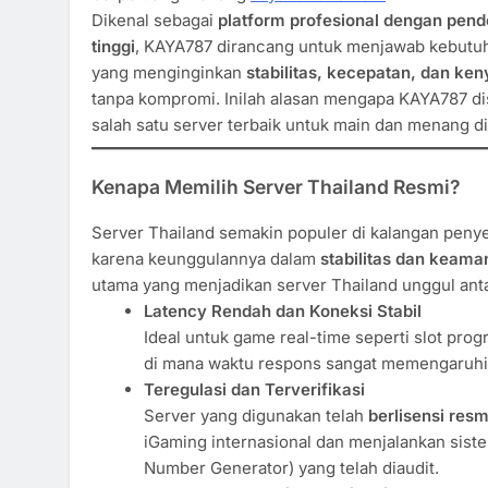
Dikenal sebagai
platform profesional dengan pend
tinggi
, KAYA787 dirancang untuk menjawab kebut
yang menginginkan
stabilitas, kecepatan, dan k
tanpa kompromi. Inilah alasan mengapa KAYA787 di
salah satu server terbaik untuk main dan menang d
Kenapa Memilih Server Thailand Resmi?
Server Thailand semakin populer di kalangan peny
karena keunggulannya dalam
stabilitas dan keama
utama yang menjadikan server Thailand unggul anta
Latency Rendah dan Koneksi Stabil
Ideal untuk game real-time seperti slot progr
di mana waktu respons sangat memengaruhi 
Teregulasi dan Terverifikasi
Server yang digunakan telah
berlisensi resm
iGaming internasional dan menjalankan sis
Number Generator) yang telah diaudit.