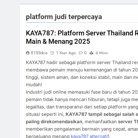
platform judi terpercaya
KAYA787: Platform Server Thailand 
Main & Menang 2025
E155dce
1 Year Ago
0
6 Mins
KAYA787 hadir sebagai platform server Thailand re
membawa pemain menuju kemenangan di tahun 20
tinggi, sistem aman, dan koneksi stabil, main dan m
mudah!
Industri judi online memasuki fase baru di tahun 20
pemain tidak hanya mencari hiburan, tetapi juga me
legalitas, dan transparansi dari setiap platform yan
situasi seperti ini,
KAYA787 tampil sebagai salah s
paling direkomendasikan
, memanfaatkan
server T
memberikan pengalaman bermain yang cepat, aman
berpeluang menang
kaya787 alternatif
.