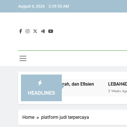
Skip
August 6, 2026
3:39:56 AM
to
content
Jag
Jaguar Re
ih Ringkas, Terarah, dan Efisien
LEBAH4D dengan Tata
2 Weeks Ago
HEADLINES
Home
platform judi terpercaya