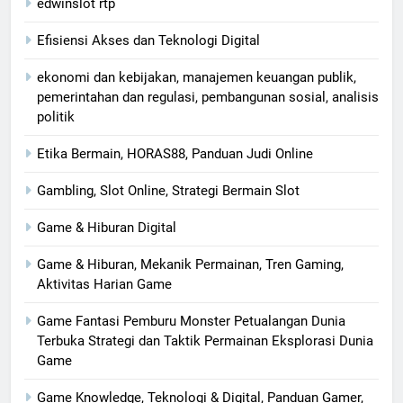
edwinslot rtp
Efisiensi Akses dan Teknologi Digital
ekonomi dan kebijakan, manajemen keuangan publik,
pemerintahan dan regulasi, pembangunan sosial, analisis
politik
Etika Bermain, HORAS88, Panduan Judi Online
Gambling, Slot Online, Strategi Bermain Slot
Game & Hiburan Digital
Game & Hiburan, Mekanik Permainan, Tren Gaming,
Aktivitas Harian Game
Game Fantasi Pemburu Monster Petualangan Dunia
Terbuka Strategi dan Taktik Permainan Eksplorasi Dunia
Game
Game Knowledge, Teknologi & Digital, Panduan Gamer,