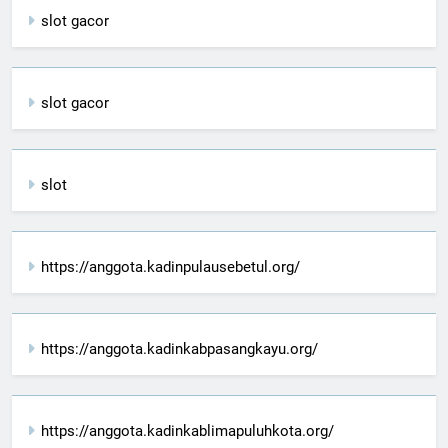
slot gacor
slot gacor
slot
https://anggota.kadinpulausebetul.org/
https://anggota.kadinkabpasangkayu.org/
https://anggota.kadinkablimapuluhkota.org/