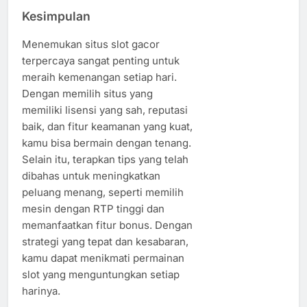
Kesimpulan
Menemukan situs slot gacor
terpercaya sangat penting untuk
meraih kemenangan setiap hari.
Dengan memilih situs yang
memiliki lisensi yang sah, reputasi
baik, dan fitur keamanan yang kuat,
kamu bisa bermain dengan tenang.
Selain itu, terapkan tips yang telah
dibahas untuk meningkatkan
peluang menang, seperti memilih
mesin dengan RTP tinggi dan
memanfaatkan fitur bonus. Dengan
strategi yang tepat dan kesabaran,
kamu dapat menikmati permainan
slot yang menguntungkan setiap
harinya.