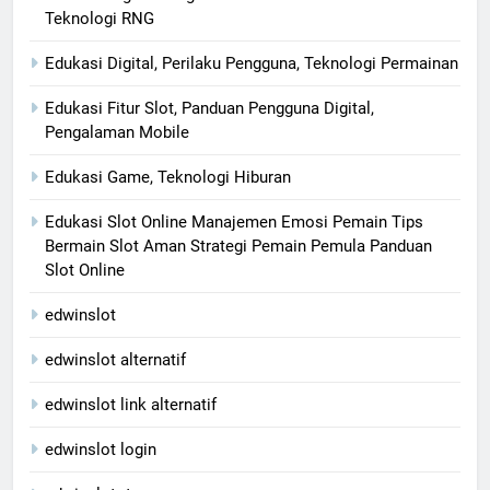
Teknologi RNG
Edukasi Digital, Perilaku Pengguna, Teknologi Permainan
Edukasi Fitur Slot, Panduan Pengguna Digital,
Pengalaman Mobile
Edukasi Game, Teknologi Hiburan
Edukasi Slot Online Manajemen Emosi Pemain Tips
Bermain Slot Aman Strategi Pemain Pemula Panduan
Slot Online
edwinslot
edwinslot alternatif
edwinslot link alternatif
edwinslot login