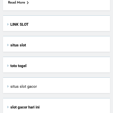
Read More
LINK SLOT
situs slot
toto togel
situs slot gacor
slot gacor hari ini