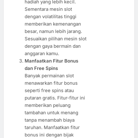
hadiah yang lebih kecil.
Sementara mesin slot
dengan volatilitas tinggi
memberikan kemenangan
besar, namun lebih jarang.
Sesuaikan pilihan mesin slot
dengan gaya bermain dan
anggaran kamu.
Manfaatkan Fitur Bonus
dan Free Spins
Banyak permainan slot
menawarkan fitur bonus
seperti free spins atau
putaran gratis. Fitur-fitur ini
memberikan peluang
tambahan untuk menang
tanpa menambah biaya
taruhan. Manfaatkan fitur
bonus ini dengan bijak