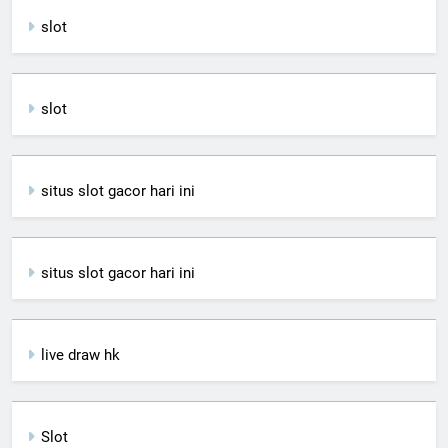
slot
slot
situs slot gacor hari ini
situs slot gacor hari ini
live draw hk
Slot