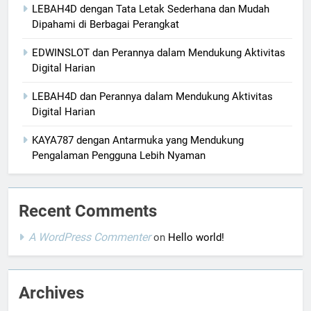
LEBAH4D dengan Tata Letak Sederhana dan Mudah
Dipahami di Berbagai Perangkat
EDWINSLOT dan Perannya dalam Mendukung Aktivitas
Digital Harian
LEBAH4D dan Perannya dalam Mendukung Aktivitas
Digital Harian
KAYA787 dengan Antarmuka yang Mendukung
Pengalaman Pengguna Lebih Nyaman
Recent Comments
A WordPress Commenter
on
Hello world!
Archives