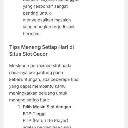
yang responsif sangat
penting untuk
menyelesaikan masalah
yang mungkin terjadi saat
bermain.
Tips Menang Setiap Hari di
Situs Slot Gacor
Meskipun permainan slot pada
dasarnya bergantung pada
keberuntungan, ada beberapa tips
yang dapat membantu kamu
meningkatkan peluang untuk
menang setiap hari:
Pilih Mesin Slot dengan
RTP Tinggi
RTP (Return to Player)
adalah persentase yang