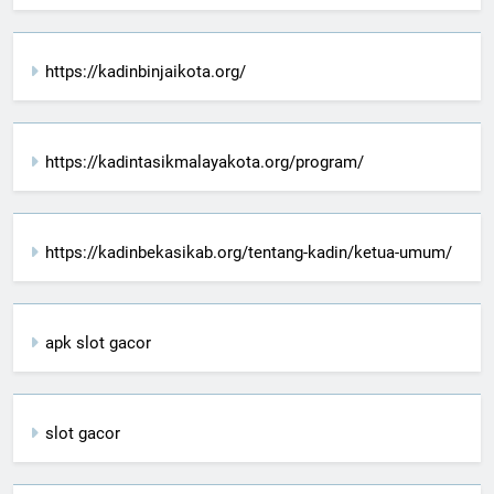
https://kadinbinjaikota.org/
https://kadintasikmalayakota.org/program/
https://kadinbekasikab.org/tentang-kadin/ketua-umum/
apk slot gacor
slot gacor