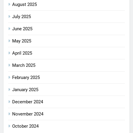
August 2025
July 2025
June 2025
May 2025
April 2025
March 2025
February 2025
January 2025
December 2024
November 2024
October 2024