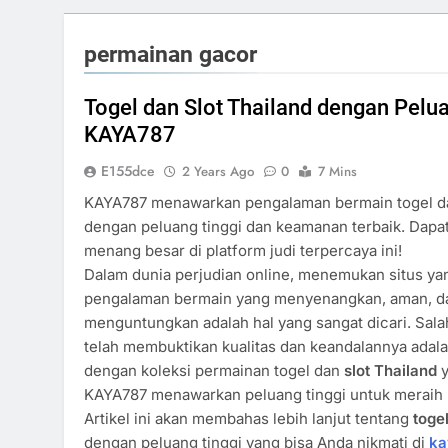
permainan gacor
Togel dan Slot Thailand dengan Pelua
KAYA787
E155dce
2 Years Ago
0
7 Mins
KAYA787 menawarkan pengalaman bermain togel da
dengan peluang tinggi dan keamanan terbaik. Dap
menang besar di platform judi terpercaya ini!
Dalam dunia perjudian online, menemukan situs y
pengalaman bermain yang menyenangkan, aman, d
menguntungkan adalah hal yang sangat dicari. Salah
telah membuktikan kualitas dan keandalannya adal
dengan koleksi permainan togel dan
slot Thailand
y
KAYA787 menawarkan peluang tinggi untuk meraih
Artikel ini akan membahas lebih lanjut tentang
toge
dengan peluang tinggi yang bisa Anda nikmati di
ka