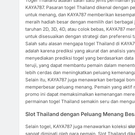
Togel Thailand adalah salah satu jenis permainan y
KAYA787. Pasaran togel Thailand dikenal dengan p
untuk menang, dan KAYA787 memberikan kesempat
meraih hadiah besar dengan memilih dari berbagai j
taruhan 2D, 3D, 4D, atau colok bebas, KAYA787 me
untuk disesuaikan dengan strategi dan preferensi 
Salah satu alasan mengapa togel Thailand di KAYA7
adalah karena prediksi yang akurat dan analisis y
menyediakan prediksi togel yang berdasarkan data d
teruji, yang dapat membantu pemain dalam menen
lebih cerdas dan meningkatkan peluang kemenang
Selain itu, KAYA787 juga menawarkan berbagai bon
memperbesar peluang menang. Pemain yang aktif 
promo ini dapat memaksimalkan kemenangan mere
permainan togel Thailand semakin seru dan mengu
Slot Thailand dengan Peluang Menang Bes
Selain togel, KAYA787 juga menawarkan koleksi
slo
sangat diminati oleh para pemain. Slot Thailand di