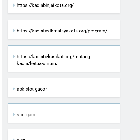
https://kadinbinjaikota.org/
https://kadintasikmalayakota.org/program/
https://kadinbekasikab.org/tentang-
kadin/ketua-umum/
apk slot gacor
slot gacor