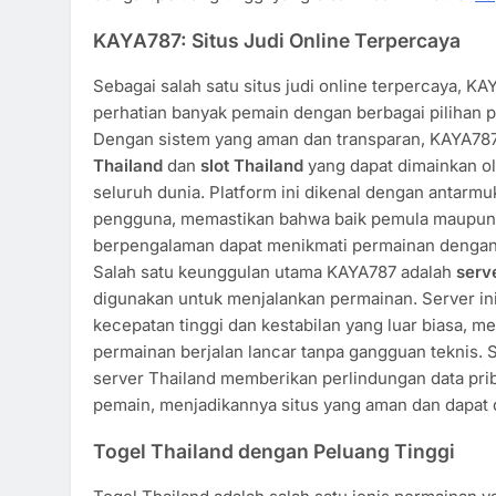
KAYA787: Situs Judi Online Terpercaya
Sebagai salah satu situs judi online terpercaya, K
perhatian banyak pemain dengan berbagai pilihan p
Dengan sistem yang aman dan transparan, KAYA7
Thailand
dan
slot Thailand
yang dapat dimainkan ol
seluruh dunia. Platform ini dikenal dengan antarm
pengguna, memastikan bahwa baik pemula maupun
berpengalaman dapat menikmati permainan denga
Salah satu keunggulan utama KAYA787 adalah
serv
digunakan untuk menjalankan permainan. Server i
kecepatan tinggi dan kestabilan yang luar biasa, 
permainan berjalan lancar tanpa gangguan teknis. 
server Thailand memberikan perlindungan data prib
pemain, menjadikannya situs yang aman dan dapat 
Togel Thailand dengan Peluang Tinggi