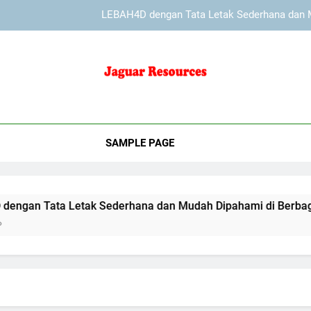
LEBAH4D dengan Tata Letak Sederhana dan M
EDWINSLOT dan Perannya dala
LEBAH4D dan Perannya dala
uar Resources
EDWINSLOT untuk Akses Digital yan
sources Menyediakan Solusi Konsultasi Energi Dan Sumber Day
LEBAH4D dengan Tata Letak Sederhana dan M
SAMPLE PAGE
EDWINSLOT dan Perannya dala
LEBAH4D dan Perannya dala
 Letak Sederhana dan Mudah Dipahami di Berbagai Perangka