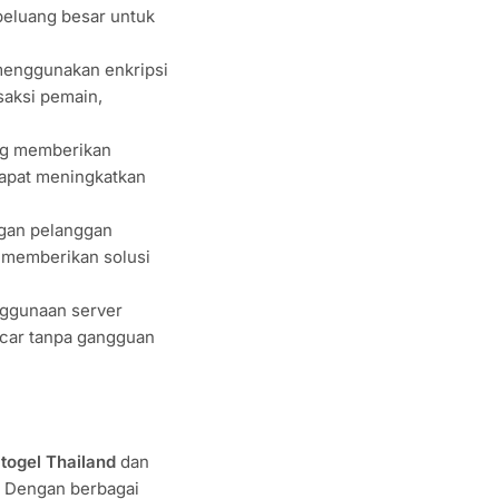
 peluang besar untuk
menggunakan enkripsi
saksi pemain,
ng memberikan
apat meningkatkan
gan pelanggan
 memberikan solusi
nggunaan server
ncar tanpa gangguan
n
togel Thailand
dan
. Dengan berbagai