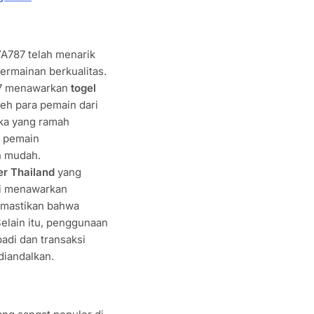
AYA787 telah menarik
ermainan berkualitas.
87 menawarkan
togel
eh para pemain dari
uka yang ramah
 pemain
n mudah.
er Thailand
yang
ni menawarkan
memastikan bahwa
Selain itu, penggunaan
adi dan transaksi
diandalkan.