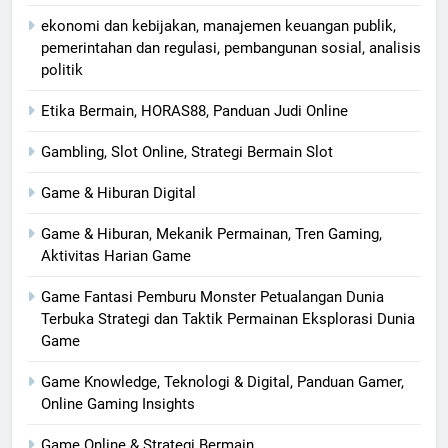
ekonomi dan kebijakan, manajemen keuangan publik,
pemerintahan dan regulasi, pembangunan sosial, analisis
politik
Etika Bermain, HORAS88, Panduan Judi Online
Gambling, Slot Online, Strategi Bermain Slot
Game & Hiburan Digital
Game & Hiburan, Mekanik Permainan, Tren Gaming,
Aktivitas Harian Game
Game Fantasi Pemburu Monster Petualangan Dunia
Terbuka Strategi dan Taktik Permainan Eksplorasi Dunia
Game
Game Knowledge, Teknologi & Digital, Panduan Gamer,
Online Gaming Insights
Game Online & Strategi Bermain