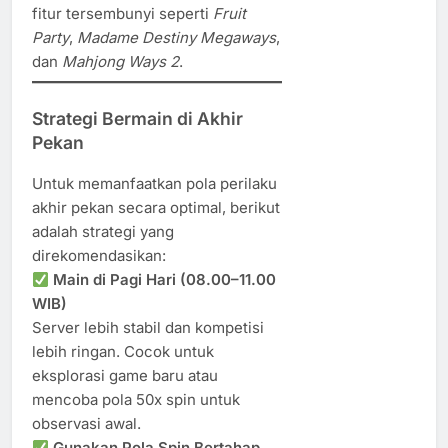
fitur tersembunyi seperti
Fruit
Party
,
Madame Destiny Megaways
,
dan
Mahjong Ways 2
.
Strategi Bermain di Akhir
Pekan
Untuk memanfaatkan pola perilaku
akhir pekan secara optimal, berikut
adalah strategi yang
direkomendasikan:
Main di Pagi Hari (08.00–11.00
WIB)
Server lebih stabil dan kompetisi
lebih ringan. Cocok untuk
eksplorasi game baru atau
mencoba pola 50x spin untuk
observasi awal.
Gunakan Pola Spin Bertahap