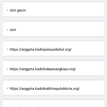
slot gacor
slot
https://anggota.kadinpulausebetul.org/
https://anggota.kadinkabpasangkayu.org/
https://anggota.kadinkablimapuluhkota.org/