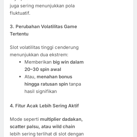
juga sering menunjukkan pola
fluktuatif.
3.
Perubahan Volatilitas Game
Tertentu
Slot volatilitas tinggi cenderung
menunjukkan dua ekstrem:
Memberikan
big win dalam
20–30 spin awal
Atau,
menahan bonus
hingga ratusan spin
tanpa
hasil signifikan
4.
Fitur Acak Lebih Sering Aktif
Mode seperti
multiplier dadakan,
scatter palsu, atau wild chain
lebih sering terlihat di slot dengan