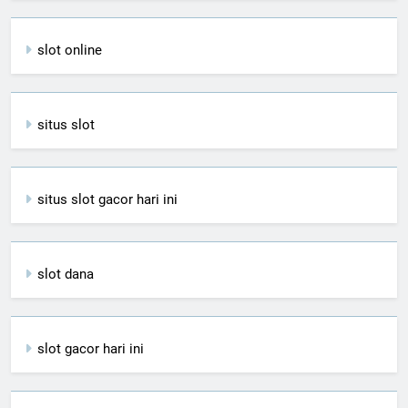
slot online
situs slot
situs slot gacor hari ini
slot dana
slot gacor hari ini