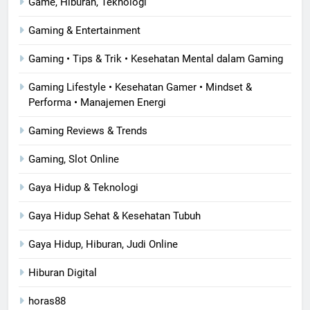
Game, Hiburan, Teknologi
Gaming & Entertainment
Gaming • Tips & Trik • Kesehatan Mental dalam Gaming
Gaming Lifestyle • Kesehatan Gamer • Mindset &
Performa • Manajemen Energi
Gaming Reviews & Trends
Gaming, Slot Online
Gaya Hidup & Teknologi
Gaya Hidup Sehat & Kesehatan Tubuh
Gaya Hidup, Hiburan, Judi Online
Hiburan Digital
horas88