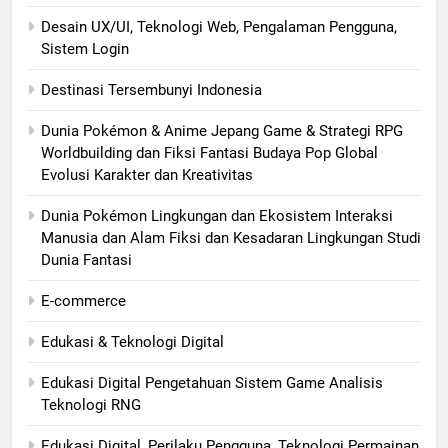
Desain UX/UI, Teknologi Web, Pengalaman Pengguna,
Sistem Login
Destinasi Tersembunyi Indonesia
Dunia Pokémon & Anime Jepang Game & Strategi RPG
Worldbuilding dan Fiksi Fantasi Budaya Pop Global
Evolusi Karakter dan Kreativitas
Dunia Pokémon Lingkungan dan Ekosistem Interaksi
Manusia dan Alam Fiksi dan Kesadaran Lingkungan Studi
Dunia Fantasi
E-commerce
Edukasi & Teknologi Digital
Edukasi Digital Pengetahuan Sistem Game Analisis
Teknologi RNG
Edukasi Digital, Perilaku Pengguna, Teknologi Permainan