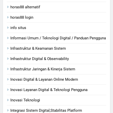
horas88 alternatif
horas88 login
info situs
Informasi Umum / Teknologi Digital / Panduan Pengguna
Infrastruktur & Keamanan Sistem
Infrastruktur Digital & Observability
Infrastruktur Jaringan & Kinerja Sistem
Inovasi Digital & Layanan Online Modern
Inovasi Layanan Digital & Teknologi Pengguna
Inovasi Teknologi
Integrasi Sistem Digital,Stabilitas Platform