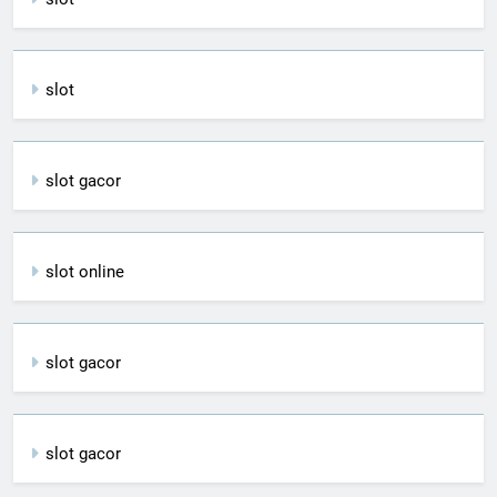
slot
slot gacor
slot online
slot gacor
slot gacor