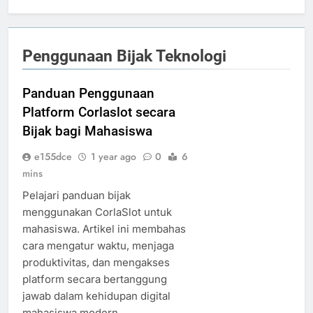
Penggunaan Bijak Teknologi
Panduan Penggunaan
Platform Corlaslot secara
Bijak bagi Mahasiswa
e155dce
1 year ago
0
6
mins
Pelajari panduan bijak
menggunakan CorlaSlot untuk
mahasiswa. Artikel ini membahas
cara mengatur waktu, menjaga
produktivitas, dan mengakses
platform secara bertanggung
jawab dalam kehidupan digital
mahasiswa modern.