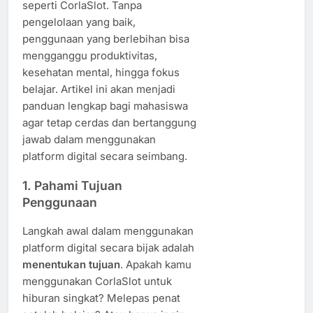
seperti CorlaSlot. Tanpa
pengelolaan yang baik,
penggunaan yang berlebihan bisa
mengganggu produktivitas,
kesehatan mental, hingga fokus
belajar. Artikel ini akan menjadi
panduan lengkap bagi mahasiswa
agar tetap cerdas dan bertanggung
jawab dalam menggunakan
platform digital secara seimbang.
1. Pahami Tujuan
Penggunaan
Langkah awal dalam menggunakan
platform digital secara bijak adalah
menentukan tujuan
. Apakah kamu
menggunakan CorlaSlot untuk
hiburan singkat? Melepas penat