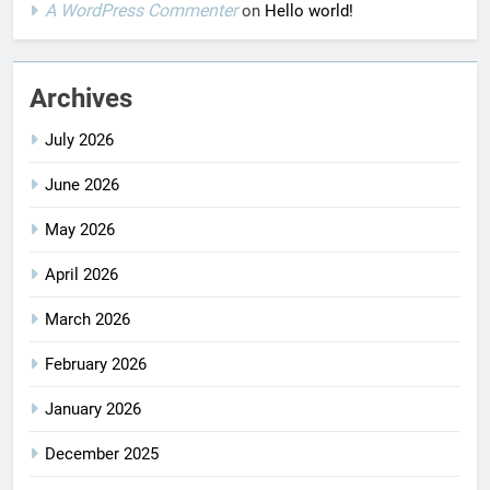
A WordPress Commenter
on
Hello world!
Archives
July 2026
June 2026
May 2026
April 2026
March 2026
February 2026
January 2026
December 2025