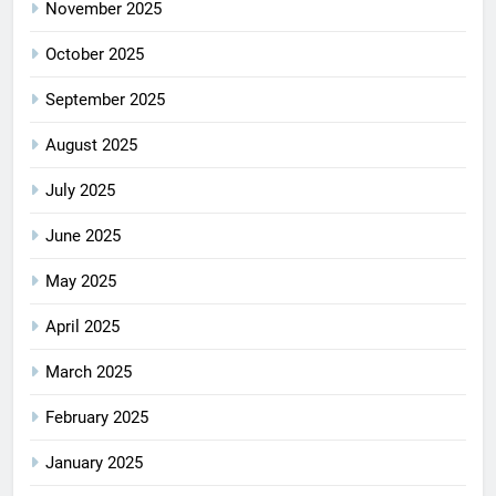
November 2025
October 2025
September 2025
August 2025
July 2025
June 2025
May 2025
April 2025
March 2025
February 2025
January 2025