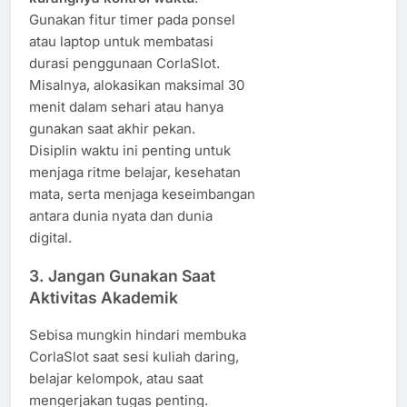
Gunakan fitur timer pada ponsel
atau laptop untuk membatasi
durasi penggunaan CorlaSlot.
Misalnya, alokasikan maksimal 30
menit dalam sehari atau hanya
gunakan saat akhir pekan.
Disiplin waktu ini penting untuk
menjaga ritme belajar, kesehatan
mata, serta menjaga keseimbangan
antara dunia nyata dan dunia
digital.
3. Jangan Gunakan Saat
Aktivitas Akademik
Sebisa mungkin hindari membuka
CorlaSlot saat sesi kuliah daring,
belajar kelompok, atau saat
mengerjakan tugas penting.