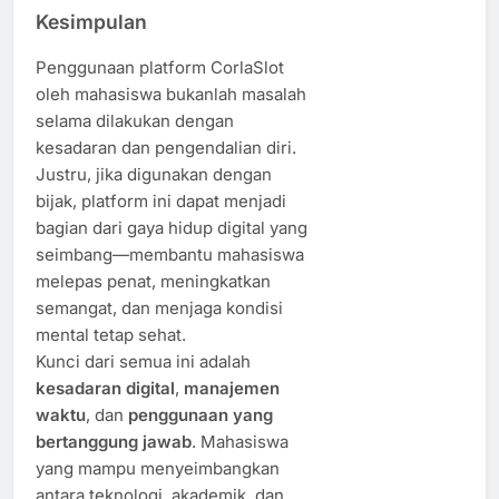
Kesimpulan
Penggunaan platform CorlaSlot
oleh mahasiswa bukanlah masalah
selama dilakukan dengan
kesadaran dan pengendalian diri.
Justru, jika digunakan dengan
bijak, platform ini dapat menjadi
bagian dari gaya hidup digital yang
seimbang—membantu mahasiswa
melepas penat, meningkatkan
semangat, dan menjaga kondisi
mental tetap sehat.
Kunci dari semua ini adalah
kesadaran digital
,
manajemen
waktu
, dan
penggunaan yang
bertanggung jawab
. Mahasiswa
yang mampu menyeimbangkan
antara teknologi, akademik, dan