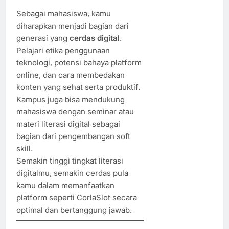
Sebagai mahasiswa, kamu
diharapkan menjadi bagian dari
generasi yang
cerdas digital
.
Pelajari etika penggunaan
teknologi, potensi bahaya platform
online, dan cara membedakan
konten yang sehat serta produktif.
Kampus juga bisa mendukung
mahasiswa dengan seminar atau
materi literasi digital sebagai
bagian dari pengembangan soft
skill.
Semakin tinggi tingkat literasi
digitalmu, semakin cerdas pula
kamu dalam memanfaatkan
platform seperti CorlaSlot secara
optimal dan bertanggung jawab.