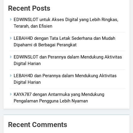
Recent Posts
EDWINSLOT untuk Akses Digital yang Lebih Ringkas,
Terarah, dan Efisien
LEBAH4D dengan Tata Letak Sederhana dan Mudah
Dipahami di Berbagai Perangkat
EDWINSLOT dan Perannya dalam Mendukung Aktivitas
Digital Harian
LEBAH4D dan Perannya dalam Mendukung Aktivitas
Digital Harian
KAYA787 dengan Antarmuka yang Mendukung
Pengalaman Pengguna Lebih Nyaman
Recent Comments