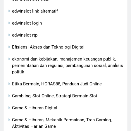
edwinslot link alternatif
edwinslot login
edwinslot rtp
Efisiensi Akses dan Teknologi Digital
ekonomi dan kebijakan, manajemen keuangan publik,
pemerintahan dan regulasi, pembangunan sosial, analisis
politik
Etika Bermain, HORAS88, Panduan Judi Online
Gambling, Slot Online, Strategi Bermain Slot
Game & Hiburan Digital
Game & Hiburan, Mekanik Permainan, Tren Gaming,
Aktivitas Harian Game