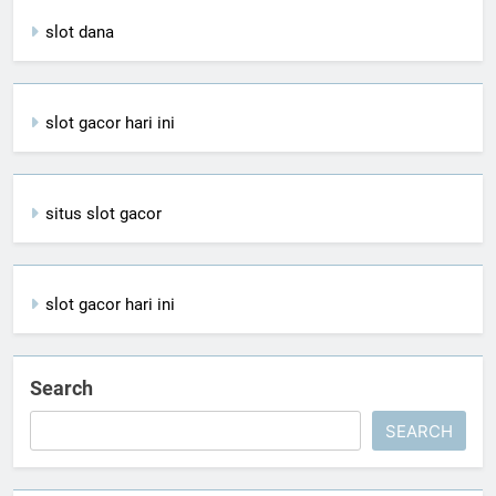
slot dana
slot gacor hari ini
situs slot gacor
slot gacor hari ini
Search
SEARCH