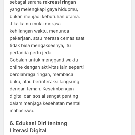
sebagai sarana
rekreasi ringan
yang melengkapi gaya hidupmu,
bukan menjadi kebutuhan utama.
Jika kamu mulai merasa
kehilangan waktu, menunda
pekerjaan, atau merasa cemas saat
tidak bisa mengaksesnya, itu
pertanda perlu jeda.
Cobalah untuk mengganti waktu
online dengan aktivitas lain seperti
berolahraga ringan, membaca
buku, atau berinteraksi langsung
dengan teman. Keseimbangan
digital dan sosial sangat penting
dalam menjaga kesehatan mental
mahasiswa.
6. Edukasi Diri tentang
Literasi Digital