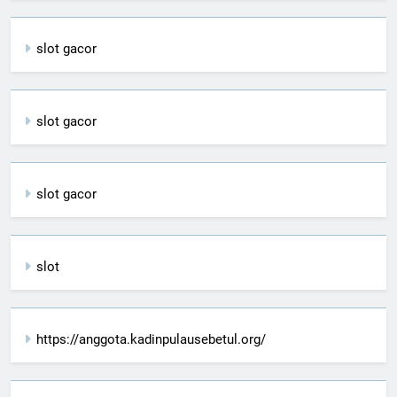
slot gacor
slot gacor
slot gacor
slot
https://anggota.kadinpulausebetul.org/