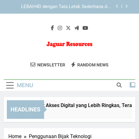
Skip
EDWINSLOT dan Perannya dalam Mendukung
to
Aktivitas Digital Harian
content
LEBAH4D dan Perannya dalam Mendukung
Aktivitas Digital Harian
EDWINSLOT untuk Akses Digital yang Lebih
Ringkas, Terarah, dan Efisien
LEBAH4D dengan Tata Letak Sederhana dan
Mudah Dipahami di Berbagai Perangkat
Jaguar
Jaguar Resources Menyediakan Solusi
EDWINSLOT dan Perannya dalam Mendukung
NEWSLETTER
RANDOM NEWS
Aktivitas Digital Harian
Resources
Konsultasi Energi Dan Sumber Daya
LEBAH4D dan Perannya dalam Mendukung
Yang Inovatif. Untuk Masa Depan Yang
Aktivitas Digital Harian
MENU
Berkelanjutan.
WINSLOT untuk Akses Digital yang Lebih Ringkas, Terarah, dan
HEADLINES
Weeks Ago
Home
Penggunaan Bijak Teknologi