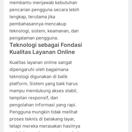
membantu menjawab kebutuhan
pencarian pengguna secara lebih
lengkap, terutama jika
pembahasannya mencakup
teknologi, sistem, keamanan, dan
pengalaman pengguna.
Teknologi sebagai Fondasi
Kualitas Layanan Online
Kualitas layanan online sangat
dipengaruhi oleh bagaimana
teknologi digunakan di balik
platform. Sistem yang baik harus
mampu mendukung akses stabil,
tampilan responsif, dan
pengolahan informasi yang rapi.
Pengguna mungkin tidak melihat
proses teknis di belakang layar,
tetapi mereka merasakan hasilnya