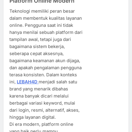
Platform Online Modern
Teknologi memiliki peran besar
dalam membentuk kualitas layanan
online. Pengguna saat ini tidak
hanya menilai sebuah platform dari
tampilan awal, tetapi juga dari
bagaimana sistem bekerja,
seberapa cepat aksesnya,
bagaimana keamanan akun dijaga,
dan apakah pengalaman pengguna
terasa konsisten. Dalam konteks
ini,
LEBAH4D
menjadi salah satu
brand yang menarik dibahas
karena banyak dicari melalui
berbagai variasi keyword, mulai
dari login, resmi, alternatif, akses,
hingga layanan digital.
Di era modern, platform online
yang baik perlu mampu