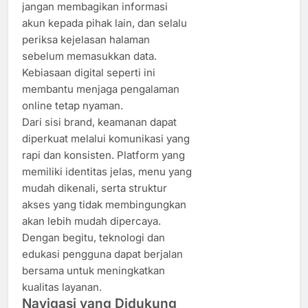
jangan membagikan informasi
akun kepada pihak lain, dan selalu
periksa kejelasan halaman
sebelum memasukkan data.
Kebiasaan digital seperti ini
membantu menjaga pengalaman
online tetap nyaman.
Dari sisi brand, keamanan dapat
diperkuat melalui komunikasi yang
rapi dan konsisten. Platform yang
memiliki identitas jelas, menu yang
mudah dikenali, serta struktur
akses yang tidak membingungkan
akan lebih mudah dipercaya.
Dengan begitu, teknologi dan
edukasi pengguna dapat berjalan
bersama untuk meningkatkan
kualitas layanan.
Navigasi yang Didukung