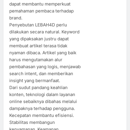
dapat membantu memperkuat
pemahaman pembaca terhadap
brand.
Penyebutan LEBAH4D perlu
dilakukan secara natural. Keyword
yang dipaksakan justru dapat
membuat artikel terasa tidak
nyaman dibaca. Artikel yang baik
harus mengutamakan alur
pembahasan yang logis, menjawab
search intent, dan memberikan
insight yang bermanfaat.
Dari sudut pandang keahlian
konten, teknologi dalam layanan
online sebaiknya dibahas melalui
dampaknya terhadap pengguna.
Kecepatan membantu efisiensi.
Stabilitas membangun
kenyamanan. Keamanan