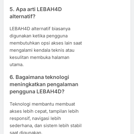
5. Apa arti LEBAH4D
alternatif?
LEBAH4D alternatif biasanya
digunakan ketika pengguna
membutuhkan opsi akses lain saat
mengalami kendala teknis atau
kesulitan membuka halaman
utama.
6. Bagaimana teknologi
meningkatkan pengalaman
pengguna LEBAH4D?
Teknologi membantu membuat
akses lebih cepat, tampilan lebih
responsif, navigasi lebih
sederhana, dan sistem lebih stabil
saat digunakan.