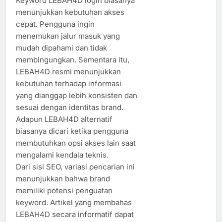
Keyword LEBAH4D login biasanya
menunjukkan kebutuhan akses
cepat. Pengguna ingin
menemukan jalur masuk yang
mudah dipahami dan tidak
membingungkan. Sementara itu,
LEBAH4D resmi menunjukkan
kebutuhan terhadap informasi
yang dianggap lebih konsisten dan
sesuai dengan identitas brand.
Adapun LEBAH4D alternatif
biasanya dicari ketika pengguna
membutuhkan opsi akses lain saat
mengalami kendala teknis.
Dari sisi SEO, variasi pencarian ini
menunjukkan bahwa brand
memiliki potensi penguatan
keyword. Artikel yang membahas
LEBAH4D secara informatif dapat