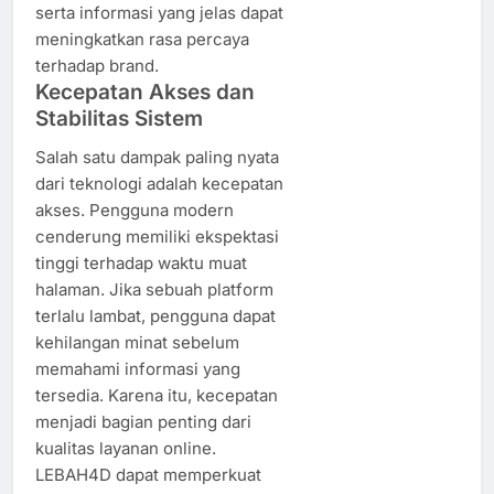
serta informasi yang jelas dapat
meningkatkan rasa percaya
terhadap brand.
Kecepatan Akses dan
Stabilitas Sistem
Salah satu dampak paling nyata
dari teknologi adalah kecepatan
akses. Pengguna modern
cenderung memiliki ekspektasi
tinggi terhadap waktu muat
halaman. Jika sebuah platform
terlalu lambat, pengguna dapat
kehilangan minat sebelum
memahami informasi yang
tersedia. Karena itu, kecepatan
menjadi bagian penting dari
kualitas layanan online.
LEBAH4D dapat memperkuat