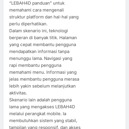
“LEBAH4D panduan” untuk
memahami cara mengenali
struktur platform dan hal-hal yang
perlu diperhatikan.
Dalam skenario ini, teknologi
berperan di banyak titik. Halaman
yang cepat membantu pengguna
mendapatkan informasi tanpa
menunggu lama. Navigasi yang
rapi membantu pengguna
memahami menu. Informasi yang
jelas membantu pengguna merasa
lebih yakin sebelum melanjutkan
aktivitas.
Skenario lain adalah pengguna
lama yang mengakses LEBAH4D
melalui perangkat mobile. Ia
membutuhkan sistem yang stabil,
tampilan yang responsif, dan akses