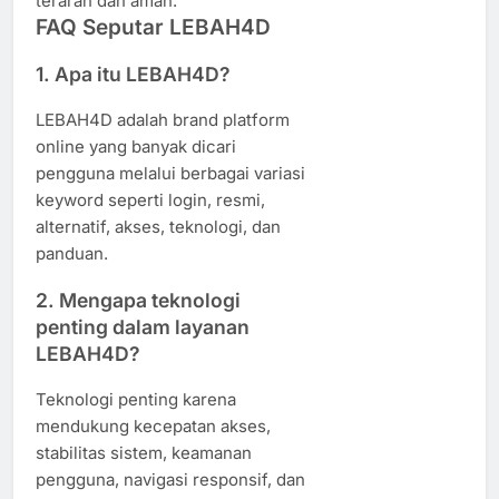
terarah dan aman.
FAQ Seputar LEBAH4D
1. Apa itu LEBAH4D?
LEBAH4D adalah brand platform
online yang banyak dicari
pengguna melalui berbagai variasi
keyword seperti login, resmi,
alternatif, akses, teknologi, dan
panduan.
2. Mengapa teknologi
penting dalam layanan
LEBAH4D?
Teknologi penting karena
mendukung kecepatan akses,
stabilitas sistem, keamanan
pengguna, navigasi responsif, dan