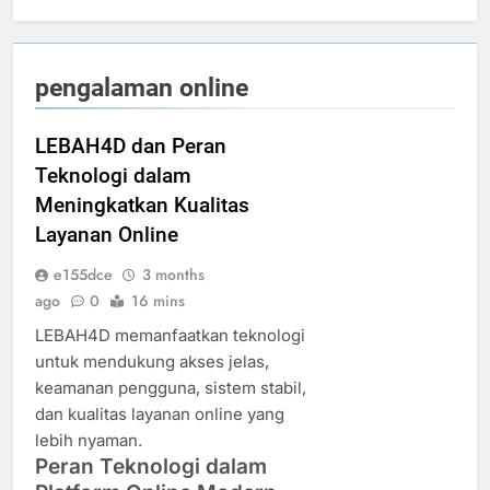
pengalaman online
LEBAH4D dan Peran
Teknologi dalam
Meningkatkan Kualitas
Layanan Online
e155dce
3 months
ago
0
16 mins
LEBAH4D memanfaatkan teknologi
untuk mendukung akses jelas,
keamanan pengguna, sistem stabil,
dan kualitas layanan online yang
lebih nyaman.
Peran Teknologi dalam