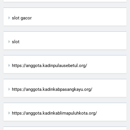
slot gacor
slot
https://anggota.kadinpulausebetul.org/
https://anggota.kadinkabpasangkayu.org/
https://anggota.kadinkablimapuluhkota.org/