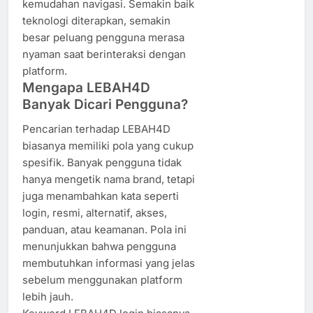
kemudahan navigasi. Semakin baik
teknologi diterapkan, semakin
besar peluang pengguna merasa
nyaman saat berinteraksi dengan
platform.
Mengapa LEBAH4D
Banyak Dicari Pengguna?
Pencarian terhadap LEBAH4D
biasanya memiliki pola yang cukup
spesifik. Banyak pengguna tidak
hanya mengetik nama brand, tetapi
juga menambahkan kata seperti
login, resmi, alternatif, akses,
panduan, atau keamanan. Pola ini
menunjukkan bahwa pengguna
membutuhkan informasi yang jelas
sebelum menggunakan platform
lebih jauh.