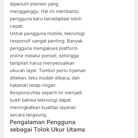
dipenuhi elemen yang
mengganggu. Hal ini membantu
pengguna baru beradaptasi lebih
cepat.
Untuk pengguna mobile, teknologi
responsif sangat penting. Banyak
pengguna mengakses platform
online melalui ponsel, sehingga
tampilan harus menyesuaikan
ukuran layar. Tombol perlu nyaman
ditekan, teks mudah dibaca, dan
halaman tetap ringan.
Responsivitas seperti ini menjadi
bukti bahwa teknologi dapat
meningkatkan kualitas layanan
secara langsung.
Pengalaman Pengguna
sebagai Tolok Ukur Utama