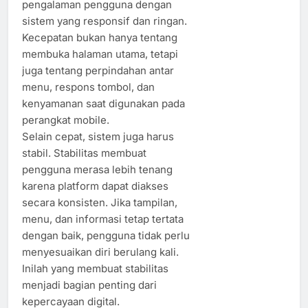
pengalaman pengguna dengan
sistem yang responsif dan ringan.
Kecepatan bukan hanya tentang
membuka halaman utama, tetapi
juga tentang perpindahan antar
menu, respons tombol, dan
kenyamanan saat digunakan pada
perangkat mobile.
Selain cepat, sistem juga harus
stabil. Stabilitas membuat
pengguna merasa lebih tenang
karena platform dapat diakses
secara konsisten. Jika tampilan,
menu, dan informasi tetap tertata
dengan baik, pengguna tidak perlu
menyesuaikan diri berulang kali.
Inilah yang membuat stabilitas
menjadi bagian penting dari
kepercayaan digital.