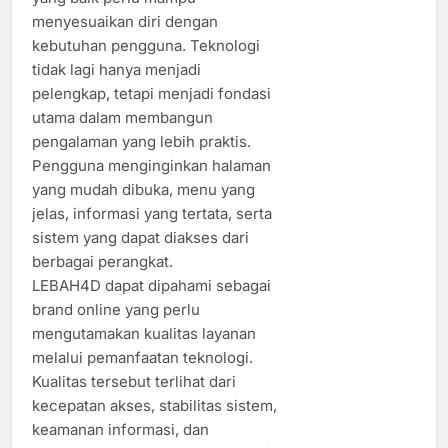
menyesuaikan diri dengan
kebutuhan pengguna. Teknologi
tidak lagi hanya menjadi
pelengkap, tetapi menjadi fondasi
utama dalam membangun
pengalaman yang lebih praktis.
Pengguna menginginkan halaman
yang mudah dibuka, menu yang
jelas, informasi yang tertata, serta
sistem yang dapat diakses dari
berbagai perangkat.
LEBAH4D dapat dipahami sebagai
brand online yang perlu
mengutamakan kualitas layanan
melalui pemanfaatan teknologi.
Kualitas tersebut terlihat dari
kecepatan akses, stabilitas sistem,
keamanan informasi, dan