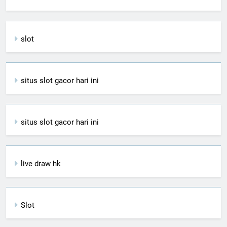
slot
situs slot gacor hari ini
situs slot gacor hari ini
live draw hk
Slot