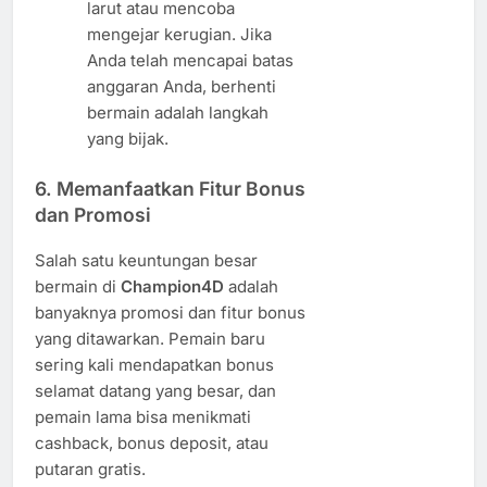
larut atau mencoba
mengejar kerugian. Jika
Anda telah mencapai batas
anggaran Anda, berhenti
bermain adalah langkah
yang bijak.
6.
Memanfaatkan Fitur Bonus
dan Promosi
Salah satu keuntungan besar
bermain di
Champion4D
adalah
banyaknya promosi dan fitur bonus
yang ditawarkan. Pemain baru
sering kali mendapatkan bonus
selamat datang yang besar, dan
pemain lama bisa menikmati
cashback, bonus deposit, atau
putaran gratis.