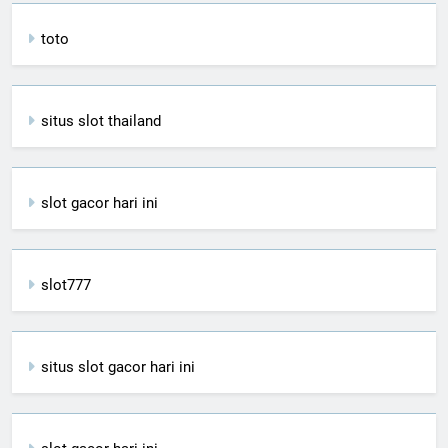
toto
situs slot thailand
slot gacor hari ini
slot777
situs slot gacor hari ini