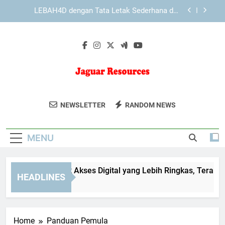
Skip
EDWINSLOT dan Perannya dalam Mendukung
to
Aktivitas Digital Harian
content
LEBAH4D dan Perannya dalam Mendukung
Aktivitas Digital Harian
EDWINSLOT untuk Akses Digital yang Lebih
Ringkas, Terarah, dan Efisien
LEBAH4D dengan Tata Letak Sederhana dan
Mudah Dipahami di Berbagai Perangkat
Jaguar
Jaguar Resources Menyediakan Solusi
EDWINSLOT dan Perannya dalam Mendukung
NEWSLETTER
RANDOM NEWS
Aktivitas Digital Harian
Resources
Konsultasi Energi Dan Sumber Daya
LEBAH4D dan Perannya dalam Mendukung
Yang Inovatif. Untuk Masa Depan Yang
Aktivitas Digital Harian
MENU
Berkelanjutan.
WINSLOT untuk Akses Digital yang Lebih Ringkas, Terarah, dan
HEADLINES
Weeks Ago
Home
Panduan Pemula