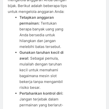
bijak. Berikut adalah beberapa tips
untuk mengelola anggaran Anda:
Tetapkan anggaran
permainan:
Tentukan
berapa banyak uang yang
Anda bersedia untuk
hilangkan dan jangan
melebihi batas tersebut.
Gunakan taruhan kecil di
awal:
Sebagai pemula,
mulailah dengan taruhan
kecil untuk memahami
bagaimana mesin slot
bekerja tanpa mengambil
risiko besar.
Pertahankan kontrol diri:
Jangan terjebak dalam
permainan yang berlarut-