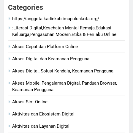
Categories
https://anggota.kadinkablimapuluhkota.org/
:Literasi Digital,Kesehatan Mental Remaja,Edukasi
Keluarga,Pengasuhan Modern,Etika & Perilaku Online
Akses Cepat dan Platform Online
Akses Digital dan Keamanan Pengguna
Akses Digital, Solusi Kendala, Keamanan Pengguna
Akses Mobile, Pengalaman Digital, Panduan Browser,
Keamanan Pengguna
Akses Slot Online
Aktivitas dan Ekosistem Digital
Aktivitas dan Layanan Digital