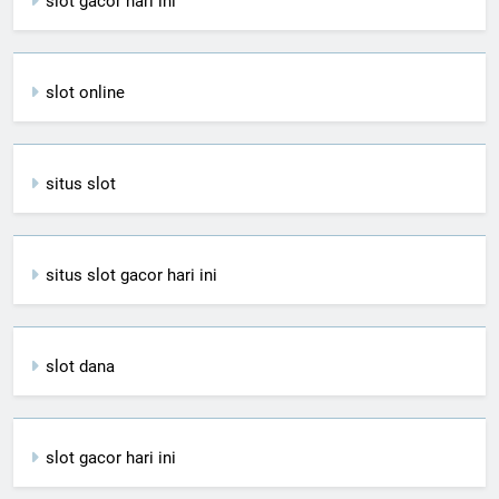
slot gacor hari ini
slot online
situs slot
situs slot gacor hari ini
slot dana
slot gacor hari ini