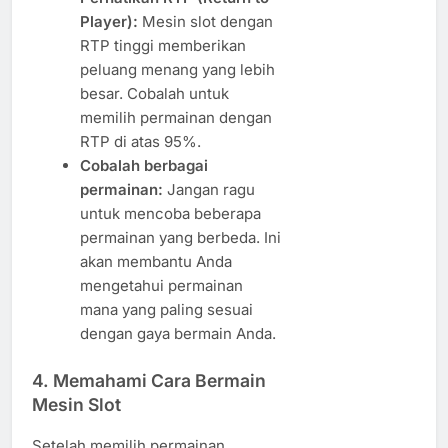
Player):
Mesin slot dengan
RTP tinggi memberikan
peluang menang yang lebih
besar. Cobalah untuk
memilih permainan dengan
RTP di atas 95%.
Cobalah berbagai
permainan:
Jangan ragu
untuk mencoba beberapa
permainan yang berbeda. Ini
akan membantu Anda
mengetahui permainan
mana yang paling sesuai
dengan gaya bermain Anda.
4.
Memahami Cara Bermain
Mesin Slot
Setelah memilih permainan,