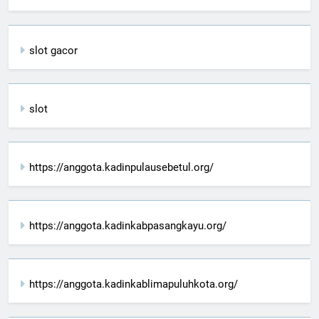
slot gacor
slot
https://anggota.kadinpulausebetul.org/
https://anggota.kadinkabpasangkayu.org/
https://anggota.kadinkablimapuluhkota.org/