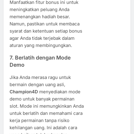
Manfaatkan fitur bonus ini untuk
meningkatkan peluang Anda
memenangkan hadiah besar.
Namun, pastikan untuk membaca
syarat dan ketentuan setiap bonus
agar Anda tidak terjebak dalam
aturan yang membingungkan.
7.
Berlatih dengan Mode
Demo
Jika Anda merasa ragu untuk
bermain dengan uang asli,
Champion4D
menyediakan mode
demo untuk banyak permainan
slot. Mode ini memungkinkan Anda
untuk berlatih dan memahami cara
kerja permainan tanpa risiko
kehilangan uang. Ini adalah cara