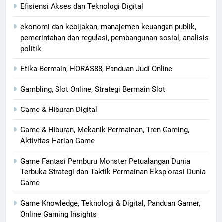
Efisiensi Akses dan Teknologi Digital
ekonomi dan kebijakan, manajemen keuangan publik,
pemerintahan dan regulasi, pembangunan sosial, analisis
politik
Etika Bermain, HORAS88, Panduan Judi Online
Gambling, Slot Online, Strategi Bermain Slot
Game & Hiburan Digital
Game & Hiburan, Mekanik Permainan, Tren Gaming,
Aktivitas Harian Game
Game Fantasi Pemburu Monster Petualangan Dunia
Terbuka Strategi dan Taktik Permainan Eksplorasi Dunia
Game
Game Knowledge, Teknologi & Digital, Panduan Gamer,
Online Gaming Insights