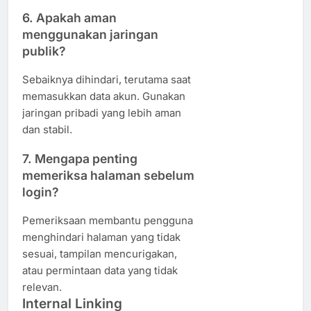
6. Apakah aman
menggunakan jaringan
publik?
Sebaiknya dihindari, terutama saat
memasukkan data akun. Gunakan
jaringan pribadi yang lebih aman
dan stabil.
7. Mengapa penting
memeriksa halaman sebelum
login?
Pemeriksaan membantu pengguna
menghindari halaman yang tidak
sesuai, tampilan mencurigakan,
atau permintaan data yang tidak
relevan.
Internal Linking