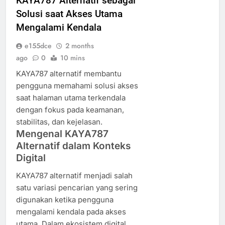
KAYA787 Alternatif sebagai
Solusi saat Akses Utama
Mengalami Kendala
e155dce
2 months
ago
0
10 mins
KAYA787 alternatif membantu
pengguna memahami solusi akses
saat halaman utama terkendala
dengan fokus pada keamanan,
stabilitas, dan kejelasan.
Mengenal KAYA787
Alternatif dalam Konteks
Digital
KAYA787 alternatif menjadi salah
satu variasi pencarian yang sering
digunakan ketika pengguna
mengalami kendala pada akses
utama. Dalam ekosistem digital,