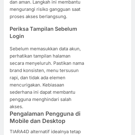
dan aman. Langkah ini membantu
mengurangi risiko gangguan saat
proses akses berlangsung.
Periksa Tampilan Sebelum
Login
Sebelum memasukkan data akun,
perhatikan tampilan halaman
secara menyeluruh. Pastikan nama
brand konsisten, menu tersusun
rapi, dan tidak ada elemen
mencurigakan. Kebiasaan
sederhana ini dapat membantu
pengguna menghindari salah
akses.
Pengalaman Pengguna di
Mobile dan Desktop
TIARA4D alternatif idealnya tetap