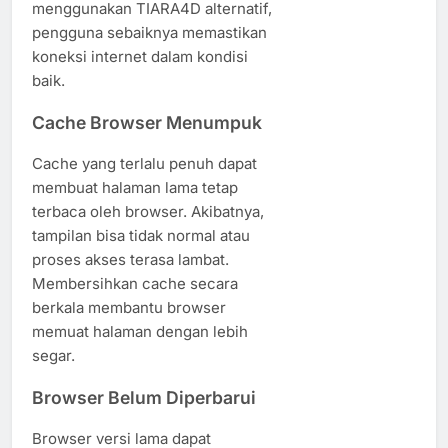
menggunakan TIARA4D alternatif,
pengguna sebaiknya memastikan
koneksi internet dalam kondisi
baik.
Cache Browser Menumpuk
Cache yang terlalu penuh dapat
membuat halaman lama tetap
terbaca oleh browser. Akibatnya,
tampilan bisa tidak normal atau
proses akses terasa lambat.
Membersihkan cache secara
berkala membantu browser
memuat halaman dengan lebih
segar.
Browser Belum Diperbarui
Browser versi lama dapat