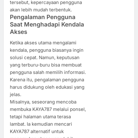
tersebut, kepercayaan pengguna
akan lebih mudah terbentuk.
Pengalaman Pengguna
Saat Menghadapi Kendala
Akses
Ketika akses utama mengalami
kendala, pengguna biasanya ingin
solusi cepat. Namun, keputusan
yang terburu-buru bisa membuat
pengguna salah memilih informasi.
Karena itu, pengalaman pengguna
harus didukung oleh edukasi yang
jelas.
Misalnya, seseorang mencoba
membuka KAYA787 melalui ponsel,
tetapi halaman utama terasa
lambat. Ia kemudian mencari
KAYA787 alternatif untuk