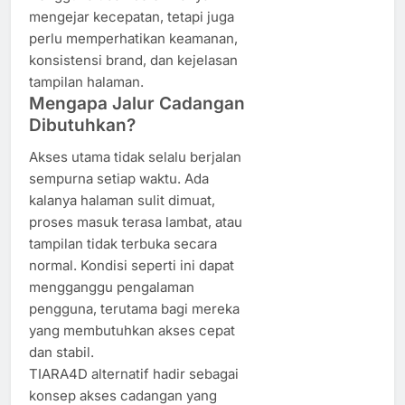
mengejar kecepatan, tetapi juga
perlu memperhatikan keamanan,
konsistensi brand, dan kejelasan
tampilan halaman.
Mengapa Jalur Cadangan
Dibutuhkan?
Akses utama tidak selalu berjalan
sempurna setiap waktu. Ada
kalanya halaman sulit dimuat,
proses masuk terasa lambat, atau
tampilan tidak terbuka secara
normal. Kondisi seperti ini dapat
mengganggu pengalaman
pengguna, terutama bagi mereka
yang membutuhkan akses cepat
dan stabil.
TIARA4D alternatif hadir sebagai
konsep akses cadangan yang