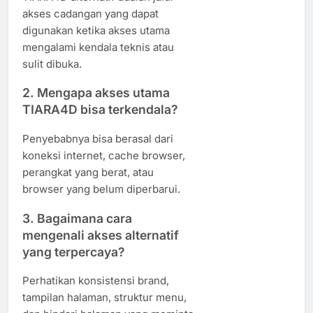
akses cadangan yang dapat
digunakan ketika akses utama
mengalami kendala teknis atau
sulit dibuka.
2. Mengapa akses utama
TIARA4D bisa terkendala?
Penyebabnya bisa berasal dari
koneksi internet, cache browser,
perangkat yang berat, atau
browser yang belum diperbarui.
3. Bagaimana cara
mengenali akses alternatif
yang terpercaya?
Perhatikan konsistensi brand,
tampilan halaman, struktur menu,