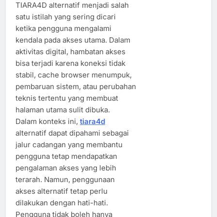
TIARA4D alternatif menjadi salah
satu istilah yang sering dicari
ketika pengguna mengalami
kendala pada akses utama. Dalam
aktivitas digital, hambatan akses
bisa terjadi karena koneksi tidak
stabil, cache browser menumpuk,
pembaruan sistem, atau perubahan
teknis tertentu yang membuat
halaman utama sulit dibuka.
Dalam konteks ini,
tiara4d
alternatif dapat dipahami sebagai
jalur cadangan yang membantu
pengguna tetap mendapatkan
pengalaman akses yang lebih
terarah. Namun, penggunaan
akses alternatif tetap perlu
dilakukan dengan hati-hati.
Pengguna tidak boleh hanya