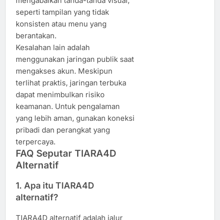
mengabaikan tanda-tanda visual,
seperti tampilan yang tidak
konsisten atau menu yang
berantakan.
Kesalahan lain adalah
menggunakan jaringan publik saat
mengakses akun. Meskipun
terlihat praktis, jaringan terbuka
dapat menimbulkan risiko
keamanan. Untuk pengalaman
yang lebih aman, gunakan koneksi
pribadi dan perangkat yang
terpercaya.
FAQ Seputar TIARA4D
Alternatif
1. Apa itu TIARA4D
alternatif?
TIARA4D alternatif adalah jalur